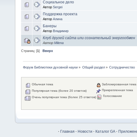
Социальное дело
Автор
Sergei
Поддержка проекта
Автор
Алина
Банеры
Автор
Владимир
Клуб друзей сайта или сознательный энергообмен
Автор
Milena
Страниц: [
1
]
Вверх
Форум Библиотеки духовной науки
»
Общий раздел
»
Сотрудничество
Обычная тема
Заблокированная тема
Прикрепленная тема
Популярная тема (более 20 ответов)
Голосование
Очень популярная тема (более 25 ответов)
·
Главная
·
Новости
·
Каталог GA
·
Приложени