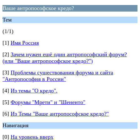
Ваше антропософское кредо?
Тем
(1/1)
[1]
Имя Россия
[2]
Зачем нужен ещё один антропософский форум?
(или "Ваше антропософское кредо?")
[3]
Проблемы существования форума и сайта
"Антропософия в России"
[4]
Из темы "О кредо".
[5]
Форумы "Мрети" и "Шененто"
[6]
Из Темы "Ваше антропософское кредо?"
Навигация
[0]
На уровень вверх