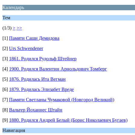
Календарь
Тем
(1/3)
>
>>
[1]
Памяти Саши Демидова
[2]
Urs Schwendener
[3]
1861. Родился Рудольф Штейнер
[4]
1900. Родился Валентин Арнольдович Томберг
[5]
1876. Родилась Ита Вегман
[6]
1879. Родилась Элизабет Вреде
[7]
Памяти Светланы Чумаковой (Новгород Великий)
[8]
Вальтер Йоханнес Штайн
[9]
1880. Родился Андрей Белый (Борис Николаевич Бугаев)
Навигация