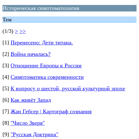
Историческая симптоматология
Тем
(1/3)
>
>>
[1]
Перенесено: Дети титана.
[2]
Война началась?
[3]
Отношение Европы к России
[4]
Симптоматика современности
[5]
К вопросу о шестой, русской культурной эпохе
[6]
Как живёт Запад
[7]
Жан Гебсер | Картограф сознания
[8]
"Число Зверя"
[9]
"Русская Доктрина"