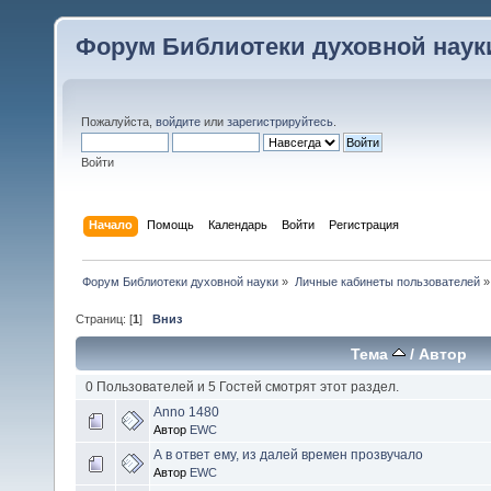
Форум Библиотеки духовной наук
Пожалуйста,
войдите
или
зарегистрируйтесь
.
Войти
Начало
Помощь
Календарь
Войти
Регистрация
Форум Библиотеки духовной науки
»
Личные кабинеты пользователей
»
Страниц: [
1
]
Вниз
Тема
/
Автор
0 Пользователей и 5 Гостей смотрят этот раздел.
Anno 1480
Автор
EWC
А в ответ ему, из далей времен прозвучало
Автор
EWC