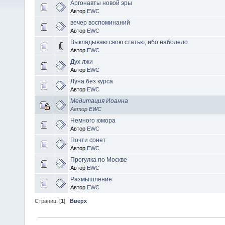
Аргонавты новой эры
Автор
EWC
вечер воспоминаний
Автор
EWC
Выкладываю свою статью, ибо наболело
Автор
EWC
Дух лжи
Автор
EWC
Луна без курса
Автор
EWC
Медитация Иоанна
Автор
EWC
Немного юмора
Автор
EWC
Почти сонет
Автор
EWC
Прогулка по Москве
Автор
EWC
Размышление
Автор
EWC
Страниц: [
1
]
Вверх