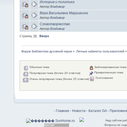
История и политика
Автор
Владимир
Вера Васильевна Марушкина
Автор
Владимир
Словотворчество
Автор
Владимир
Страниц: [
1
]
Вверх
Форум Библиотеки духовной науки
»
Личные кабинеты пользователей
»
Обычная тема
Заблокированная тема
Прикрепленная тема
Популярная тема (более 20 ответов)
Голосование
Очень популярная тема (более 25 ответов)
·
Главная
·
Новости
·
Каталог GA
·
Приложени
Над сайтом ра
Вопросы по со