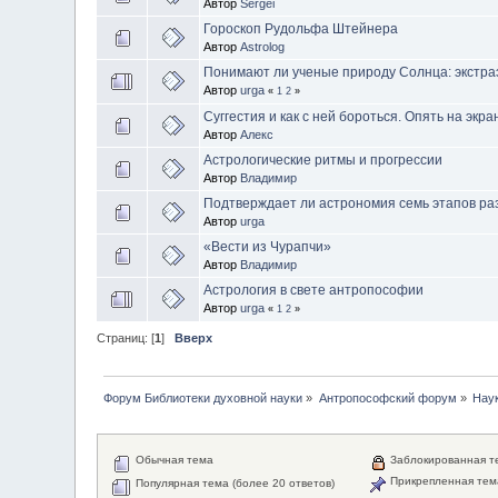
Автор
Sergei
Гороскоп Рудольфа Штейнера
Автор
Astrolog
Понимают ли ученые природу Солнца: экстра
Автор
urga
«
1
2
»
Суггестия и как с ней бороться. Опять на экра
Автор
Алекс
Астрологические ритмы и прогрессии
Автор
Владимир
Подтверждает ли астрономия семь этапов ра
Автор
urga
«Вести из Чурапчи»
Автор
Владимир
Астрология в свете антропософии
Автор
urga
«
1
2
»
Страниц: [
1
]
Вверх
Форум Библиотеки духовной науки
»
Антропософский форум
»
Наук
Обычная тема
Заблокированная т
Прикрепленная тем
Популярная тема (более 20 ответов)