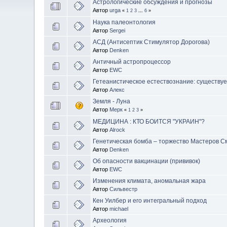
Астрологические обсуждения и прогнозы
Автор
urga
«
1
2
3
...
6
»
Наука палеонтология
Автор
Sergei
АСД (Антисептик Стимулятор Дорогова)
Автор
Denken
Античный астропроцессор
Автор
EWC
Гетеанистическое естествознание: существуе
Автор
Алекс
Земля - Луна
Автор
Мерк
«
1
2
3
»
МЕДИЦИНА : КТО БОИТСЯ "УКРАИН"?
Автор
Alrock
Генетическая бомба – торжество Мастеров С
Автор
Denken
Об опасности вакцинации (прививок)
Автор
EWC
Изменения климата, аномальная жара
Автор
Сильвестр
Кен Уилбер и его интегральный подход
Автор
michael
Археология