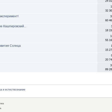
24 0
1
32 3
эксперимент!
3
60 4
не Кашпировский...
18 1
1
55 1
звития Солнца
15 2
20 7
3
89 2
а и естествознание
ема
а