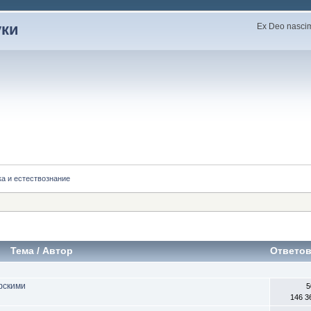
уки
Ex Deo nascimu
а и естествознание
Тема
/
Автор
Ответо
фскими
5
146 3