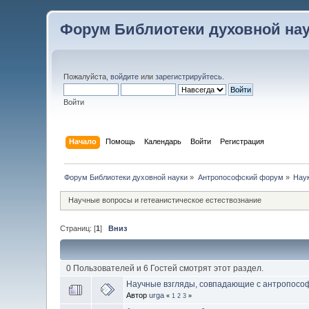
Форум Библиотеки духовной на
Пожалуйста,
войдите
или
зарегистрируйтесь
.
Войти
Начало
Помощь
Календарь
Войти
Регистрация
Форум Библиотеки духовной науки
»
Антропософский форум
»
Наук
Научные вопросы и гетеанистическое естествознание
Страниц: [
1
]
Вниз
0 Пользователей и 6 Гостей смотрят этот раздел.
Научные взгляды, совпадающие с антропосо
Автор
urga
«
1
2
3
»