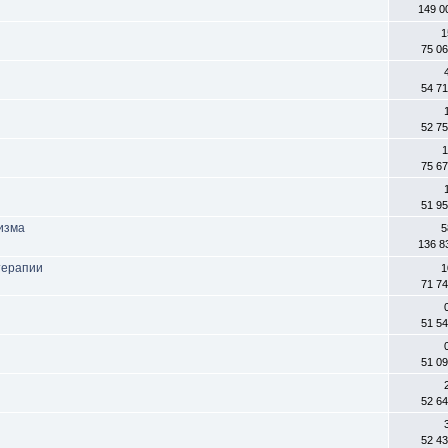
149 0
1
75 0
54 7
52 7
1
75 6
51 9
изма
5
136 8
терапии
1
71 7
51 5
51 0
52 6
52 4