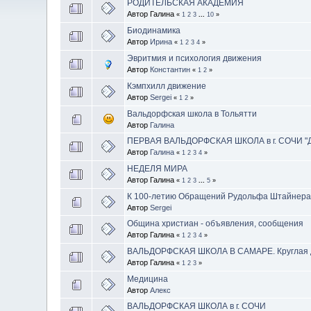
РОДИТЕЛЬСКАЯ АКАДЕМИЯ
Автор Галина
«
1
2
3
...
10
»
Биодинамика
Автор
Ирина
«
1
2
3
4
»
Эвритмия и психология движения
Автор
Константин
«
1
2
»
Кэмпхилл движение
Автор
Sergei
«
1
2
»
Вальдорфская школа в Тольятти
Автор
Галина
ПЕРВАЯ ВАЛЬДОРФСКАЯ ШКОЛА в г. СОЧИ 
Автор
Галина
«
1
2
3
4
»
НЕДЕЛЯ МИРА
Автор Галина
«
1
2
3
...
5
»
К 100-летию Обращений Рудольфа Штайнер
Автор
Sergei
Община христиан - объявления, сообщения
Автор Галина
«
1
2
3
4
»
ВАЛЬДОРФСКАЯ ШКОЛА В САМАРЕ. Круглая да
Автор Галина
«
1
2
3
»
Медицина
Автор
Алекс
ВАЛЬДОРФСКАЯ ШКОЛА в г. СОЧИ