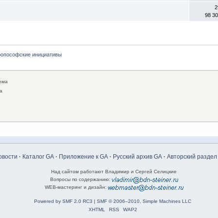
2
98 3
ропософские инициативы
ема
а
овости
·
Каталог GA
·
Приложение к GA
·
Русский архив GA
·
Авторский раздел
Над сайтом работают Владимир и Сергей Селицкие
Вопросы по содержанию:
WEB-мастеринг и дизайн:
Powered by SMF 2.0 RC3
|
SMF © 2006–2010, Simple Machines LLC
XHTML
RSS
WAP2