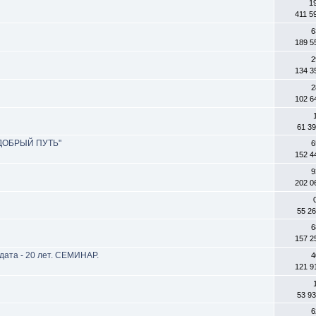
1
411 5
6
189 5
2
134 3
2
102 6
61 3
"ДОБРЫЙ ПУТЬ"
6
152 4
9
202 0
а
55 2
6
157 2
та - 20 лет. СЕМИНАР.
4
121 9
53 9
6