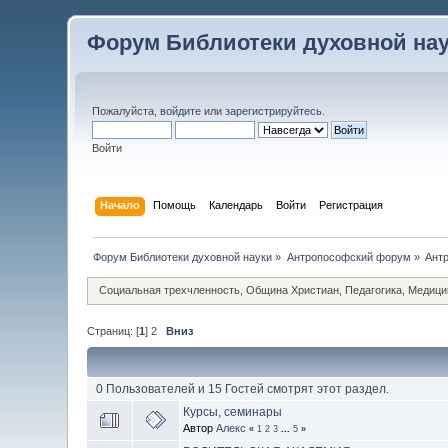
Форум Библиотеки духовной на
Пожалуйста,
войдите
или
зарегистрируйтесь
.
Войти
Начало
Помощь
Календарь
Войти
Регистрация
Форум Библиотеки духовной науки
»
Антропософский форум
»
Ант
Социальная трехчленность, Община Христиан, Педагогика, Медицин
Страниц: [
1
]
2
Вниз
0 Пользователей и 15 Гостей смотрят этот раздел.
Курсы, семинары
Автор
Алекс
«
1
2
3
...
5
»