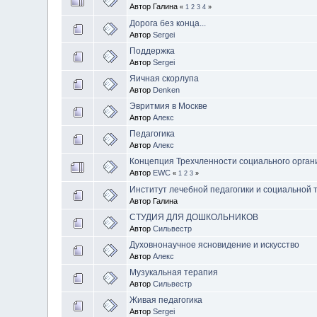
Автор Галина
«
1
2
3
4
»
Дорога без конца...
Автор
Sergei
Поддержка
Автор
Sergei
Яичная скорлупа
Автор
Denken
Эвритмия в Москве
Автор
Алекс
Педагогика
Автор
Алекс
Концепция Трехчленности социального орган
Автор
EWC
«
1
2
3
»
Институт лечебной педагогики и социальной 
Автор Галина
СТУДИЯ ДЛЯ ДОШКОЛЬНИКОВ
Автор
Сильвестр
Духовнонаучное ясновидение и искусство
Автор
Алекс
Музукальная терапия
Автор
Сильвестр
Живая педагогика
Автор
Sergei