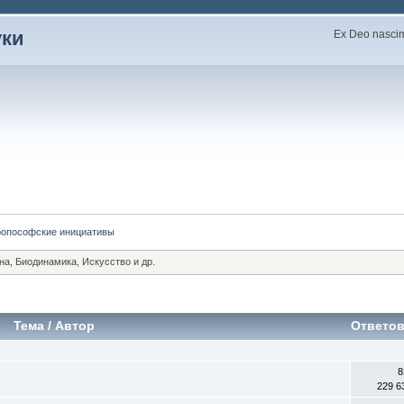
уки
Ex Deo nascimu
ропософские инициативы
а, Биодинамика, Искусство и др.
Тема
/
Автор
Ответо
8
229 6