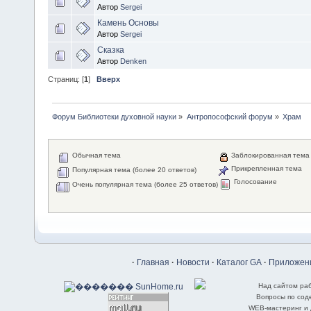
Автор
Sergei
Камень Основы
Автор
Sergei
Сказка
Автор
Denken
Страниц: [
1
]
Вверх
Форум Библиотеки духовной науки
»
Антропософский форум
»
Храм
Обычная тема
Заблокированная тема
Прикрепленная тема
Популярная тема (более 20 ответов)
Голосование
Очень популярная тема (более 25 ответов)
·
Главная
·
Новости
·
Каталог GA
·
Приложени
Над сайтом ра
Вопросы по со
WEB-мастеринг и