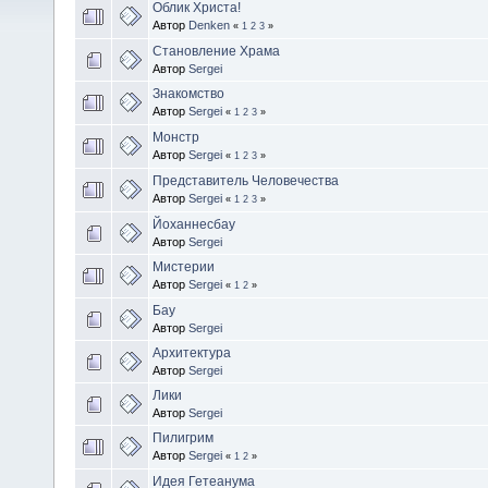
Облик Христа!
Автор
Denken
«
1
2
3
»
Становление Храма
Автор
Sergei
Знакомство
Автор
Sergei
«
1
2
3
»
Монстр
Автор
Sergei
«
1
2
3
»
Представитель Человечества
Автор
Sergei
«
1
2
3
»
Йоханнесбау
Автор
Sergei
Мистерии
Автор
Sergei
«
1
2
»
Бау
Автор
Sergei
Архитектура
Автор
Sergei
Лики
Автор
Sergei
Пилигрим
Автор
Sergei
«
1
2
»
Идея Гетеанума