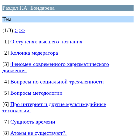
Раздел Г.А. Бондарева
Тем
(1/3)
>
>>
[1]
О ступенях высшего познания
[2]
Колонка модератора
[3]
Феномен современного харизматического
движения.
[4]
Вопросы по социальной трехчленности
[5]
Вопросы методологии
[6]
Про интернет и другие мультимедийные
технологии.
[7]
Сущность времени
[8]
Атомы не существуют?.