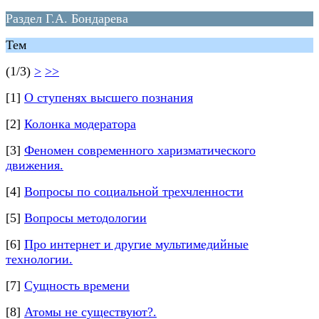
Раздел Г.А. Бондарева
Тем
(1/3)
>
>>
[1]
О ступенях высшего познания
[2]
Колонка модератора
[3]
Феномен современного харизматического
движения.
[4]
Вопросы по социальной трехчленности
[5]
Вопросы методологии
[6]
Про интернет и другие мультимедийные
технологии.
[7]
Сущность времени
[8]
Атомы не существуют?.