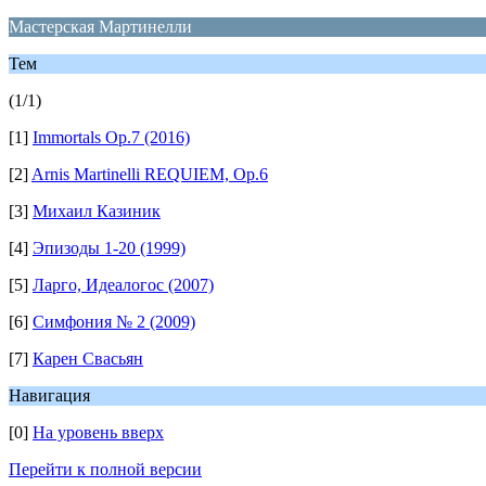
Мастерская Мартинелли
Тем
(1/1)
[1]
Immortals Op.7 (2016)
[2]
Arnis Martinelli REQUIEM, Op.6
[3]
Михаил Казиник
[4]
Эпизоды 1-20 (1999)
[5]
Ларго, Идеалогос (2007)
[6]
Cимфония № 2 (2009)
[7]
Карен Свасьян
Навигация
[0]
На уровень вверх
Перейти к полной версии