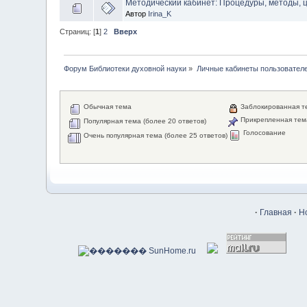
Методический кабинет: Процедуры, методы,
Автор
Irina_K
Страниц: [
1
]
2
Вверх
Форум Библиотеки духовной науки
»
Личные кабинеты пользовател
Обычная тема
Заблокированная т
Прикрепленная тем
Популярная тема (более 20 ответов)
Голосование
Очень популярная тема (более 25 ответов)
·
Главная
·
Н