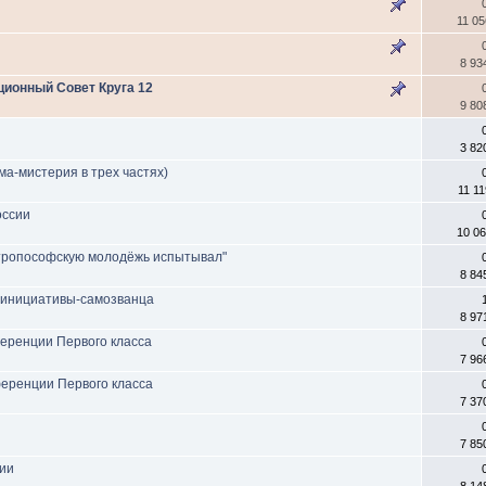
11 0
8 93
ционный Совет Круга 12
9 80
3 82
а-мистерия в трех частях)
11 1
оссии
10 0
нтропософскую молодёжь испытывал"
8 84
й инициативы-самозванца
8 97
еренции Первого класса
7 96
еренции Первого класса
7 37
7 85
ии
8 14