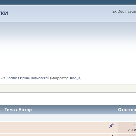
уки
Ex Deo nascimu
ей
»
Кабинет Ирины Копиевской
(Модератор:
Irina_K
)
Тема
/
Автор
Ответо
1
25 0