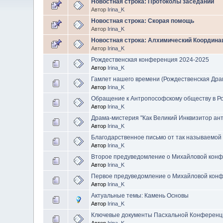
Новостная строка: Протоколы заседаний
Автор
Irina_K
Новостная строка: Скорая помощь
Автор
Irina_K
Новостная строка: Алхимический Координа
Автор
Irina_K
Рождественская конференция 2024-2025
Автор
Irina_K
Гамлет нашего времени (Рождественская Драм
Автор
Irina_K
Обращение к Антропософскому обществу в Р
Автор
Irina_K
Драма-мистерия "Как Великий Инквизитор а
Автор
Irina_K
Благодарственное письмо от так называемо
Автор
Irina_K
Второе предуведомление о Михайловой конф
Автор
Irina_K
Первое предуведомление о Михайловой конф
Автор
Irina_K
Актуальные темы: Камень Основы
Автор
Irina_K
Ключевые документы Пасхальной Конференц
Автор
Irina_K