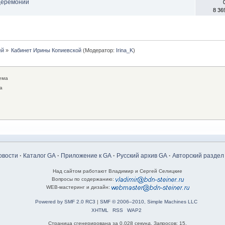
 церемонии
8 36
ей
»
Кабинет Ирины Копиевской
(Модератор:
Irina_K
)
ема
а
овости
·
Каталог GA
·
Приложение к GA
·
Русский архив GA
·
Авторский раздел
Над сайтом работают Владимир и Сергей Селицкие
Вопросы по содержанию:
WEB-мастеринг и дизайн:
Powered by SMF 2.0 RC3
|
SMF © 2006–2010, Simple Machines LLC
XHTML
RSS
WAP2
Страница сгенерирована за 0.028 секунд. Запросов: 15.