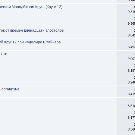
еском Молодёжном Круге (Круге 12)
9 81
9 36
ток от времён Двенадцати апостолов
8 84
кий Круг 12 при Рудольфе Штайнере
8 49
 веке
9 00
8 19
8 24
о организма
8 41
8 51
8 17
8 56