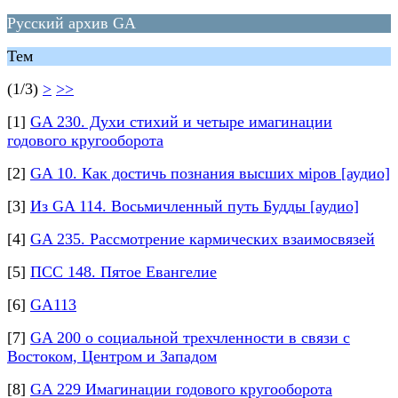
Русский архив GA
Тем
(1/3)
>
>>
[1]
GA 230. Духи стихий и четыре имагинации
годового кругооборота
[2]
GA 10. Как достичь познания высших мiров [аудио]
[3]
Из GA 114. Восьмичленный путь Будды [аудио]
[4]
GA 235. Рассмотрение кармических взаимосвязей
[5]
ПСС 148. Пятое Евангелие
[6]
GA113
[7]
GA 200 о социальной трехчленности в связи с
Востоком, Центром и Западом
[8]
GA 229 Имагинации годового кругооборота