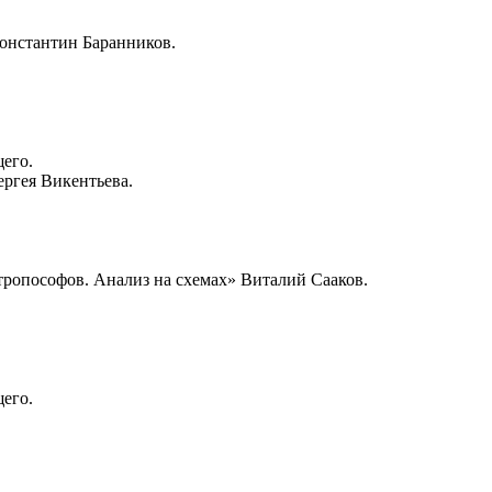
Константин Баранников.
щего.
ергея Викентьева.
тропософов. Анализ на схемах» Виталий Сааков.
щего.