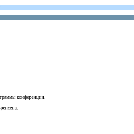
й
рограммы конференции.
оренсена.