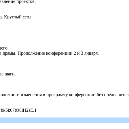
авление проектов.
ва. Круглый стол.
щего.
ги драмы. Продолжение конференции 2 и 3 января.
ие шаги.
ходимости изменения в программу конференции без предварител
Ubk5k67tO8lH2sE.1