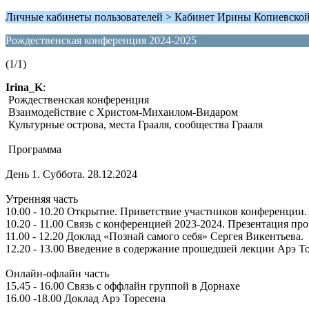
Личные кабинеты пользователей > Кабинет Ирины Копиевско
Рождественская конференция 2024-2025
(1/1)
Irina_K
:
Рождественская конференция
Взаимодействие с Христом-Михаилом-Видаром
Культурные острова, места Грааля, сообщества Грааля
Программа
День 1. Суббота. 28.12.2024
Утренняя часть
10.00 - 10.20 Открытие. Приветствие участников конференции.
10.20 - 11.00 Связь с конференцией 2023-2024. Презентация п
11.00 - 12.20 Доклад «Познай самого себя» Сергея Викентьева.
12.20 - 13.00 Введение в содержание прошедшей лекции Арэ Т
Онлайн-офлайн часть
15.45 - 16.00 Связь с оффлайн группой в Дорнахе
16.00 -18.00 Доклад Арэ Торесена