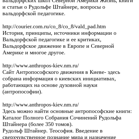
вальдорфских школ Северной Америки Жизнь, книги
и статьи о Рудольфе Штайнере, вопросы о
вальдорфской педагогике.
http://courier.com.ru/co_8/co_8/vald_pad.htm
История, принципы, источники информации о
Вальдорфской педагогике и ее критиках,
Вальдорфское движение в Европе и Северной
Америке и многое другое.
http://www.anthropos-kiev.nm.ru/
Сайт Антропософского движения в Киеве- здесь
собрана информация о киевских инициативах,
работающих на основе духовной науки
(антропософии).
http://www.anthropos-kiev.nm.ru/
Здесь можно найти основные антропософские книги:
Каталог Полного Собрания Сочинений Рудольфа
Штайнера (более 350 томов).
Рудольф Штайнер. Теософия. Введение в
сверхчувственное познание мира и назначение