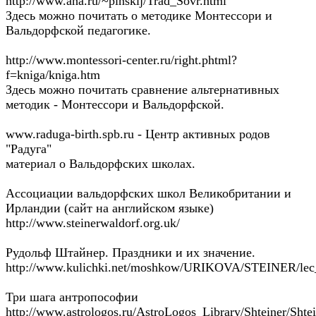
http://www.aha.ru/~pinskij/Trad_Sovr.html
Здесь можно почитать о методике Монтессори и
Вальдорфской педагогике.
http://www.montessori-center.ru/right.phtml?
f=kniga/kniga.htm
Здесь можно почитать сравнение альтернативных
методик - Монтессори и Вальдорфской.
www.raduga-birth.spb.ru - Центр активных родов
"Радуга"
материал о Вальдорфских школах.
Ассоциации вальдорфских школ Великобритании и
Ирландии (сайт на английском языке)
http://www.steinerwaldorf.org.uk/
Рудольф Штайнер. Праздники и их значение.
http://www.kulichki.net/moshkow/URIKOVA/STEINER/lec_
Три шага антропософии
http://www.astrologos.ru/AstroLogos_Library/Shteiner/Shte