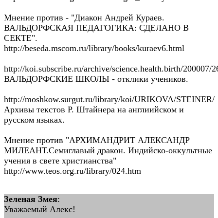
Мнение против - "Диакон Андрей Кураев.
ВАЛЬДОРФСКАЯ ПЕДАГОГИКА: СДЕЛАНО В
СЕКТЕ".
http://beseda.mscom.ru/library/books/kuraev6.html
http://koi.subscribe.ru/archive/science.health.birth/200007/
ВАЛЬДОРФСКИЕ ШКОЛЫ - отклики учеников.
http://moshkow.surgut.ru/library/koi/URIKOVA/STEINER/
Архивы текстов Р. Штайнера на англиийском и
русском языках.
Мнение против "АРХИМАНДРИТ АЛЕКСАНДР
МИЛЕАНТ.Семиглавый дракон. Индийско-оккyльтные
yчения в свете христианства"
http://www.teos.org.ru/library/024.htm
Зеленая Змея
:
Уважаемый Алекс!