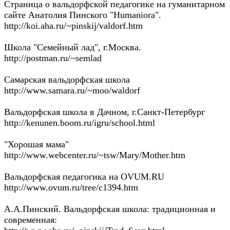
Страница о вальдорфской педагогике на гуманитарном
сайте Анатолия Пинского "Humaniora".
http://koi.aha.ru/~pinskij/valdorf.htm
Школа "Семейный лад", г.Москва.
http://postman.ru/~semlad
Самарская вальдорфская школа
http://www.samara.ru/~moo/waldorf
Вальдорфская школа в Дачном, г.Санкт-Петербург
http://kenunen.boom.ru/igru/school.html
"Хорошая мама"
http://www.webcenter.ru/~tsw/Mary/Mother.htm
Вальдорфская педагогика на OVUM.RU
http://www.ovum.ru/tree/c1394.htm
А.А.Пинский. Вальдорфская школа: традиционная и
современная: