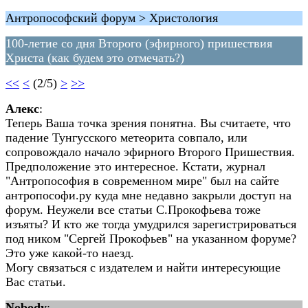
Антропософский форум > Христология
100-летие со дня Второго (эфирного) пришествия
Христа (как будем это отмечать?)
<<
<
(2/5)
>
>>
Алекс
:
Теперь Ваша точка зрения понятна. Вы считаете, что
падение Тунгусского метеорита совпало, или
сопровождало начало эфирного Второго Пришествия.
Предположение это интересное. Кстати, журнал
"Антропософия в современном мире" был на сайте
антропософи.ру куда мне недавно закрыли доступ на
форум. Неужели все статьи С.Прокофьева тоже
изъяты? И кто же тогда умудрился зарегистрироваться
под ником "Сергей Прокофьев" на указанном форуме?
Это уже какой-то наезд.
Могу связаться с издателем и найти интересующие
Вас статьи.
Nobody
: