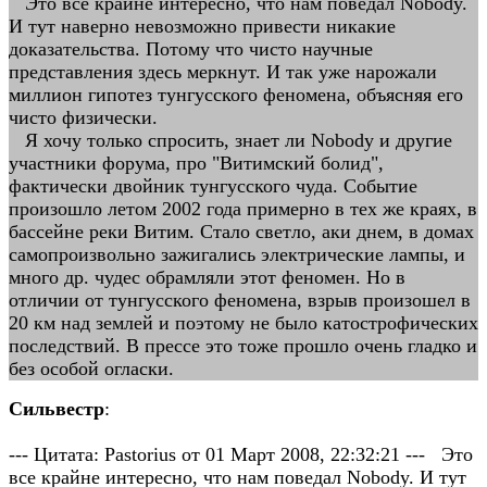
Это все крайне интересно, что нам поведал Nobody.
И тут наверно невозможно привести никакие
доказательства. Потому что чисто научные
представления здесь меркнут. И так уже нарожали
миллион гипотез тунгусского феномена, объясняя его
чисто физически.
Я хочу только спросить, знает ли Nobody и другие
участники форума, про "Витимский болид",
фактически двойник тунгусского чуда. Событие
произошло летом 2002 года примерно в тех же краях, в
бассейне реки Витим. Стало светло, аки днем, в домах
самопроизвольно зажигались электрические лампы, и
много др. чудес обрамляли этот феномен. Но в
отличии от тунгусского феномена, взрыв произошел в
20 км над землей и поэтому не было катострофических
последствий. В прессе это тоже прошло очень гладко и
без особой огласки.
Сильвестр
:
--- Цитата: Pastorius от 01 Март 2008, 22:32:21 --- Это
все крайне интересно, что нам поведал Nobody. И тут