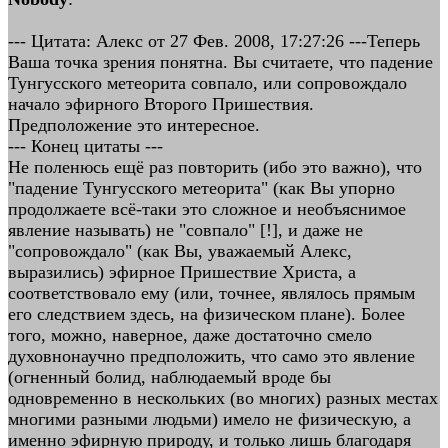
--- Цитата: Алекс от 27 Фев. 2008, 17:27:26 ---Теперь
Ваша точка зрения понятна. Вы считаете, что падение
Тунгусского метеорита совпало, или сопровождало
начало эфирного Второго Пришествия.
Предположение это интересное.
--- Конец цитаты ---
Не поленюсь ещё раз повторить (ибо это важно), что
"падение Тунгусского метеорита" (как Вы упорно
продолжаете всё-таки это сложное и необъяснимое
явление называть) не "совпало" [!], и даже не
"сопровождало" (как Вы, уважаемый Алекс,
выразились) эфирное Пришествие Христа, а
соответствовало ему (или, точнее, являлось прямым
его следствием здесь, на физическом плане). Более
того, можно, наверное, даже достаточно смело
духовнонаучно предположить, что само это явление
(огненный болид, наблюдаемый вроде бы
одновременно в нескольких (во многих) разных местах
многими разными людьми) имело не физическую, а
именно эфирную природу, и только лишь благодаря