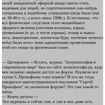
своей невероятной эфирной мощи смогло стать
видимым для людей, не подготовленных как-нибудь
специально к подобному созерцанию (ведь были ещё
не 30-40-е гг., а всего лишь 1908г.). Естественно, что
все физические следствия этого мощнейшего
эфирного явления (световая вспышка, взрыв,
громыхания (и до, и после взрыва), пожар и вывал
леса, землетрясение, магнитная буря, свечение ночного
неба) были всего лишь адекватными проявлениями
этой его мощи на физическом плане.
--- Цитировать ---Кстати, журнал "Антропософия в
современном мире" был на сайте антропософи.ру, куда
мне недавно закрыли доступ на форум. Неужели все
статьи С.Прокофьева тоже изъяты? И кто же тогда
умудрился зарегистрироваться под ником "Сергей
Прокофьев" на указанном форуме? Это уже какой-то
наезд.
--- Конец цитаты ---
Эти журналы и сейчас там, и там в них даже есть