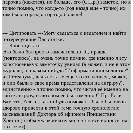
парочка (кажется), не больше, его (С.Пр.) заметок, но я
точно помню, что когда-то (год назад ещё - точно) их
там было гораздо, гораздо больше!
--- Цитировать ---Могу связаться с издателем и найти
интересующие Вас статьи.
--- Конец цитаты ---
Это было бы просто замечательно! Я, правда
(повторюсь), не очень точно помню, где именно я эту
коротюсенькую заметочку увидал (а может, и не в этом
журнале, а в каком-нибудь "Информационном листке"
из Гётеанума, ведь есть же ещё что-то и такое, может,
и они были в своё время представлены на антр.ру?),
единственно - я точно помню, что читал её именно на
сайте антр.ру, и автором её был именно С.Пр. Если
Вам это, Алекс, как-нибудь поможет - было бы очень
здорово привести в этой теме точную хронологию
высказываний Доктора об эфирном Пришествии
Христа (чтобы уж окончательно снять все вопросы на
этот счёт).