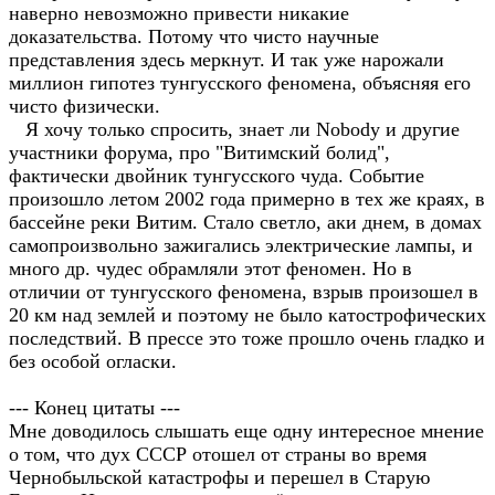
наверно невозможно привести никакие
доказательства. Потому что чисто научные
представления здесь меркнут. И так уже нарожали
миллион гипотез тунгусского феномена, объясняя его
чисто физически.
Я хочу только спросить, знает ли Nobody и другие
участники форума, про "Витимский болид",
фактически двойник тунгусского чуда. Событие
произошло летом 2002 года примерно в тех же краях, в
бассейне реки Витим. Стало светло, аки днем, в домах
самопроизвольно зажигались электрические лампы, и
много др. чудес обрамляли этот феномен. Но в
отличии от тунгусского феномена, взрыв произошел в
20 км над землей и поэтому не было катострофических
последствий. В прессе это тоже прошло очень гладко и
без особой огласки.
--- Конец цитаты ---
Мне доводилось слышать еще одну интересное мнение
о том, что дух СССР отошел от страны во время
Чернобыльской катастрофы и перешел в Старую