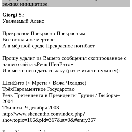
важная инициатива.
Giorgi S.
:
Уважаемый Алекс
Прекрасное Прекрасно Прекрасным
Всё остальное мёртвое
А в мёртвой среде Прекрасное погибает
Прошу удалит из Вашего сообщения скопированное с
нашего сайта «Речь ШенЕнто»
И в месте него дать ссылку (раз считаете нужным):
ШенЕнто (< Мрети < Важа Чхаидзе)
ТрёхПарламентное Государство
Речь Претендента в Президенты Грузии / Выборы–
2004
Тбилиси, 9 декабря 2003
http://www.shenentho.com/index.php?
showtopic=166&pid=367&st=0&#entry367