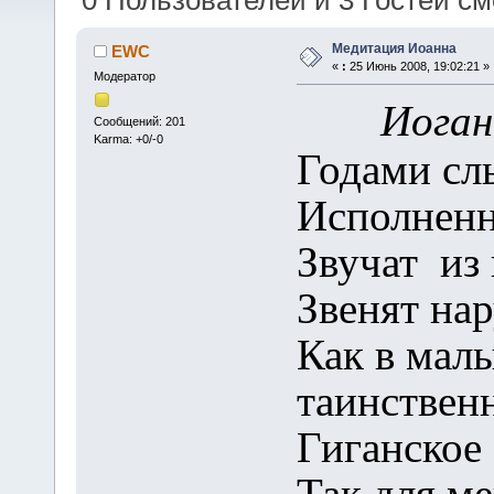
0 Пользователей и 3 Гостей см
Медитация Иоанна
EWC
«
:
25 Июнь 2008, 19:02:21 »
Модератор
Иоган
Сообщений: 201
Karma: +0/-0
Годами слы
Исполнен
Звучат из 
Звенят нар
Как в мал
таинствен
Гиганское
Так для ме