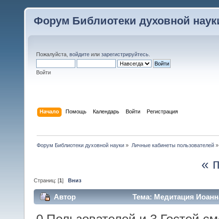
Форум Библиотеки духовной наук
Пожалуйста,
войдите
или
зарегистрируйтесь
.
Войти
Начало
Помощь
Календарь
Войти
Регистрация
Форум Библиотеки духовной науки
»
Личные кабинеты пользователей
»
« 
Страниц: [
1
]
Вниз
Автор
Тема: Медитация Иоанна