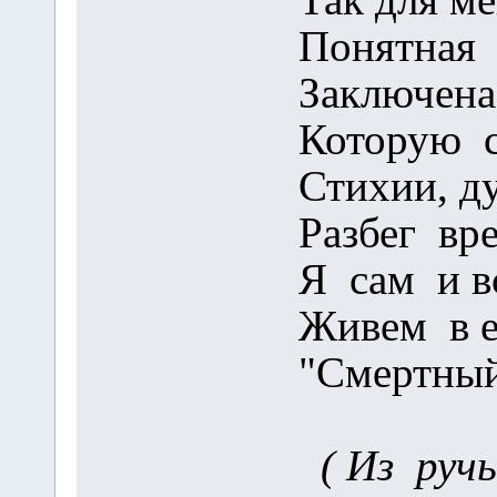
Понятная 
Заключена
Которую с
Стихии, д
Разбег вр
Я сам и в
Живем в е
"Смертный
( Из ручье