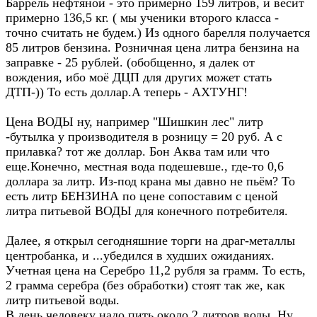
Баррель нефтяной - это примерно 159 литров, и весит
примерно 136,5 кг. ( мы ученики второго класса -
точно считать не будем.) Из одного барелля получается
85 литров бензина. Розничная цена литра бензина на
заправке - 25 рублей. (обобщенно, я далек от
вождения, ибо моё ДЦП для других может стать
ДТП-)) То есть доллар.А теперь - АХТУНГ!
Цена ВОДЫ ну, например "Шишкин лес" литр
-бутылка у производителя в розницу = 20 руб. А с
прилавка? тот же доллар. Бон Аква там или что
еще.Конечно, местная вода подешевше., где-то 0,6
доллара за литр. Из-под крана мы давно не пьём? То
есть литр БЕНЗИНА по цене сопоставим с ценой
литра питьевой ВОДЫ для конечного потребителя.
Далее, я открыл сегодняшние торги на драг-металлы
центробанка, и ...убедился в худших ожиданиях.
Учетная цена на Серебро 11,2 рубля за грамм. То есть,
2 грамма серебра (без обработки) стоят так же, как
литр питьевой воды.
В день человеку надо пить около 2 литров воды. Ну,