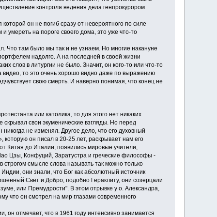
существление контроля ведения дела генпрокурором
которой он не погиб сразу от невероятного по силе
 умереть на пороге своего дома, это уже что-то
 Что там было мы так и не узнаем. Но многие накануне
 портфелем надолго. А на последней в своей жизни
их слов в литургии не было. Значит, он кого-то или что-то
а видео, то это очень хорошо видно даже по выражению
едчувствует свою смерть. И наверно понимая, что конец не
отестанта или католика, то для этого нет никаких
 не скрывал свои экуменические взгляды. Но перед
никогда не изменял. Другое дело, что его духовный
 которую он писал в 20-25 лет, раскрывает нам его
 от Китая до Италии, появились мировые учители,
Лао Цзы, Конфуций, Заратустра и греческие философы -
в строгом смысле слова называть так можно только
Индии, они знали, что Бог как абсолютный источник
ершенный Свет и Добро; подобно Гераклиту, они созерцали
зуме, или Премудрости". В этом отрывке у о. Александра,
тому что он смотрел на мир глазами современного
 он отмечает, что в 1961 году интенсивно занимается