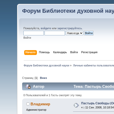
Форум Библиотеки духовной на
Пожалуйста,
войдите
или
зарегистрируйтесь
.
Войти
Начало
Помощь
Календарь
Войти
Регистрация
Форум Библиотеки духовной науки
»
Личные кабинеты пользовател
Страниц: [
1
]
Вниз
Автор
Тема: Пастырь Свобо
0 Пользователей и 1 Гость смотрят эту тему.
Пастырь Свободы (Об
Владимир
«
:
11 Сен. 2008, 10:18:54
Администратор