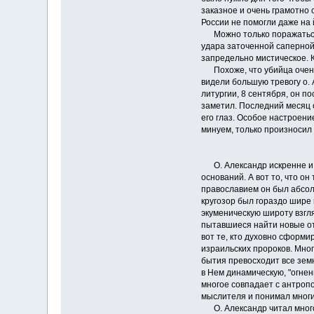
заказное и очень грамотно
России не помогли даже на 
Можно только поражаться то
удара заточенной саперной 
запредельно мистическое. К
Похоже, что убийца очень 
видели большую тревогу о. 
литургии, 8 сентября, он п
заметил. Последний месяц о
его глаз. Особое настроени
минуем, только произносил
* 
О. Александр искренне и св
оснований. А вот то, что о
православием он был абсолю
кругозор был гораздо шире 
экуменическую широту взгля
пытавшиеся найти новые от
вот те, кто духовно сформи
израильских пророков. Мног
бытия превосходит все зем
в Нем динамическую, "огнен
многое совпадает с антропо
мыслителя и понимал многие
О. Александр читал много 