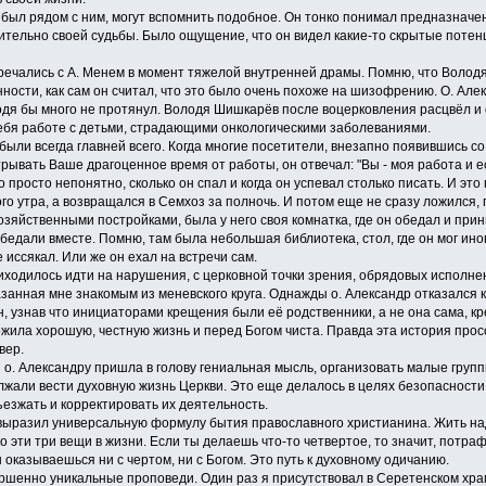
был рядом с ним, могут вспомнить подобное. Он тонко понимал предназначе
тельно своей судьбы. Было ощущение, что он видел какие-то скрытые потенц
ались с А. Менем в момент тяжелой внутренней драмы. Помню, что Володя
ости, как сам он считал, что это было очень похоже на шизофрению. О. Алекс
олодя бы много не протянул. Володя Шишкарёв после воцерковления расцвёл 
себя работе с детьми, страдающими онкологическими заболеваниями.
ли всегда главней всего. Когда многие посетители, внезапно появившись со
трывать Ваше драгоценное время от работы, он отвечал: "Вы - моя работа и ес
 просто непонятно, сколько он спал и когда он успевал столько писать. И это
го утра, а возвращался в Семхоз за полночь. И потом еще не сразу ложился, 
хозяйственными постройками, была у него своя комнатка, где он обедал и при
обедали вместе. Помню, там была небольшая библиотека, стол, где он мог ино
 иссякал. Или же он ехал на встречи сам.
одилось идти на нарушения, с церковной точки зрения, обрядовых исполнен
занная мне знакомым из меневского круга. Однажды о. Александр отказался 
, узнав что инициаторами крещения были её родственники, а не она сама, кре
рожила хорошую, честную жизнь и перед Богом чиста. Правда эта история прос
вер.
 Александру пришла в голову гениальная мысль, организовать малые групп
лжали вести духовную жизнь Церкви. Это еще делалось в целях безопасности
езжать и корректировать их деятельность.
разил универсальную формулу бытия православного христианина. Жить надо п
 эти три вещи в жизни. Если ты делаешь что-то четвертое, то значит, потрафл
ы оказываешься ни с чертом, ни с Богом. Это путь к духовному одичанию.
енно уникальные проповеди. Один раз я присутствовал в Серетенском храме