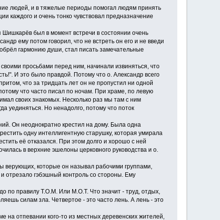
ние людей, и в тяжелые периоды помогал людям принять
ии каждого и очень тонко чувствовал предназначение
 Шишкарёв был в момент встречи в состоянии очень
андр ему потом говорил, что не встреть он его и не введи
и обрёл гармонию души, стал писать замечательные
 своими просьбами перед ним, начинали извиняться, что
ть!". И это было правдой. Потому что о. Александр всего
 притом, что за тридцать лет он не пропустил ни одной
потому что часто писал по ночам. При храме, по левую
нимал своих знакомых. Несколько раз мы там с ним
гда уединяться. Но ненадолго, потому что поток
ий. Он неоднократно крестил на дому. Была одна
крестить одну интеллигентную старушку, которая умирала
стить её отказался. При этом долго и хорошо с ней
очилась в верхние эшелоны церковного руководства и о.
ы верующих, которые он называл рабочими группами,
 и отрезало гэбэшный контроль со стороны. Ему
о правилу Т.О.М. Или М.О.Т. Что значит - труд, отдых,
яешь силам зла. Четвертое - это часто лень. А лень - это
 на отпевании кого-то из местных деревенских жителей,