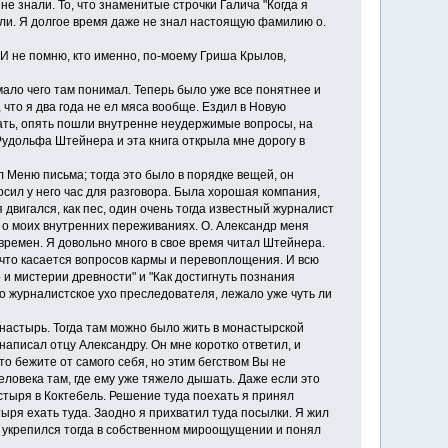
е знали. То, что знаменитые строчки Галича "Когда я
али. Я долгое время даже не знал настоящую фамилию о.
И не помню, кто именно, по-моему Гриша Крылов,
ало чего там понимал. Теперь было уже все понятнее и
что я два года не ел мяса вообще. Ездил в Новую
сать, опять пошли внутренне неудержимые вопросы, на
Рудольфа Штейнера и эта книга открыла мне дорогу в
 Меню письма; тогда это было в порядке вещей, он
росил у него час для разговора. Была хорошая компания,
 двигался, как пес, один очень тогда известный журналист
и о моих внутренних переживаниях. О. Александр меня
времен. Я довольно много в свое время читал Штейнера.
 что касается вопросов кармы и перевоплощения. И всю
 и мистерии древности" и "Как достигнуть познания
о журналистское ухо преследователя, лежало уже чуть ли
настырь. Тогда там можно было жить в монастырской
аписал отцу Александру. Он мне коротко ответил, и
о бежите от самого себя, но этим бегством Вы не
человека там, где ему уже тяжело дышать. Даже если это
стыря в Коктебель. Решение туда поехать я принял
ыря ехать туда. Заодно я прихватил туда посылки. Я жил
Я укрепился тогда в собственном мироощущении и понял