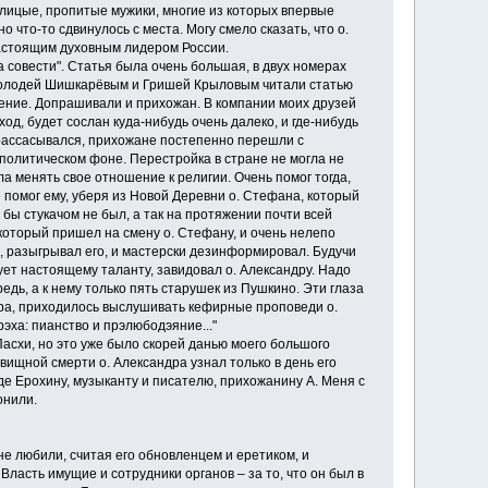
олицые, пропитые мужики, многие из которых впервые
 что-то сдвинулось с места. Могу смело сказать, что о.
 настоящим духовным лидером России.
а совести". Статья была очень большая, в двух номерах
с Володей Шишкарёвым и Гришей Крыловым читали статью
тение. Допрашивали и прихожан. В компании моих друзей
д, будет сослан куда-нибудь очень далеко, и где-нибудь
рассасывался, прихожане постепенно перешли с
политическом фоне. Перестройка в стране не могла не
а менять свое отношение к религии. Очень помог тогда,
е помог ему, уберя из Новой Деревни о. Стефана, который
 бы стукачом не был, а так на протяжении почти всей
который пришел на смену о. Стефану, и очень нелепо
, разыгрывал его, и мастерски дезинформировал. Будучи
ует настоящему таланту, завидовал о. Александру. Надо
дь, а к нему только пять старушек из Пушкино. Эти глаза
дра, приходилось выслушивать кефирные проповеди о.
эха: пианство и прэлюбодэяние..."
асхи, но это уже было скорей данью моего большого
вищной смерти о. Александра узнал только в день его
де Ерохину, музыканту и писателю, прихожанину А. Меня с
онили.
 любили, считая его обновленцем и еретиком, и
Власть имущие и сотрудники органов – за то, что он был в