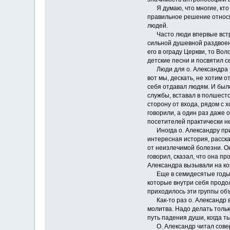
Я думаю, что многие, кто 
правильное решение относи
людей.
Часто люди впервые встреч
сильной душевной раздвоенн
его в ограду Церкви, то В
детские песни и посвятил 
Люди для о. Александра бы
вот мы, дескать, не хотим о
себя отдавал людям. И было
службы, вставал в полшесто
сторону от входа, рядом с 
говорили, а один раз даже 
посетителей практически не
Иногда о. Александру прих
интересная история, расска
от неизлечимой болезни. Он
говорил, сказал, что она п
Александра вызывали на ко
Еще в семидесятые годы о.
которые внутри себя продо
приходилось эти группы объ
Как-то раз о. Александр вы
молитва. Надо делать только
путь падения души, когда т
О. Александр читал соверш