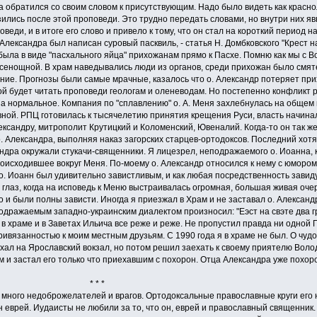
а обратился со своим словом к присутствующим. Надо было видеть как красн
ились после этой проповеди. Это трудно передать словами, но внутри них явно
веди, и в итоге его слово и привело к тому, что он стал на короткий период
лександра был написан суровый пасквиль, - статья Н. Домбковского "Крест н
а была в виде "пасхального яйца" прихожанам прямо к Пасхе. Помню как мы 
 всенощной. В храм наведывались люди из органов, среди прихожан было смя
ние. Прогнозы были самые мрачные, казалось что о. Александр потеряет прихо
й будет читать проповеди геологам и оленеводам. Но постепенно конфликт 
а нормальное. Компания по "сплавлению" о. А. Меня захлебнулась на общем 
вной. РПЦ готовилась к тысячелетию принятия крещения Руси, власть начинал
ександру, митрополит Крутицкий и Коломенский, Ювеналий. Когда-то он так ж
о. Александра, выполняя наказ загорских старцев-ортодоксов. Последний хотя
ндра окружали стукачи-священники. Я лицезрел, неподражаемого о. Иоанна, 
оисходившее вокруг Меня. По-моему о. Александр относился к нему с юмором
о. Иоанн был удивительно завистливым, и как любая посредственность завид
глаз, когда на исповедь к Меню выстраивалась огромная, большая живая очере
 и были полны зависти. Иногда я приезжал в Храм и не заставал о. Алексан
одражаемым западно-украинским диалектом произносил: "Еэст на свэте два гр
 храме и в Заветах Ильича все реже и реже. Не пропустил правда ни одной П
ривязанностью к моим местным друзьям. С 1990 года я в храме не был. О чудо
ехал на Ярославский вокзал, но потом решил заехать к своему приятелю Воло
 и застал его только что приехавшим с похорон. Отца Александра уже похор
* *
ого недоброжелателей и врагов. Ортодоксальные православные круги его не
н еврей. Иудаисты не любили за то, что он, еврей и православный священник. 