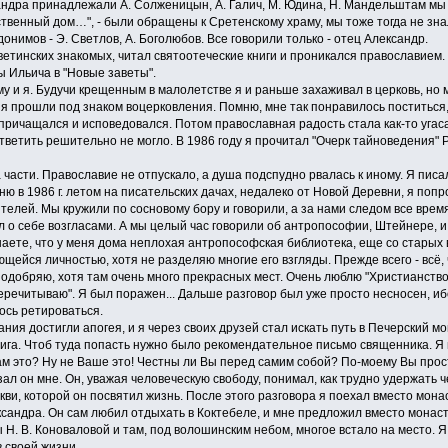
ндра принадлежали А. Солженицын, А. Галич, М. Юдина, Н. Мандельштам мы н
нственный дом…", - были обращены к Сретенскому храму, мы тоже тогда не зн
онимов - Э. Светлов, А. Боголюбов. Все говорили только - отец Александр.
етинских знакомых, читал святоотеческие книги и проникался православием. 
ы Ильича в "Новые заветы".
и я. Будучи крещенным в малолетстве я и раньше захаживал в церковь, но м
я прошли под знаком воцерковления. Помню, мне так понравилось поститься, 
 причащался и исповедовался. Потом православная радость стала как-то уга
ветить решительно не могло. В 1986 году я прочитал "Очерк тайноведения" 
сти. Православие не отпускало, а душа подспудно рвалась к иному. Я писал
мню в 1986 г. летом на писательских дачах, недалеко от Новой Деревни, я поп
ителей. Мы кружили по сосновому бору и говорили, а за нами следом все время
л о себе возгласами. А мы целый час говорили об антропософии, Штейнере, 
наете, что у меня дома неплохая антропософская библиотека, еще со старых 
ейся личностью, хотя не разделяю многие его взгляды. Прежде всего - всё,
 одобряю, хотя там очень много прекрасных мест. Очень люблю "Христианство
еречитываю". Я был поражен... Дальше разговор был уже просто несносен, иб
ось ретироваться.
я достигли апогея, и я через своих друзей стал искать путь в Печерский мо
га. Чтоб туда попасть нужно было рекомендательное письмо священника. Я н
ам это? Ну не Ваше это! Честны ли Вы перед самим собой? По-моему Вы прост
азал он мне. Он, уважая человеческую свободу, понимал, как трудно удержать 
ви, которой он посвятил жизнь. После этого разговора я поехал вместо мона
ксандра. Он сам любил отдыхать в Коктебеле, и мне предложил вместо монаст
 Н. В. Коноваловой и там, под волошинским небом, многое встало на место. 
 своей жизни.