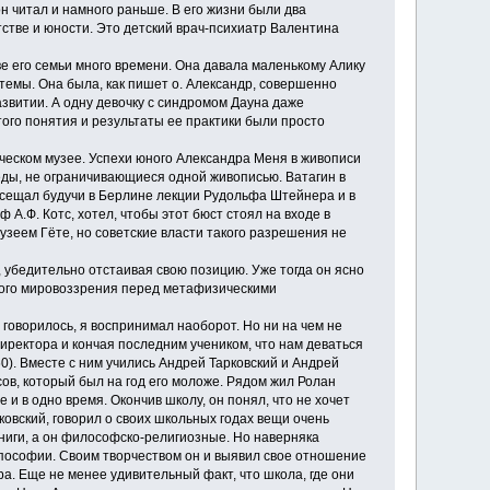
н читал и намного раньше. В его жизни были два
тстве и юности. Это детский врач-психиатр Валентина
 его семьи много времени. Она давала маленькому Алику
 темы. Она была, как пишет о. Александр, совершенно
звитии. А одну девочку с синдромом Дауна даже
того понятия и результаты ее практики были просто
еском музее. Успехи юного Александра Меня в живописи
седы, не ограничивающиеся одной живописью. Ватагин в
осещал будучи в Берлине лекции Рудольфа Штейнера и в
 А.Ф. Котс, хотел, чтобы этот бюст стоял на входе в
музеем Гёте, но советские власти такого разрешения не
убедительно отстаивая свою позицию. Уже тогда он ясно
ного мировоззрения перед метафизическими
 говорилось, я воспринимал наоборот. Но ни на чем не
иректора и кончая последним учеником, что нам деваться
60). Вместе с ним учились Андрей Тарковский и Андрей
ов, который был на год его моложе. Рядом жил Ролан
и в одно время. Окончив школу, он понял, что не хочет
ковский, говорил о своих школьных годах вещи очень
книги, а он философско-религиозные. Но наверняка
ропософии. Своим творчеством он и выявил свое отношение
ра. Еще не менее удивительный факт, что школа, где они