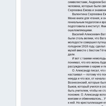
символистами, Андреем Белы
человека, которые были свя
Сергеевна Ежова и знамени
Валентина Сергеевна Ежова
Меню книги для чтения, и о
гениальным педагогом и вр
подготовила в институт. Фа
ошеломляющими.
Василий Алексеевич Ватаги
были столь велики, что Ват
молодости совершил путеше
голодном 1918 году, сделал
музей вместе с бюстом Гёте
дали.
И вот с такими немолодыми
понимал, что его жизнь бу
рассуждениями о карме и 
О. Александр писал, что шк
настаивал — потому что пон
некуда и что все, от начала
Вознесенский, которые были
Быков, который учился в со
быть учителем, чтобы не ст
похожие. О. Александр вспо
книгами и обменивалсиь... 
к ней. Но кристаллизация е