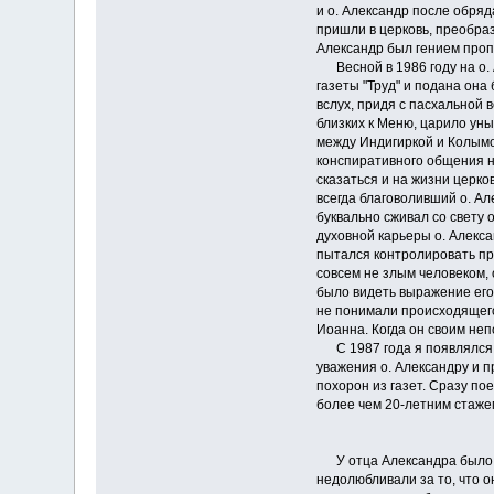
и о. Александр после обряд
пришли в церковь, преобраз
Александр был гением пропо
Весной в 1986 году на о. А
газеты "Труд" и подана он
вслух, придя с пасхальной
близких к Меню, царило уны
между Индигиркой и Колымо
конспиративного общения н
сказаться и на жизни церко
всегда благоволивший о. Ал
буквально сживал со свету 
духовной карьеры о. Алекса
пытался контролировать пр
совсем не злым человеком, 
было видеть выражение его 
не понимали происходящего
Иоанна. Когда он своим неп
С 1987 года я появлялся в
уважения о. Александру и п
похорон из газет. Сразу по
более чем 20-летним стажем
* 
У отца Александра было мн
недолюбливали за то, что о