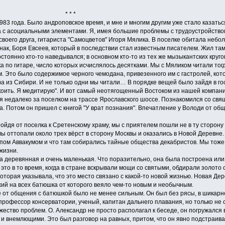
* *
 года. Было андроповское время, и мне и многим другим уже стало казаться,
 с асоциальными элементами. Я, имея большие проблемы с трудоустройством,
 своего друга, гитариста "Самоцветов" Игоря Мялика. В поселке обитала неб
ак, Боря Евсеев, который в последствии стал известным писателем. Жил та
стоянно кто-то наведывался; в основном кто-то из тех же мызыкантских круго
 по гитаре, число которых исчислялось десятками. Мы с Мяликом читали тогд
. Это было содержимое черного чемодана, привезенного им с гастролей, кот
 из Сибири. И не только одни мы читали… В порядке вещей было зайдя в гос
окоить. Я медитирую". И вот самый неотягощенный Востоком из нашей компан
я недалеко за поселком на трассе Ярославского шоссе. Познакомился со свя
. Потом он пришел с книгой "У врат познания". Впечатление у Володи от об
дя от поселка к Сретенскому храму, мы с приятелем пошли не в ту сторону и
ы оттопали около трех вёрст в сторону Москвы и оказались в Новой Деревне
опом Аввакумом и что там собирались тайные общества декабристов. Мы тоже
жизни.
еревянная и очень маленькая. Что поразительно, она была построена или 
И это в то время, когда в стране вскрывали мощи со святыми, обдирали золото
которая указывала, что это место связано с какой-то новой жизнью. Новая Де
жий на всех батюшка от которого веяло чем-то новым и необычным.
 общения с батюшкой было не менее сильным. Он был без рясы, в шикарном 
 профессор консерватории, ученый, капитан дальнего плавания, но только не 
ество проблем. О. Александр не просто располагал к беседе, он погружался 
 внемлющими. Это был разговор на равных, притом, что он явно подстраива