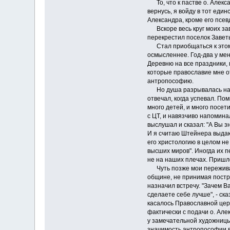
То, что к пастве о. Алекса
вернусь, я войду в тот еди
Александра, кроме его псевд
Вскоре весь круг моих зав
перекрестил поселок Завет
Стал приобщаться к этому 
осмысленнее. Год-два у мен
Деревню на все праздники,
которые православие мне от
антропософию.
Но душа разрывалась на ча
отвечал, когда успевал. По
много детей, и много посет
с ЦТ, и навязчиво напомина
выслушал и сказал: "А Вы з
И я считаю Штейнера выдающ
его христологию в целом не
высших миров". Иногда их п
не на наших плечах. Пришл
Чуть позже мои переживани
общине, не принимая постри
назначил встречу. "Зачем В
сделаете себе лучше", - ск
касалось Православной церк
фактически с подачи о. Але
у замечательной художницы
значимость антропософии в