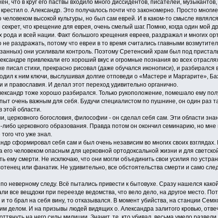
н, что в круг его паствы входило много диссидентов, писателей, музыкантов,
 крестил о. Александр. Это получалось почти что закономерно. Просто многие
о человеком высокой культуры, но был сам еврей. И в каком-то смысле являлс
 секрет, что крещение для еврея, очень смелый шаг. Помню, когда один мой др
х рода и всей нации. Факт большого крещения евреев, раздражал и многих о
о не раздражать, потому что евреи в то время считались главными возмутителя
занных) они усиливали контроль. Поэтому Сретенский храм был под пристал
сандре привлекали его хороший вкус и огромные познания во всех отраслях и
же писал стихи, прекрасно рисовал (даже обучался иконописи), и разбирался
ходил к ним ключи, выслушивая долгие отповеди о «Мастере и Маргарите», Ба
и и православия. И делал этот переход удивительно органично.
ксандр тоже хорошо разбирался. Только рукоположение, помешало ему получи
опыт очень важным для себя. Будучи специалистом по пушнине, он один раз та
 этой области.
 церковного богословия, философии - он сделал себя сам. Эти области знани
о-либо церковного образования. Правда потом он окончил семинарию, но мне
того что уже знал.
др сформировал себя сам и был очень независим во многих своих взглядах. 
а его человеком опасным для церковной ортодоксальной жизни и для светской
ть ему смерти. Не исключаю, что они могли объединить свои усилия по устра
отенец или фанатик. Не удивительно, все обстоятельства смерти и само сле
 неверному следу. Всё пытались привести к бытовухе. Сразу нашелся какой-т
али все вещдоки при переезде ведомства, что вело дело, на другое место. П
и то брал на себя вину, то отказывался. В момент убийства, на станции Сем
им делом. И на призывы людей видящих о. Александра залитого кровью, отве
оттянуть на него силы милиции. Значит, те, кто убивал, весьма умело развели