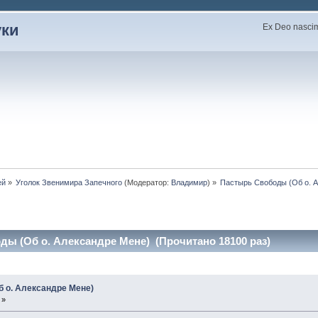
уки
Ex Deo nascimu
ей
»
Уголок Звенимира Запечного
(Модератор:
Владимир
) »
Пастырь Свободы (Об о. 
ды (Об о. Александре Мене) (Прочитано 18100 раз)
 о. Александре Мене)
 »