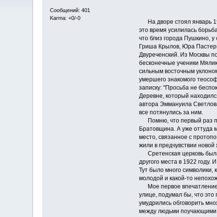
Сообщений: 401
* 
Karma: +0/-0
На дворе стоял январь 1983
это время усилилась борьба
что близ города Пушкино, у
Гриша Крылов, Юра Пастерн
Двуреченский. Из Москвы по
бесконечные ученики Мялика
сильным восточным уклоном
умершего знакомого теософа
записку: "Просьба не бесп
Деревне, который находилс
автора Эммануила Светлова
все потянулись за ним.
Помню, что первый раз пой
Братовщина. А уже оттуда м
место, связанное с протоп
жили в предчувствии новой 
Сретенская церковь была д
другого места в 1922 году. 
Тут было много символики, 
молодой и какой-то непохо
Мое первое впечатление от
улице, подумал бы, что это
умудрились обговорить множ
между людьми поучающими и