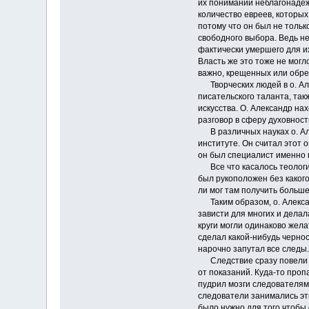
их понимании неблагонадеже
количество евреев, которых
потому что он был не тольк
свободного выбора. Ведь не
фактически умершего для и
Власть же это тоже не могл
важно, крещенных или обре
Творческих людей в о. Алек
писательского таланта, так
искусства. О. Александр на
разговор в сферу духовност
В различных науках о. Але
институте. Он считал этот 
он был специалист именно в
Все что касалось теологии,
был рукоположен без каког
ли мог там получить больше 
Таким образом, о. Алексан
зависти для многих и делал
круги могли одинаково жела
сделал какой-нибудь чернос
нарочно запутал все следы.
Следствие сразу повели по
от показаний. Куда-то проп
пудрил мозги следователям 
следователи занимались эт
было нужно для того чтобы 