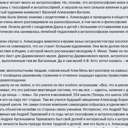
м и читает много из антропософии. Но, похоже, что антропософские книги о
заны с теософией и антропософией, и оказали на него сильное влияние в де
тый художник-анималист Василий Алексеевич Ватагин.
 была близко знакома с родителями о. Александра и проводила в обществе
ни очень много разговаривали на разнообразные, в том числе и философские
ачом. Лечила детей с синдромом Дауна и детей с большими отставаниями в ра
ктически она занималась лечебной педагогикой в антропософском значении э
н обучал о. Александра живописи в кружке юных натуралистов при зоологич
агин не сомневался, что он станет большим художником. Они вели долгие бе
ствие в Индию, о которой много рассказывал молодому А. Меню. Также он п
 его бюст для Дарвиновского музея. Директор Дарвиновского музея, антропософ
, выполненным тем же Ватагиным. Да и сам музей А.Ф. Котс хотел назвать – 
, многоопытными людьми, совсем юный Алик Мень вел разговор на равных, 
дет посвящена церковному служению и отчаянно защищал идеалы православ
перевоплощении.
олу он не любил, и что учился он без особого энтузиазма: «Все, что в школе
имал, что это рабская мертвящая система, что мы все — идиоты, начиная с д
 и до конца — ложь». Он учился в московской, 554 школе (Теперь это школа 10
 его на пару лет старше. Там же учился будущий священник Александр Борис
седней школе. Не самая плохая компания самородков собралась в одном месте 
ать объектом нелюбви со стороны своих учеников. Интересно, что Андрей Тар
минал как Андрей Тарковский в те годы читал теософские и антропософские 
У Андрея Арсеньевича Тарковского был свой долгий и интересный путь к ант
го личности была гораздо более трудной и долгой, чем это было у о. Александ