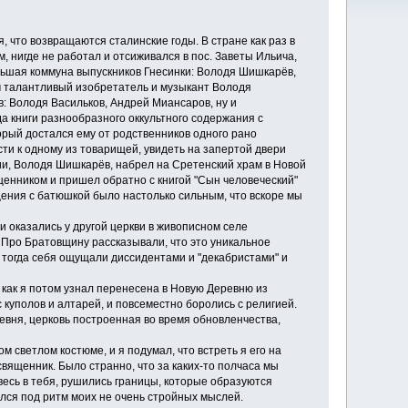
 что возвращаются сталинские годы. В стране как раз в
 нигде не работал и отсиживался в пос. Заветы Ильича,
ольшая коммуна выпускников Гнесинки: Володя Шишкарёв,
м талантливый изобретатель и музыкант Володя
в: Володя Васильков, Андрей Миансаров, ну и
а книги разнообразного оккультного содержания с
орый достался ему от родственников одного рано
ти к одному из товарищей, увидеть на запертой двери
ии, Володя Шишкарёв, набрел на Сретенский храм в Новой
щенником и пришел обратно с книгой "Сын человеческий"
щения с батюшкой было настолько сильным, что вскоре мы
 оказались у другой церкви в живописном селе
. Про Братовщину рассказывали, что это уникальное
 тогда себя ощущали диссидентами и "декабристами" и
как я потом узнал перенесена в Новую Деревню из
 с куполов и алтарей, и повсеместно боролись с религией.
ревня, церковь построенная во время обновленчества,
светлом костюме, и я подумал, что встреть я его на
священник. Было странно, что за каких-то полчаса мы
весь в тебя, рушились границы, которые образуются
лся под ритм моих не очень стройных мыслей.