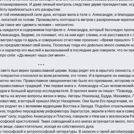
 спланированное. И даже личный контроль следствия двумя президентами, о
йоту приблизиться к его раскрытию.
й неимоверной силе духа, которая жила в теле о. Александре, и благодаря 
лопаткой по голове. Проковылять полтораста метров с раскроенным черепом и
ак такое мог сдюжить человек – непонятно.
нуждался в содержимом портфеля о. Александра, который бесследно пропал.
Александра. Видимо, он понимал, что за ним идет слежка, и не расставался с
осмотрел куда-то вдаль и совершенно отчетливо произнес: «Время пришло!» Так
н предчувствовал свой конец. Поскольку тогда его довольно много снимали н
е и характер его мыслей и высказываний в последние дни говорили, что он пр
 про себя: «Да минует чаша сия меня»…
* *
ято был верен православной церкви. Когда рядят его в скрытого сиониста, пр
н толерантно относился ко всем религиям, это точно. И в принципе он никогда
тно честен. Православное священничество было его призвание, которому он 
православных традиций. Уже первая книга о. Александра «Сын человеческий»,
дов и большой кругозор исследователя. В прологе книги он пишет: "Повсюду,
веты на жгучие вопросы жизни и веры. Авторы Упанишад, Будда, Махавира, 
ровал мир, в который пришел Иисус Назарянин. Они были Его предтечами, но 
ое роднит их с великими мудрецами Востока и Запада. Подобно отшельникам 
ное; подобно персидскому реформатору Заратустре, верили в Него как в сов
ную" силу; подобно Анаксагору и Платону, говорили о Нем как о вселенском Ра
софской христологией. Таких совпадений в его книгах встречается много, по
 вещи, самостоятельно, исходя из собственного духа.
теософской и антропософской литературы. В записях о своей автобиографии,