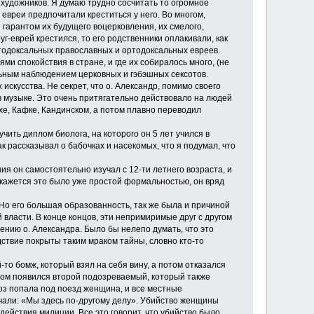
 художников. Я думаю трудно сосчитать то огромное
 евреи предпочитали креститься у него. Во многом,
я гарантом их будущего воцерковления, их смелого,
уг-еврей крестился, то его родственники оплакивали, как
ртодоксальных православных и ортодоксальных евреев.
ми спокойствия в стране, и где их собиралось много, (не
ьным наблюдением церковных и гэбэшных сексотов.
скусства. Не секрет, что о. Александр, помимо своего
 в музыке. Это очень притягательно действовало на людей
хе, Кафке, Кандинском, а потом плавно переводил
ть диплом биолога, на которого он 5 лет учился в
к рассказывал о бабочках и насекомых, что я подумал, что
я он самостоятельно изучал с 12-ти летнего возраста, и
 кажется это было уже простой формальностью, он вряд
Но его большая образованность, так же была и причиной
 власти. В конце концов, эти непримиримые друг с другом
нению о. Александра. Было бы нелепо думать, что это
дствие покрыты таким мраком тайны, словно кто-то
о бомж, который взял на себя вину, а потом отказался
отом появился второй подозреваемый, который также
хоз попала под поезд женщина, и все местные
чали: «Мы здесь по-другому делу». Убийство женщины
 действия милиции. Все это говорит, что убийство было