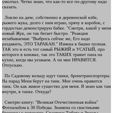
умолчал. Четко знаю, что как-то все по-другому надо
сказать.
Ловлю на даче, собственно в деревенской избе,
рыжего жука, долго с ним играю, прячу в коробок, с
гордостью демонстрирую бабке. "Смотри, какой у меня
новый Жук, он так бегает быстро. "Реакция
незабываемая: "Выбрось сейчас же, Его надо
раздавить, ЭТО ТАРАКАН." Измена в башке полная.
ТАК это и есть тот самый РЫЖИЙ и УСАТЫЙ, про
которого в книжке, так это ТАКИХ травит папа на
кухне, когда мы уезжаем. А он мне НРАВИТСЯ.
Отпускаю.
По Садовому кольцу идут танки, бронетранспортеры.
На парад Меня берут на танк. Мне очень нравится
танк. Он как живое существо для меня. Я знаю как там
внутри, в танке. Откуда?
Смотрю книгу: "Великая Отечественная война"
Фотоальбом к 30 Победы. Знамена со свастиками
брошены к мавзолею. Свастики Тибета и Звезды