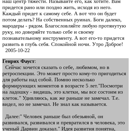
наш центр тяжести. Называйте его, как хотите. Вам
придется рано или поздно жить, исходя из него.
Каждый придет к самому себе. А вот что он будет
потом делать? На собственных руинах. Боги далеко,
мародеры - рядом. Благословляйте любую протянутую
руку, но доверяйте только себе и своему
познавательному инструменту. А вот его-то придется
развить в глубь себя. Спокойной ночи. Утро Доброе!
2005-10-22
Генрих Фауст
:
Сейчас хочется сказать о себе, любимом, но в
ретроспекции. Это может просто кому-то пригодиться
для работы над собой. Помню несколько
формирующих моментов в возрасте 5 лет."Посмотри
на ладошку - видишь, это клетки, мы все состоим из
клеток." Удивляюсь, как же раньше не замечал. Т.е.
видел, но не замечал. Не знал как называется.
Далее:" Человек раньше был обезьяной, он
развивался, развивался и превратился в человека, это
ученый Дарвин доказал." Идея развития понятна,