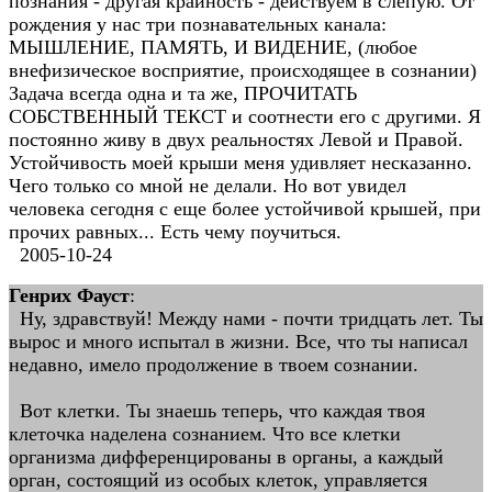
познания - другая крайность - действуем в слепую. От
рождения у нас три познавательных канала:
МЫШЛЕНИЕ, ПАМЯТЬ, И ВИДЕНИЕ, (любое
внефизическое восприятие, происходящее в сознании)
Задача всегда одна и та же, ПРОЧИТАТЬ
СОБСТВЕННЫЙ ТЕКСТ и соотнести его с другими. Я
постоянно живу в двух реальностях Левой и Правой.
Устойчивость моей крыши меня удивляет несказанно.
Чего только со мной не делали. Но вот увидел
человека сегодня с еще более устойчивой крышей, при
прочих равных... Есть чему поучиться.
2005-10-24
Генрих Фауст
:
Ну, здравствуй! Между нами - почти тридцать лет. Ты
вырос и много испытал в жизни. Все, что ты написал
недавно, имело продолжение в твоем сознании.
Вот клетки. Ты знаешь теперь, что каждая твоя
клеточка наделена сознанием. Что все клетки
организма дифференцированы в органы, а каждый
орган, состоящий из особых клеток, управляется