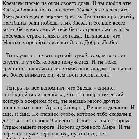
Кремлем прямо из окон своего дома. И ты любил эти
Звезды больше всего на свете. Ты же радовался, что
Звезды победили черные кресты. Ты читал про детей ,
погибших ради победы этих Звезд, и больше всего
хотел быть как они. А тебе было страшно жить и ты
побеждал страх, глядя в их глаза. Ты знаешь, что
Манихеи преобразовывают Зло в Добро. Любое.
Ты научился писать правой рукой, сам, много лет
спустя, и у тебя хорошо получается. И ты тоже
грешишь, навязывая свои ожидания людям, но ты все
же более внимателен, чем твои воспитатели.
Теперь ты все вспомнил, что Звезда - символ
свободной воли человека, что это энергетический
контур в эфирном теле, ты знаешь много других
волшебных слов. Аркан, Зефирот, Великое делание. И
еще, и еще. Но главное слово, которое тебе сказали в
детстве - это слово "Совесть". Совесть - наш сторож.
Страж нашего порога. Порога духовного Мира. И ты
через него уже перешагнул, пути назад нет.