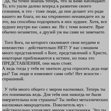
Да, ты точно знаешь теперь, что за вами наблюдают.
Те, кто ушли далеко вперед в развитии своего
сознания, и это - тоже люди, да они делают это ради
вашего же блага, но вы откровенно ненавидите их за
это, вы способны подозревать в них худшее. Хотя, все
худшее внутри вас самих же. Не с теми воюете. Враг
обычно незаметен, а друзей уж вы сами не замечаете.
Того Бога, на которого сваливают свои неудачи и
невежество - действительно НЕТ! У вас слишком
много представлений о Боге, представлений о Христе,
некоторые приближаются к истине, но пока это
ПРЕДСТАВЛЕНИЯ, они мало стоят.
А ведь тогда у тебя не хватило духа спросить деда еще
раз? Так люди и изменяют сами себе! Нет ясности -
спрашивай.
У тебя много общего с миром насекомых. Теперь ты
это понимаешь ведь. Для тебя они никогда не были
омерзительны или страшны? Ты любил металлических
насекомых-микродеталек. Повелитель мух -
действительно управляет миром электроники. Это ты