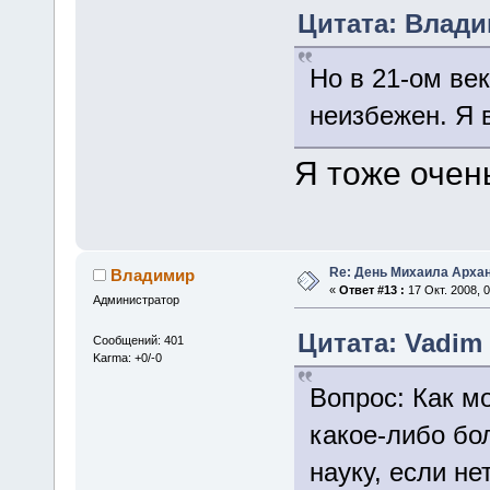
Цитата: Владим
Но в 21-ом ве
неизбежен. Я 
Я тоже очен
Re: День Михаила Арха
Владимир
«
Ответ #13 :
17 Окт. 2008, 0
Администратор
Цитата: Vadim о
Сообщений: 401
Karma: +0/-0
Вопрос: Как м
какое-либо бо
науку, если не