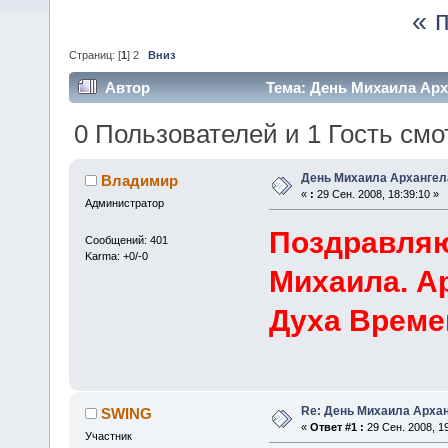
« 
Страниц: [
1
]
2
Вниз
Автор
Тема: День Михаила Арх
0 Пользователей и 1 Гость смот
День Михаила Архангел
Владимир
«
:
29 Сен. 2008, 18:39:10 »
Администратор
Поздравляю
Сообщений: 401
Karma: +0/-0
Михаила. А
Духа Време
Re: День Михаила Арха
SWING
«
Ответ #1 :
29 Сен. 2008, 19
Участник