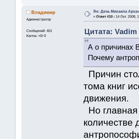
Re: День Михаила Арха
Владимир
«
Ответ #10 :
14 Окт. 2008, 1
Администратор
Цитата: Vadim о
Сообщений: 401
Karma: +0/-0
А о причинах 
Почему антроп
Причин стол
тома книг и
движения.
Но главная 
количестве 
антропософи