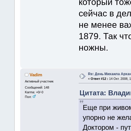
который тож
сейчас в де
не менее ва
1879. Так ч
ножны.
Re: День Михаила Арха
Vadim
«
Ответ #12 :
14 Окт. 2008, 1
Активный участник
Сообщений: 148
Цитата: Владим
Karma: +0/-0
Пол:
Еще при живом 
упорно не жел
Доктором - пу