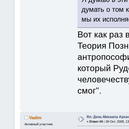
думать о том 
мы их исполня
Вот как раз 
Теория Позн
антропософи
который Ру
человечеству
смог".
Re: День Михаила Арха
Vadim
«
Ответ #4 :
09 Окт. 2008, 13
Активный участник