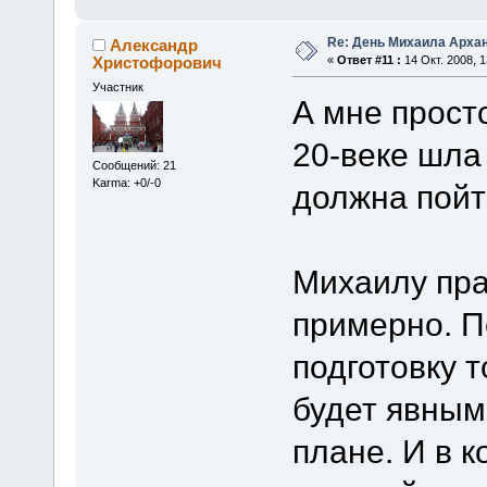
Re: День Михаила Арха
Александр
Христофорович
«
Ответ #11 :
14 Окт. 2008, 1
Участник
А мне прост
20-веке шла
Сообщений: 21
Karma: +0/-0
должна пойт
Михаилу пра
примерно. П
подготовку 
будет явным
плане. И в 