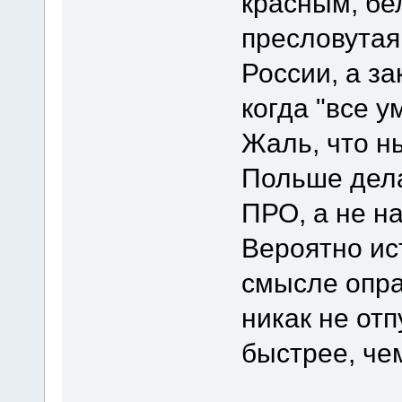
красным, бе
пресловута
России, а за
когда "все у
Жаль, что н
Польше дела
ПРО, а не н
Вероятно ист
смысле опра
никак не от
быстрее, че