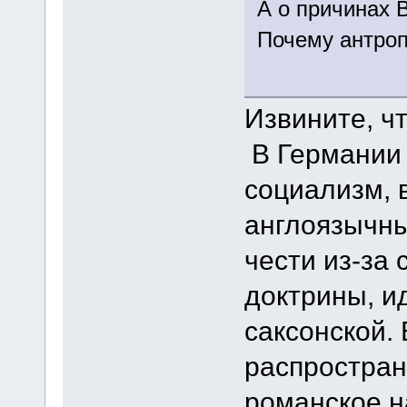
А о причинах 
Почему антроп
Извините, ч
В Германии
социализм, 
англоязычны
чести из-за
доктрины, ид
саксонской.
распростран
романское н