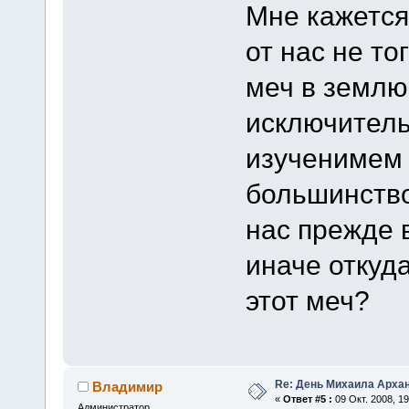
Мне кажется
от нас не то
меч в землю
исключител
изученимем 
большинство 
нас прежде в
иначе откуд
этот меч?
Re: День Михаила Арха
Владимир
«
Ответ #5 :
09 Окт. 2008, 19
Администратор