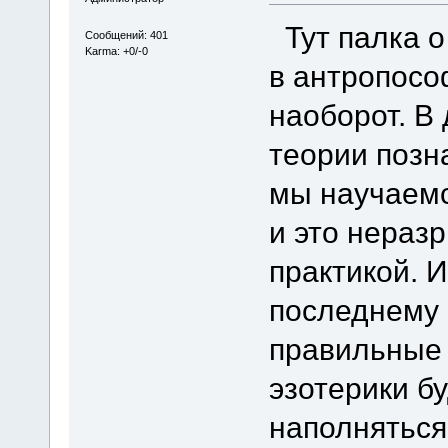
Тут палка о 
Сообщений: 401
Karma: +0/-0
в антропосо
наоборот. В
теории позн
мы научаем
и это нераз
практикой. 
последнему
правильные 
эзотерики б
наполняться