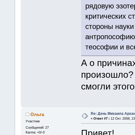
рядовую эзоте
критических с
стороны науки
антропософию,
теософии и все
А о причина
произошло?
смогли этог
Re: День Михаила Арха
Ольга
«
Ответ #7 :
12 Окт. 2008, 13
Участник
Сообщений: 27
Привет!
Karma: +0/-0