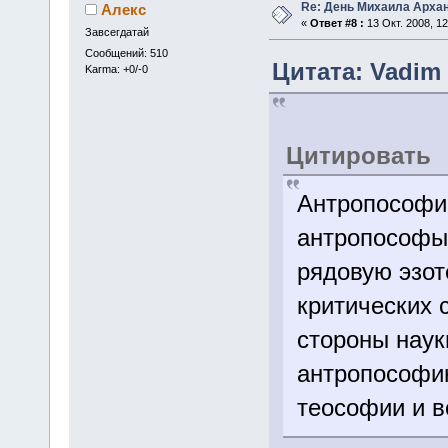
Re: День Михаила Арха
Алекс
«
Ответ #8 :
13 Окт. 2008, 12
Завсегдатай
Сообщений: 510
Цитата: Vadim о
Karma: +0/-0
Цитировать
Антропософию
антропософы,
рядовую эзот
критических 
стороны наук
антропософию
теософии и вс