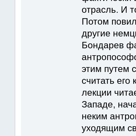
отрасль. И 
Потом пови
другие немцы
Бондарев фа
антропософ
этим путем 
считать его к
лекции чита
Западе, нач
неким антр
уходящим св