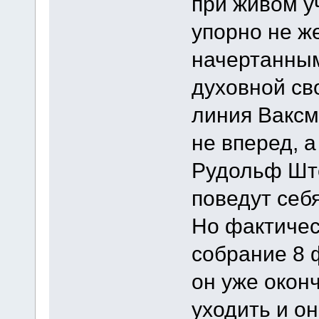
при живом уч
упорно не ж
начертанным
духовной св
линия Ваксм
не вперед, 
Рудольф Ште
поведут себ
Но фактичес
собрание 8 
он уже окон
уходить и о