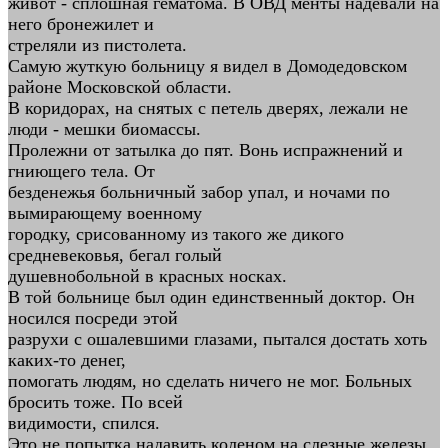
живот - сплошная гематома. В ОВД менты надевали на
него бронежилет и
стреляли из пистолета.
Самую жуткую больницу я видел в Домодедовском
районе Московской области.
В коридорах, на снятых с петель дверях, лежали не
люди - мешки биомассы.
Пролежни от затылка до пят. Вонь испражнений и
гниющего тела. От
безденежья больничный забор упал, и ночами по
вымирающему военному
городку, срисованному из такого же дикого
средневековья, бегал голый
душевнобольной в красных носках.
В той больнице был один единственный доктор. Он
носился посреди этой
разрухи с ошалевшими глазами, пытался достать хоть
каких-то денег,
помогать людям, но сделать ничего не мог. Больных
бросить тоже. По всей
видимости, спился.
Это не попытка надавить коленом на слезные железы.