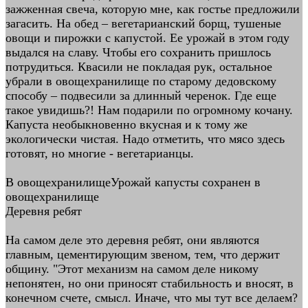
зажженная свеча, которую мне, как гостье предложили
загасить. На обед – вегетарианский борщ, тушеные
овощи и пирожки с капустой. Ее урожай в этом году
выдался на славу. Чтобы его сохранить пришлось
потрудиться. Квасили не покладая рук, остальное
убрали в овощехранилище по старому дедовскому
способу – подвесили за длинный черенок. Где еще
такое увидишь?! Нам подарили по огромному кочану.
Капуста необыкновенно вкусная и к тому же
экологически чистая. Надо отметить, что мясо здесь
готовят, но многие - вегетарианцы.
В овощехранилищеУрожай капусты сохранен в
овощехранилище
Деревня ребят
На самом деле это деревня ребят, они являются
главным, цементирующим звеном, тем, что держит
общину. "Этот механизм на самом деле никому
непонятен, но они приносят стабильность и вносят, в
конечном счете, смысл. Иначе, что мы тут все делаем?