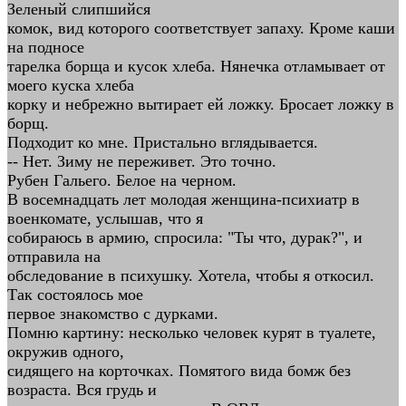
Зеленый слипшийся
комок, вид которого соответствует запаху. Кроме каши
на подносе
тарелка борща и кусок хлеба. Нянечка отламывает от
моего куска хлеба
корку и небрежно вытирает ей ложку. Бросает ложку в
борщ.
Подходит ко мне. Пристально вглядывается.
-- Нет. Зиму не переживет. Это точно.
Рубен Гальего. Белое на черном.
В восемнадцать лет молодая женщина-психиатр в
военкомате, услышав, что я
собираюсь в армию, спросила: "Ты что, дурак?", и
отправила на
обследование в психушку. Хотела, чтобы я откосил.
Так состоялось мое
первое знакомство с дурками.
Помню картину: несколько человек курят в туалете,
окружив одного,
сидящего на корточках. Помятого вида бомж без
возраста. Вся грудь и