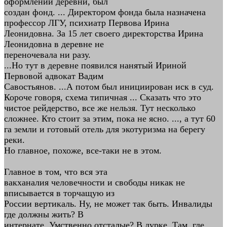
оформлении деревни, был
создан фонд. ... Директором фонда была назначена
профессор ЛГУ, психиатр Первова Ирина
Леонидовна. За 15 лет своего директорства Ирина
Леонидовна в деревне не
переночевала ни разу.
...Но тут в деревне появился нанятый Ириной
Первовой адвокат Вадим
Савостьянов. ...А потом был инициирован иск в суд.
Короче говоря, схема типичная ... Сказать что это
чистое рейдерство, все же нельзя. Тут несколько
сложнее. Кто стоит за этим, пока не ясно. ..., а тут 60
га земли и готовый отель для экотуризма на берегу
реки.
Но главное, похоже, все-таки не в этом.
Главное в том, что вся эта
вакханалия человечности и свободы никак не
вписывается в торчащую из
России вертикаль. Ну, не может так быть. Инвалиды
где должны жить? В
интернате. Умственно отсталые? В дурке. Там, где