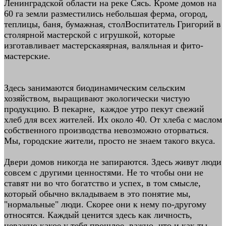
Ленинградской области на реке Сясь. Кроме домов на
60 га земли разместились небольшая ферма, огород,
теплицы, баня, бумажная, столВоспитатель Григорий в
столярной мастерской с игрушкой, которые
изготавливает мастерскаяярная, валяльная и фито-
мастерские.
Здесь занимаются биодинамическим сельским
хозяйством, выращивают экологически чистую
продукцию. В пекарне, каждое утро пекут свежий
хлеб для всех жителей. Их около 40. От хлеба с маслом
собственного производства невозможно оторваться.
Мы, городские жители, просто не знаем такого вкуса.
Двери домов никогда не запираются. Здесь живут люди
совсем с другими ценностями. Не то чтобы они не
ставят ни во что богатство и успех, в том смысле,
который обычно вкладываем в это понятие мы,
"нормальные" люди. Скорее они к нему по-другому
относятся. Каждый ценится здесь как личность,
неважно какое у тебя прошлое, важно, что и как ты