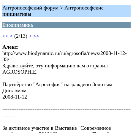
Антропософский форум > Антропософские
инициативы
Биодинамика
<<
<
(2/13)
>
>>
Алекс
:
http://www.biodynamic.ru/ru/agrosofia/news/2008-11-12-
83/
Здравствуйте, эту информацию вам отправил
AGROSOPHIE.
Партнёрство "Агрософия" награждено Золотым
Дипломом
2008-11-12
------------------------------------------------------------------------
--------
За активное участие в Выставке "Современное