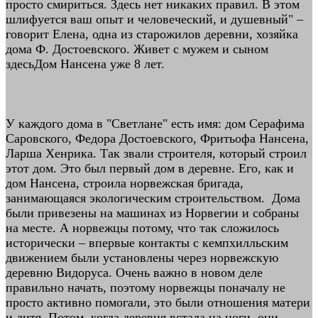
просто смириться. Здесь нет никаких правил. В этом
шлифуется ваш опыт и человеческий, и душевный" –
говорит Елена, одна из старожилов деревни, хозяйка
дома Ф. Достоевского. Живет с мужем и сыном
здесьДом Нансена уже 8 лет.
У каждого дома в "Светлане" есть имя: дом Серафима
Саровского, Федора Достоевского, Фритьофа Нансена,
Ларша Хенрика. Так звали строителя, который строил
этот дом. Это был первый дом в деревне. Его, как и
дом Нансена, строила норвежская бригада,
занимающаяся экологическим строительством. Дома
были привезены на машинах из Норвегии и собраны
на месте. А норвежцы потому, что так сложилось
исторически – впервые контакты с кемпхилльским
движением были установлены через норвежскую
деревню Видоруса. Очень важно в новом деле
правильно начать, поэтому норвежцы поначалу не
просто активно помогали, это были отношения матери
и дитя. Потом, когда деревня встала на ноги, они