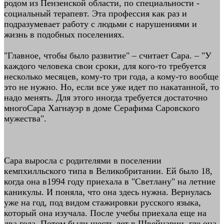
родом из Пензенской области, по специальности -
социальный терапевт. Эта профессия как раз и
подразумевает работу с людьми с нарушениями и
жизнь в подобных поселениях.
"Главное, чтобы было развитие" – считает Сара. – "У
каждого человека свои сроки, для кого-то требуется
несколько месяцев, кому-то три года, а кому-то вообще
это не нужно. Но, если все уже идет по накатанной, то
надо менять. Для этого иногда требуется достаточно
многоСара Хагнауэр в доме Серафима Саровского
мужества".
Сара выросла с родителями в поселении
кемпхилльского типа в Великобритании. Ей было 18,
когда она в1994 году приехала в "Светлану" на летние
каникулы. И поняла, что она здесь нужна. Вернулась
уже на год, под видом стажировки русского языка,
который она изучала. После учебы приехала еще на
два года. Потом были шесть лет в Швейцарии, где она