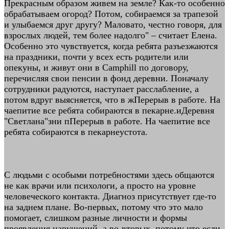
Прекрасным образом живем на земле? Как-то особенно
обрабатываем огород? Потом, собираемся за трапезой
и улыбаемся друг другу? Маловато, честно говоря, для
взрослых людей, тем более надолго" – считает Елена.
Особенно это чувствуется, когда ребята разъезжаются
на праздники, почти у всех есть родители или
опекуны, и живут они в Camphill по договору,
перечисляя свои пенсии в фонд деревни. Поначалу
сотрудники радуются, наступает расслабление, а
потом вдруг выясняется, что в жПерерыв в работе. На
чаепитие все ребята собираются в пекарне.иДеревня
"Светлана"зни пПерерыв в работе. На чаепитие все
ребята собираются в пекарнеустота.
С людьми с особыми потребностями здесь общаются
не как врачи или психологи, а просто на уровне
человеческого контакта. Диагноз присутствует где-то
на заднем плане. Во-первых, потому что это мало
помогает, слишком разные личности и формы
проявления нарушений, а во-вторых, потому что если