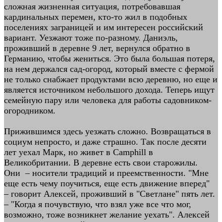
сложная жизненная ситуация, потребовавшая
кардинальных перемен, кто-то жил в подобных
поселениях заграницей и им интересен российский
вариант. Уезжают тоже по-разному. Даниэль,
проживший в деревне 9 лет, вернулся обратно в
Германию, чтобы жениться. Это была большая потеря,
на нем держался сад-огород, который вместе с фермой
не только снабжает продуктами всю деревню, но еще и
является источником небольшого дохода. Теперь ищут
семейную пару или человека для работы садовником-
огородником.
Прижившимся здесь уезжать сложно. Возвращаться в
социум непросто, и даже страшно. Так после десяти
лет уехал Марк, но живет в Camphill в
Великобритании. В деревне есть свои старожилы.
Они – носители традиций и преемственности. "Мне
еще есть чему поучиться, еще есть движение вперед"
– говорит Алексей, проживший в "Светлане" пять лет.
– "Когда я почувствую, что взял уже все что мог,
возможно, тоже возникнет желание уехать". Алексей