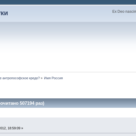
уки
Ex Deo nascimu
е антропософское кредо?
»
Имя Россия
очитано 507194 раз)
012, 18:59:09 »