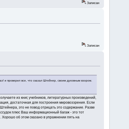
Записан
Записан
з! и проверил все, что сказал Штейнер, своим духовным взором.
лучаете из книг, учебников, литературных произведений,
мация, достаточная для построения мировоззрения. Если
.Штейнера, это не повод отрицать это содержание. Разве
рассудок плюс Ваш информационный багаж - это тот
 Хорошо об этом сказано в упражнении пять на