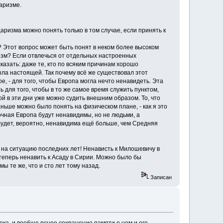
царизме.
царизма можно понять только в том случае, если принять к
 Этот вопрос может быть понят в неком более высоком
изм? Если отвлечься от отдельных настроенных
казать: даже те, кто по всяким причинам хорошо
была настоящей. Так почему всё же существовал этот
, - для того, чтобы Европа могла нечто ненавидеть. Эта
 для того, чтобы в то же самое время служить пунктом,
й в эти дни уже можно судить внешним образом. То, что
аньше можно было понять на физическом плане, - как я это
очная Европа будут ненавидимы, но не людьми, а
будет, вероятно, ненавидима ещё больше, чем Средняя
же на ситуацию последних лет! Ненависть к Милошевичу в
 теперь ненавить к Асаду в Сирии. Можно было бы
ы те же, что и сто лет тому назад.
Записан
ка, и вообще ясное сохранение памяти о нем и его