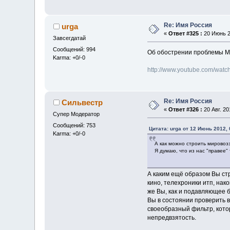
Re: Имя Россия
urga
«
Ответ #325 :
20 Июнь 2
Завсегдатай
Сообщений: 994
Об обострении проблемы М
Karma: +0/-0
http://www.youtube.com/wat
Re: Имя Россия
Сильвестр
«
Ответ #326 :
20 Авг. 20
Супер Модератор
Сообщений: 753
Цитата: urga от 12 Июнь 2012, 
Karma: +0/-0
А как можно строить мировоз
Я думаю, что из нас "правее" 
А каким ещё образом Вы ст
кино, телехроники итп, на
же Вы, как и подавляющее б
Вы в состоянии проверить в
своеобразный фильтр, кото
непредвзятость.