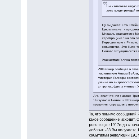
Вы излагаете какую-т
хоть предупреждайте
Ну вы даете! Это Штей
Циклы планет я придума
Михаэль сражается с Ма
серебро (имел на это э
Иерусалимом и Римом, п
священства. Это было те
Сейчас ситуация схожая
Уважаемая Галина повто
Р.Штейнер сообщал о своё
поклонником Алисы Бейли,
Мистерия Голгофы состояла
учение на антропософском 
антропософия, а учение г.У
Ага, опыт чтения в акаше Тр
Я изучаю и Бейли, и Штейнер
позволяет определить неточн
То, что помимо сообщений Р
какое сообщение исходит. О
революцию 1917года с начал
добавить 38 Вы получаете 
событиями революции 1917