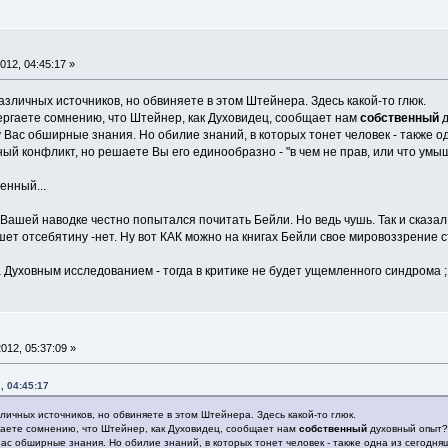
12, 04:45:17 »
азличных источников, но обвиняете в этом Штейнера. Здесь какой-то глюк.
ргаете сомнению, что Штейнер, как Духовидец, сообщает нам
собственный
д
у Вас обширные знания. Но обилие знаний, в которых тонет человек - также 
ый конфликт, но решаете Вы его единообразно - "в чем не прав, или что умы
енный...
 Вашей наводке честно попытался почитать Бейли. Но ведь чушь. Так и сказал.
ишет отсебятину -нет. Ну вот КАК можно на книгах Бейли свое мировоззрение 
 Духовным исследованием - тогда в критике не будет ущемленного синдрома ; 
012, 05:37:09 »
, 04:45:17
личных источников, но обвиняете в этом Штейнера. Здесь какой-то глюк.
аете сомнению, что Штейнер, как Духовидец, сообщает нам
собственный
духовный опыт?
 Вас обширные знания. Но обилие знаний, в которых тонет человек - также одна из сегодн