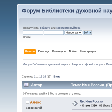
Форум Библиотеки духовной на
Пожалуйста,
войдите
или
зарегистрируйтесь
.
Войти
Начало
Помощь
Календарь
Войти
Регистрация
Форум Библиотеки духовной науки
»
Антропософский форум
»
Ваш
Страниц:
1
...
15
16
[
17
]
Вниз
Автор
Тема: Имя Россия (Пр
0 Пользователей и 1 Гость смотрят эту тему.
Re: Имя Россия
Алекс
«
Ответ #320 :
08 Июнь 2
Завсегдатай