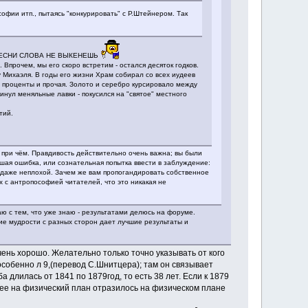
офии итп., пытаясь "конкурировать" с Р.Штейнером. Так
 ИЗ ПЕСНИ СЛОВА НЕ ВЫКЕНЕШЬ
Впрочем, мы его скоро встретим - остался десяток годков.
 Михаэля. В годы его жизни Храм собирал со всех иудеев
од проценты и прочая. Золото и серебро курсировало между
ул меняльные лавки - покусился на "святое" местного
тий.
при чём. Правдивость действительно очень важна; вы были
ая ошибка, или сознательная попытка ввести в заблуждение:
ь даже неплохой. Зачем же вам пропогандировать собственное
х с антропософией читателей, что это никакая не
ю с тем, что уже знаю - результатами делюсь на форуме.
ие мудрости с разных сторон дает лучшие результаты и
чень хорошо. Желательно только точно указывать от кого
особенно л 9,(перевод С.Шнитцера); там он связывает
длилась от 1841 по 1879год, то есть 38 лет. Если к 1879
шее на физический план отразилось на физическом плане