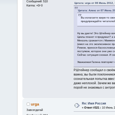
Сообщений: 510
Цитата: urga от 08 Июнь 2012, 
Karma: +0/-0
Цитата: Алекс от 07 Июнь 20
Вы излагаете какую-то сво
предупреждайте читателей
Ну вы даете! Это Штейнер в
Циклы планет я придумал? а м
Михаэль сражается с Маммоно
(имел на это эксклюзивное пр
Римом, принося баснословные
поступком, которое они уже с
Сейчас ситуация схожая. И ск
Уважаемая Галина повторяет 
Р.Штейнер сообщал о своём
важна; вы были поклоннико
сознательная попытка ввест
даже неплохой. Зачем же ва
порой не знакомых с антроп
Re: Имя Россия
urga
«
Ответ #321 :
10 Июнь 2
Завсегдатай