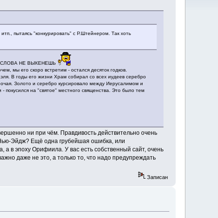
тп., пытаясь "конкурировать" с Р.Штейнером. Так хоть
ЕСНИ СЛОВА НЕ ВЫКЕНЕШЬ
м, мы его скоро встретим - остался десяток годков.
эля. В годы его жизни Храм собирал со всех иудеев серебро
 прочая. Золото и серебро курсировало между Иерусалимом и
 покусился на "святое" местного священства. Это было тем
ершенно ни при чём. Правдивость действительно очень
 Нью-Эйдж? Ещё одна грубейшая ошибка, или
 а в эпоху Орифиила. У вас есть собственный сайт, очень
жно даже не это, а только то, что надо предупреждать
Записан