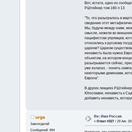
Вот, кстати, одно из сообщ
Р.Штейнер том 180 л 13
"То, что разыгралось в мар
сведению этот метафизичес
Мы, будучи между нами, мо
смысле, нежели во внешнем
пацифистски упрямцев, кото
относились к русскому госуд
царизм? Царизм существовал
ненависть была нужна Европ
объектом, на котором конце
разыгрывается сейчас, прео
уже излагал, - понять симп
некоторыми демонами, кото
Европа".
В других лекциях Р.Штейнер
Югославии, ненависть к Сад
добавить ненависть, котору
Re: Имя Россия
urga
«
Ответ #327 :
29 Авг. 20
Завсегдатай
Сообщений: 994
Написать эту заметку меня