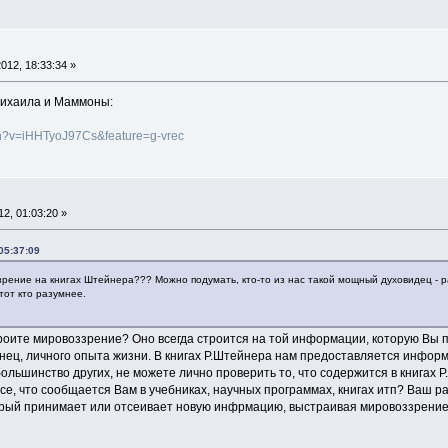
012, 18:33:34 »
ихаила и Маммоны:
ch?v=iHHTyoJ97Cs&feature=g-vrec
12, 01:03:20 »
05:37:09
зрение на книгах Штейнера??? Можно подумать, кто-то из нас такой мощный духовидец - ра
тот кто разумнее.
роите мировоззрение? Оно всегда строится на той информации, которую Вы по
конец, личного опыта жизни. В книгах Р.Штейнера нам предоставляется инфор
ольшинство других, не можете лично проверить то, что содержится в книгах Р
се, что сообщается Вам в учебниках, научных программах, книгах итп? Ваш 
рый принимает или отсеивает новую инфрмацию, выстраивая мировоззрение.