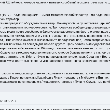
ений Р.Штейнера, которое касается нынешних событий в стране; речь идет о 
те (1917), - падение царизма, - имеет метафизический характер. Это падение 
кий характер.
жем непредвзято обсуждать такие вещи. Почему вообще существовал царизм?
 тривиальном историческом смысле. Так почему же вообще существовал цар
рые видят нечто серьёзное в балагурстве царского манифеста о мире, надо с
арству, не любили царизм! А у тех, кто любил его, эта любовь, наверняка не 
, - мне сейчас хочется высказать нечто парадоксальное, нечто экстремальное
е как пристяжная лошадь для чего-то другого. Царь должен был существовать
нтрировалась бы ненависть. Ибо подготавливалась волна ненависти, о которо
бразуется в мощное чувство ненависти, которое больше не понять так, как р
атию и антипатию. Ибо тут будут ненавидеть не только люди. Средняя и Вост
рые будут обитать в людях. И уже наступает время, когда Восточная Европа 
 говорит о том, как искусственно раздувается такая ненависть. Как это похо
даму в Ираке, ненависть к Кадаффи в Ливии, ненависть к Мубареку в Египте,
ю разжигают по отношению к Лукашенко и, наконец к Путину. Оккультные приём
12, 08:27:29 »
 побуждает одно сновидение. Обычно в моих сновидениях ясная фигура челове