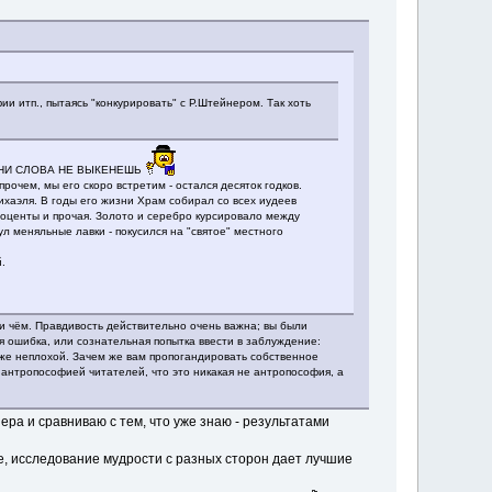
и итп., пытаясь "конкурировать" с Р.Штейнером. Так хоть
 ПЕСНИ СЛОВА НЕ ВЫКЕНЕШЬ
очем, мы его скоро встретим - остался десяток годков.
ихаэля. В годы его жизни Храм собирал со всех иудеев
проценты и прочая. Золото и серебро курсировало между
 меняльные лавки - покусился на "святое" местного
.
 чём. Правдивость действительно очень важна; вы были
 ошибка, или сознательная попытка ввести в заблуждение:
аже неплохой. Зачем же вам пропогандировать собственное
 антропософией читателей, что это никакая не антропософия, а
ера и сравниваю с тем, что уже знаю - результатами
е, исследование мудрости с разных сторон дает лучшие