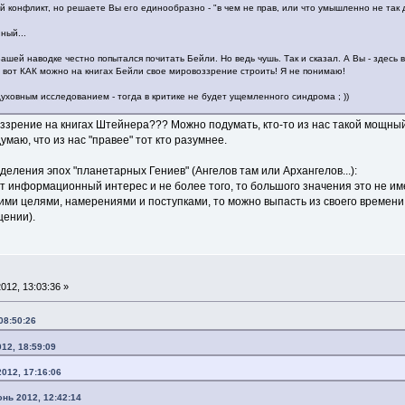
 конфликт, но решаете Вы его единообразно - "в чем не прав, или что умышленно не так
ный...
Вашей наводке честно попытался почитать Бейли. Но ведь чушь. Так и сказал. А Вы - здесь 
у вот КАК можно на книгах Бейли свое мировоззрение строить! Я не понимаю!
уховным исследованием - тогда в критике не будет ущемленного синдрома ; ))
ззрение на книгах Штейнера??? Можно подумать, кто-то из нас такой мощный 
умаю, что из нас "правее" тот кто разумнее.
еления эпох "планетарных Гениев" (Ангелов там или Архангелов...):
т информационный интерес и не более того, то большого значения это не имее
ми целями, намерениями и поступками, то можно выпасть из своего времени, 
щении).
012, 13:03:36 »
08:50:26
12, 18:59:09
2012, 17:16:06
юнь 2012, 12:42:14