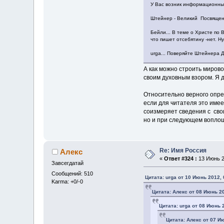
У Вас возник информационный
Штейнер - Великий Посвящен
Бейли... В теме о Христе по 
что пишет отсебятину -нет. Н
urga... Поверяйте Штейнера Д
А как можно строить мирово
своим духовным взором. Я д
Относительно верного опред
если для читателя это имее
соизмеряет сведения с свои
но и при следующем вопло
Re: Имя Россия
Алекс
«
Ответ #324 :
13 Июнь 2
Завсегдатай
Сообщений: 510
Цитата: urga от 10 Июнь 2012, 
Karma: +0/-0
Цитата: Алекс от 08 Июнь 20
Цитата: urga от 08 Июнь 
Цитата: Алекс от 07 И