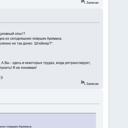
Записан
уховный опыт?
одна из сегодняшних ловушек Аримана.
шленно не так донес Штейнер?".
 А Вы - здесь в некоторых трудах, когда ретранслирует,
строить! Я не понимаю!
))
Записан
яшних ловушек Аримана.