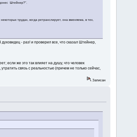
 донес Штейнер?".
в некоторых трудах, когда ретранслирует, она вменяема, в тех,
духовидец - раз! и проверил все, что сказал Штейнер,
т; если же это так влияет на душу, что человек
утратить связь с реальностью (причем не только сейчас,
Записан