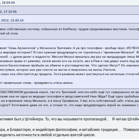
, 18:59:09
2, 17:16:06
 2012, 12:42:14
свою собственную систему, собранную из Каббалы, трудов средневековых мистиков, теософи
лей об этом.
 взял "Семь Архангелов" у Иоганнеса Тритемия. А уж про теософию - вообще перл. ИЗ
а мировую историю? Я счел нужным предупредить не торопиться с "временем Михаэля". Впр
ной - с духом денег и жадности. Миссия Иисуса пришлась как раз на предыдущую эпоху М
люзивное право от римлян), затем менял его на золото, вез в Рим и там давал знати под 
нося баснословные прибыли на обмене и ростовщичестве. Что сделал Иисус? Он опрокинул
поступком, которое они уже снести не могли и покусились на жизнь Учителя.
 скоро она обострится до предела. Хотя развязка может растянуться на несколько столетий
т правильные слова - правдивость очень важна.
ОБСТВЕННОМ духовном опыте, так что Тритемий, или кто-либо ещё тут совершенно ни при
разве она не одна из ведущих теософов и представителей Нью-Эйдж? Ещё одна грубейшая
 не в прежнюю эпоху Михаила, а в эпоху Орифиила. У вас есть собственный сайт, очень д
урсе? Хотя важно даже не это, а только то, что надо предупреждать порой не знакомых с
ритемия был у Штейнера. То, что вы называете пропагандой... Я читаю Штейн
ера, и Блаватскую, и индийскую философию, и китайские традиции... Поверьт
ределить неточности в любой отдельно взятой школе.