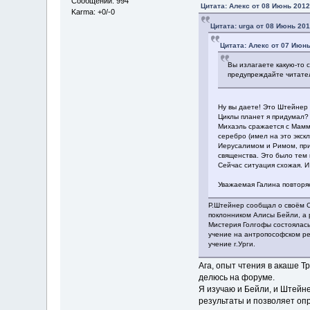
Сообщений: 994
Цитата: Алекс от 08 Июнь 2012
Karma: +0/-0
Цитата: urga от 08 Июнь 201
Цитата: Алекс от 07 Июнь
Вы излагаете какую-то 
предупреждайте читате
Ну вы даете! Это Штейнер
Циклы планет я придумал? 
Михаэль сражается с Маммо
серебро (имел на это экск
Иерусалимом и Римом, при
священства. Это было тем 
Сейчас ситуация схожая. И
Уважаемая Галина повторяе
Р.Штейнер сообщал о своём С
поклонником Алисы Бейли, а 
Мистерия Голгофы состоялась
учение на антропософском рес
учение г.Урги.
Ага, опыт чтения в акаше Т
делюсь на форуме.
Я изучаю и Бейли, и Штейн
результаты и позволяет оп