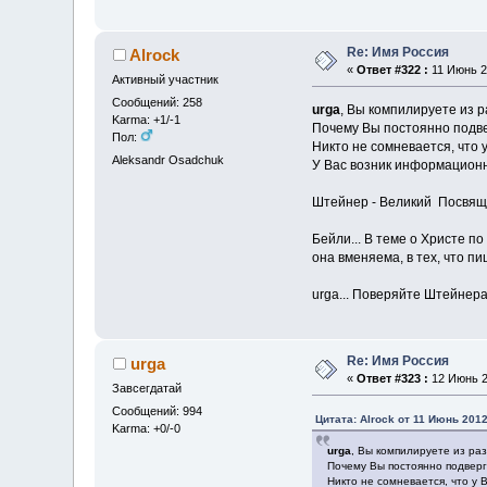
Re: Имя Россия
Alrock
«
Ответ #322 :
11 Июнь 20
Активный участник
Сообщений: 258
urga
, Вы компилируете из р
Karma: +1/-1
Почему Вы постоянно подве
Пол:
Никто не сомневается, что 
Aleksandr Osadchuk
У Вас возник информационн
Штейнер - Великий Посвящ
Бейли... В теме о Христе по
она вменяема, в тех, что п
urga... Поверяйте Штейнера
Re: Имя Россия
urga
«
Ответ #323 :
12 Июнь 2
Завсегдатай
Сообщений: 994
Цитата: Alrock от 11 Июнь 2012
Karma: +0/-0
urga
, Вы компилируете из раз
Почему Вы постоянно подверг
Никто не сомневается, что у