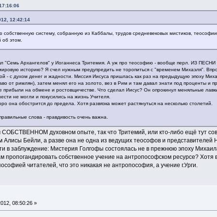
17:16:06
12, 12:42:14
ю собственную систему, собранную из Каббалы, трудов средневековых мистиков, теософии и
 об этом.
зял "Семь Архангелов" у Иоганнеса Тритемия. А уж про теософию - вообще перл. ИЗ П
ировую историю? Я счел нужным предупредить не торопиться с "временем Михаэля". Впроче
й - с духом денег и жадности. Миссия Иисуса пришлась как раз на предыдущую эпоху Миха
аво от римлян), затем менял его на золото, вез в Рим и там давал знати под проценты и
 прибыли на обмене и ростовщичестве. Что сделал Иисус? Он опрокинул меняльные лавки -
нести не могли и покусились на жизнь Учителя.
оро она обострится до предела. Хотя развязка может растянуться на несколько столетий.
правильные слова - правдивость очень важна.
 СОБСТВЕННОМ духовном опыте, так что Тритемий, или кто-либо ещё тут сов
м Алисы Бейли, а разве она не одна из ведущих теософов и представителей
и в заблуждение: Мистерия Голгофы состоялась не в прежнюю эпоху Михаила,
м пропогандировать собственное учение на антропософском ресурсе? Хотя ва
ософией читателей, что это никакая не антропософия, а учение г.Урги.
012, 08:50:26 »