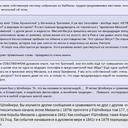
о свою собственную систему, собранную из Каббалы, трудов средневековых мистиков, теос
 читателей об этом.
нер взял "Семь Архангелов" у Иоганнеса Тритемия. А уж про теософию - вообще перл.
л? а мировую историю? Я счел нужным предупредить не торопиться с "временем Михаэля". 
ммоной - с духом денег и жадности. Миссия Иисуса пришлась как раз на предыдущую эпоху
ксклюзивное право от римлян), затем менял его на золото, вез в Рим и там давал знати п
ринося баснословные прибыли на обмене и ростовщичестве. Что сделал Иисус? Он опрокин
м поступком, которое они уже снести не могли и покусились на жизнь Учителя.
. И скоро она обострится до предела. Хотя развязка может растянуться на несколько столе
ряет правильные слова - правдивость очень важна.
м СОБСТВЕННОМ духовном опыте, так что Тритемий, или кто-либо ещё тут совершенно ни 
 а разве она не одна из ведущих теософов и представителей Нью-Эйдж? Ещё одна грубейш
сь не в прежнюю эпоху Михаила, а в эпоху Орифиила. У вас есть собственный сайт, очен
ресурсе? Хотя важно даже не это, а только то, что надо предупреждать порой не знакомы
рги.
итемия был у Штейнера. То, что вы называете пропагандой... Я читаю Штейнера и сравнива
а, и Блаватскую, и индийскую философию, и китайские традиции... Поверьте, исследован
ости в любой отдельно взятой школе.
.Штейнера, Вы изучаете другие сообщения и сравниваете их друг с другом -о
тносительно начала эпохи Михаила с 1879г. прочтите у Р.Штейнера том 177, 
ом борьбы Михаила с драконом в 1841г. Как сообщает Р.Штейнер такая борьба 
1917год. Так события начавшееся в духовном мире в 1841г и в 1879 перешед
г