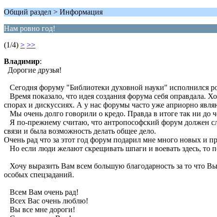
Общий раздел > Информация
Нам ровно год!
(1/4)
>
>>
Владимир
:
Дорогие друзья!
Сегодня форуму "Библиотеки духовной науки" исполнился ро
Время показало, что идея создания форума себя оправдала. Хот
спорах и дискуссиях. А у нас форумы часто уже априорно явля
Мы очень долго говорили о кредо. Правда в итоге так ни до ч
Я по-прежнему считаю, что антропософский форум должен служ
связи и была возможность делать общее дело.
Очень рад что за этот год форум подарил мне много новых и 
Но если люди желают скрещивать шпаги и воевать здесь, то по
Хочу выразить Вам всем большую благодарность за то что Вы с
особых спецзаданий.
Всем Вам очень рад!
Всех Вас очень люблю!
Вы все мне дороги!