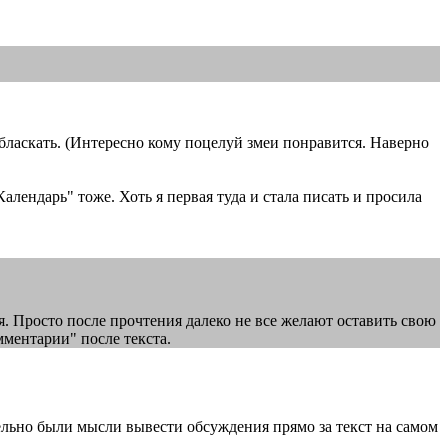
бласкать. (Интересно кому поцелуй змеи понравится. Наверно
ендарь" тоже. Хоть я первая туда и стала писать и просила
я. Просто после прочтения далеко не все желают оставить свою
мментарии" после текста.
ельно были мысли вывести обсуждения прямо за текст на самом