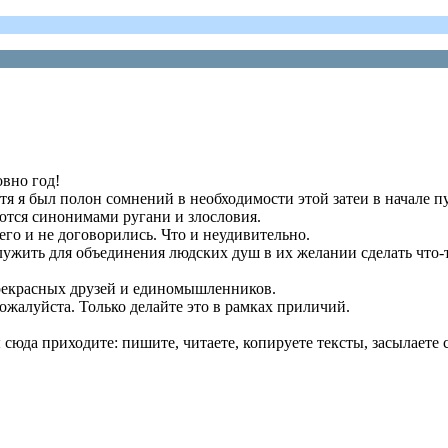
вно год!
я я был полон сомнений в необходимости этой затеи в начале пу
ются синонимами ругани и злословия.
его и не договорились. Что и неудивительно.
ить для объединения людских душ в их желании сделать что-то
прекрасных друзей и единомышленников.
жалуйста. Только делайте это в рамках приличий.
юда приходите: пишите, читаете, копируете тексты, засылаете 