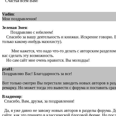
Счастья всем Вам!
Vadim
:
Мои поздравления!
Зеленая Змея
:
Поздравляю с юбилеем!
Спасибо за вашу деятельность и книжки. Искренне говорю. Во
только какому-нибудь мазохисту).
Мне кажется, что надо что-то делать с авторским разделом н
вас сделать эту возможность.
Но сам сайт мне очень нравится. Вы молодцы!
pra81
:
Поздравляю Вас! Благодарность за все!
Вот только смотрю Вы перестали заводить новых авторов в разд
ремарку. Но может тогда это вывести с форума и поставить сра
Владимир
:
Спасибо, Вам, друзья, за поздравления!
Да, я уже давно не завожу новых авторов в разделы форума. 
сайте, как это принято в классической блоговой форме. Но пос