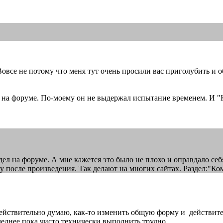
все не потому что меня тут очень просили вас приголубить и о
а форуме. По-моему он не выдержал испытание временем. И "Кал
ел на форуме. А мне кажется это было не плохо и оправдало себ
зу после произведения. Так делают на многих сайтах. Раздел:"Ко
Действительно думаю, как-то изменить общую форму и действит
леднее пока чисто технически выполнить трудно.