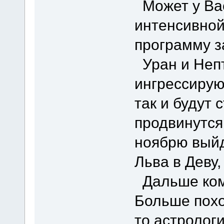
Может у Ва
интенсивной
программу з
Уран и Непт
ингрессируют
так и будут 
продвинутся
ноябрю выйд
Льва в Деву,
Дальше комм
Больше похо
то астрологи