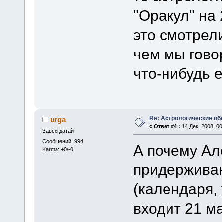
"Оракул" на 
это смотрел
чем мы гово
что-нибудь 
Re: Астрологические об
urga
«
Ответ #4 :
14 Дек. 2008, 00
Завсегдатай
Сообщений: 994
А почему Ал
Karma: +0/-0
придерживаю
(календаря,
входит 21 м