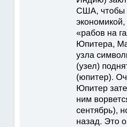
США, чтобы 
экономикой,
«рабов на г
Юпитера, Ма
узла символ
(узел) подня
(юпитер). О
Юпитер зате
ним ворветс
сентябрь), н
назад. Это 