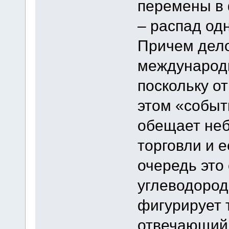
перемены в 
– распад одн
Причем дело
международн
поскольку о
этом «событ
обещает не
торговли и 
очередь это 
углеводородо
фигурирует 
отвечающий 