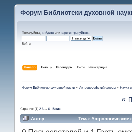
Форум Библиотеки духовной наук
Пожалуйста,
войдите
или
зарегистрируйтесь
.
Войти
Начало
Помощь
Календарь
Войти
Регистрация
Форум Библиотеки духовной науки
»
Антропософский форум
»
Наука и
« 
Страниц: [
1
]
2
3
...
6
Вниз
Автор
Тема: Астрологические 