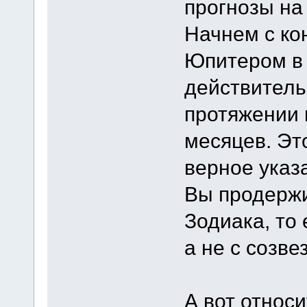
прогнозы на
Начнем с ко
Юпитером в 
действитель
протяжении 
месяцев. Эт
верное указа
Вы продержи
Зодиака, то 
а не с созве
А вот относ