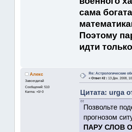
военного ха
сама богата
математика
Поэтому па
идти только
Re: Астрологические об
Алекс
«
Ответ #2 :
13 Дек. 2008, 10
Завсегдатай
Сообщений: 510
Цитата: urga от
Karma: +0/-0
Позвольте под
прогнозом сит
ПАРУ СЛОВ 