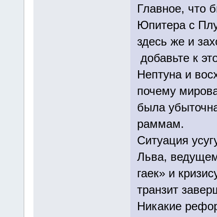
Главное, что б
Юпитера с Плу
здесь же и за
добавьте к эт
Нептуна и вос
почему мирова
была убыточна
раммам.
Ситуация усуг
Льва, ведущем
гаек» и кризис
транзит завер
Никакие рефор