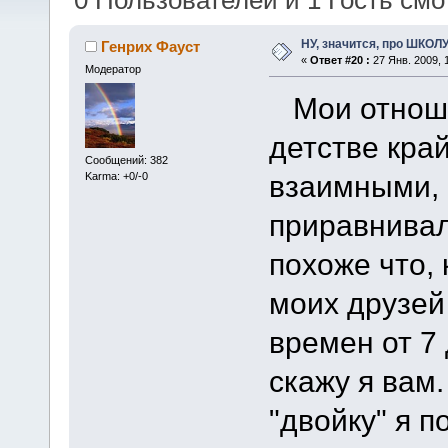
0 Пользователей и 1 Гость смот
НУ, значится, про ШКОЛУ
Генрих Фауст
«
Ответ #20 :
27 Янв. 2009, 
Модератор
Мои отноше
детстве кра
Сообщений: 382
взаимными,
Karma: +0/-0
приравнива
похоже что,
моих друзей
времен от 7 
скажу я вам
"двойку" я п