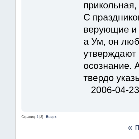
прикольная,
С празднико
верующие и 
а Ум, он лю
утверждают 
осознание. А
твердо указы
2006-04-2
Страниц:
1
[
2
]
Вверх
« 