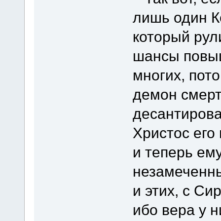
лишь один К
который рули
шансы повыш
многих, пот
демон смерти
десантирова
Христос его
и теперь ем
незамеченны
и этих, с Си
ибо вера у н