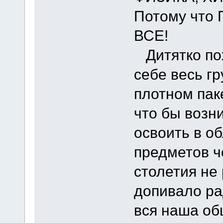
Потому чт
ВСЕ!
Дитятко пох
себе весь гр
плотном пак
что бы возни
освоить в о
предметов ч
столетия не 
допивало ра
вся наша об