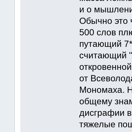
и о мышлени
Обычно это 
500 слов пл
путающий 7*
считающий "
откровенной
от Всеволод
Мономаха. Н
общему знам
дисграфии в 
тяжелые пош