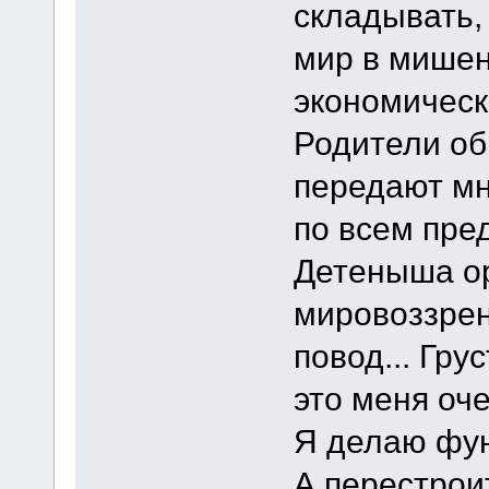
складывать,
мир в мишен
экономическ
Родители об
передают мн
по всем пре
Детеныша ор
мировоззрен
повод... Гру
это меня оч
Я делаю фун
А перестрои