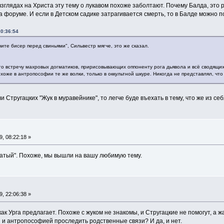
зглядах на Христа эту тему о лукавом похоже заболтают. Почему Балда, это р
 форуме. И если в Детском садике затрагивается смерть, то в Балде можно п
10:36:54
ите бисер перед свиньями", Сильвестр мягче, это же сказал.
что встречу махровых догматиков, пририсовывающих оппоненту рога дьявола и всё сводящих
похоже в антропософии те же волки, только в оккультной шкуре. Никогда не представлял, чт
 Стругацких "Жук в муравейнике", то легче буде въехать в тему, что же из се
, 08:22:18 »
Рогатый". Похоже, мы вышли на вашу любимую тему.
, 22:06:38 »
ак Урга предлагает. Похоже с жуком не знакомы, и Стругацкие не помогут, а ж
и антропософией проследить родственные связи? И да, и нет.