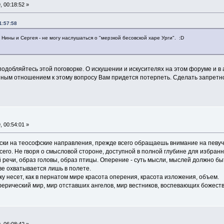
, 00:18:52 »
1:57:58
 Нины и Сергея - не могу наслушаться о "мерзкой бесовской харе Урги". :D
уподобляйтесь этой поговорке. О искушении и искусителях на этом форуме и в
ным отношением к этому вопросу Вам придется потерпеть. Сделать запретно
, 00:54:01 »
ки на теософские направления, прежде всего обращаешь внимание на певучий
сего. Не гворя о смысловой стороне, доступной в полной глубине для избран
 речи, образ головы, образ птицы. Оперение - суть мысли, мыслей должно б
тве охватывается лишь в полете.
 несет, как в пернатом мире красота оперения, красота изложения, объем.
ерический мир, мир отставших ангелов, мир вестников, воспевающих божестве