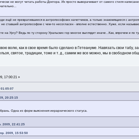
и не могут читать работы Доктора. Их просто выворачивает от самого стиля написания. 
чательно...
ди ещё не превратившиеся в антропософских начетчиков, а только знакомящиеся с антроп
ще не ставший антропософом с чем-то несогласен - вполне естественно. Хуже, если назы
те на Ургу? Ведь по ту сторону Уральских гор многое выглядит иначе...Как, впрочем и по ту
свою волю, как в свое время было сделано в Гетеануме. Навязать свои табу, 
льзя, святое, традиции, тоже и т. д., самим же все можно, мы в свободном об
9, 17:00:21 »
 01:05:07
09, 20:25:15
ь брань. Одна из форм выяснения иерархического статуса.
. 2009, 22:41:25
пр. 2009, 15:53:50