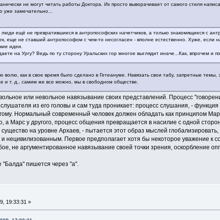
ески не могут читать работы Доктора. Их просто выворачивает от самого стиля написани
о уже замечательно...
 люди ещё не превратившиеся в антропософских начетчиков, а только знакомящиеся с ант
век, еще не ставший антропософом с чем-то несогласен - вполне естественно. Хуже, есл
кие идеи.
даете на Ургу? Ведь по ту сторону Уральских гор многое выглядит иначе...Как, впрочем и по
ою волю, как в свое время было сделано в Гетеануме. Навязать свои табу, запретные темы,
же и т. д., самим же все можно, мы в свободном обществе.
ольное или невольное навязывание своих представлений. Процесс "говорения
лушателя из его головы и сам туда проникает: процесс слушания, - функция
угому. Нормальный современный человек должен обладать как принципом Марс
, а Марс у другого, процесс общения превращается в насилие с одной сторон
 существо на уровне Архаев, - пытается этот образ мыслей глобализировать, 
 нецивилизованным. Первое предполагает хотя бы некоторое уважение к со
бое, не аргументированное навязывание своей точки зрения, оскорбление оп
"Балда" пишется через "а".
9, 19:33:31 »