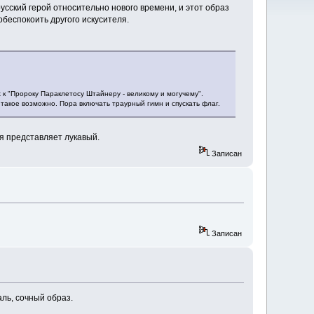
усский герой относительно нового времени, и этот образ
обеспокоить другого искусителя.
 к "Пророку Параклетосу Штайнеру - великому и могучему".
о такое возможно. Пора включать траурный гимн и спускать флаг.
бя представляет лукавый.
Записан
Записан
аль, сочный образ.