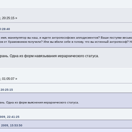
, 20:25:15 »
0:28:40
имя, манипулятор вы наш, и ждете антропософских аплодисментов? Ваши поступки весьма к
ков от Храмовников получили? Или вы вбили себе в голову, что вы истинный антропософ? 
 брань. Одна из форм навязывания иерархического статуса.
, 01:05:07 »
 20:25:15
рань. Одна из форм выяснения иерархического статуса.
009, 22:41:25
 2009, 15:53:50