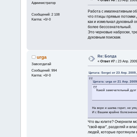
«
Ответ #6 :
23 Апр. 2009
Администратор
Работа с имагинативным обр
Сообщений: 2 108
что птицы прямые потомки 
Karma: +0/-0
как и измельчал духовный 
более бессознательный.
Это черновые наброски, тр
духовным поискам.
Re: Болда
urga
«
Ответ #7 :
23 Апр. 2009
Завсегдатай
Сообщений: 994
Цитата: Sergei от 23 Апр. 2009,
Karma: +0/-0
Цитата: urga от 21 Апр. 2009
Какой замечательный дуэт 
На воре и шапка горит, не уп
И с Вашим крайне болезненны
Что вы юлите? Очернили мо
"свой-враг", разделяй и вл
людей, которые протянули 