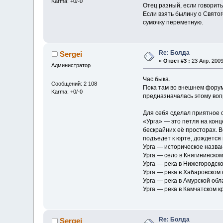
Karma: +0/-0
Отец разный, если говорить
Если взять былину о Святог
сумочку переметную.
Re: Болда
Sergei
«
Ответ #3 :
23 Апр. 2009
Администратор
Час быка.
Сообщений: 2 108
Пока там во внешнем форум
Karma: +0/-0
предназначалась этому воп
Для себя сделал приятное 
«Урга» — это петля на конц
бескрайних её просторах. В
подъедет к юрте, дождется 
Урга — историческое назва
Урга — село в Княгининско
Урга — река в Нижегородск
Урга — река в Хабаровском 
Урга — река в Амурской обл
Урга — река в Камчатском к
Re: Болда
Sergei