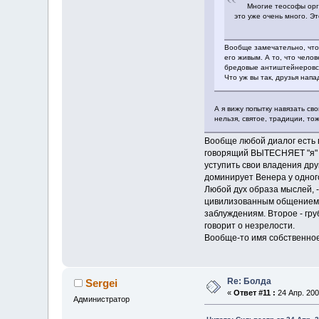
Многие теософы органич
это уже очень много. Эт
Вообще замечательно, что
его живым. А то, что чело
бредовые антиштейнеровс
Что уж вы так, друзья напа
А я вижу попытку навязать св
нельзя, святое, традиции, то
Вообще любой диалог есть в
говорящий ВЫТЕСНЯЕТ "я" с
уступить свои владения др
доминирует Венера у одного
Любой дух образа мыслей, -
цивилизованным общением и
заблуждениям. Второе - гру
говорит о незрелости.
Вообще-то имя собственное 
Re: Болда
Sergei
«
Ответ #11 :
24 Апр. 200
Администратор