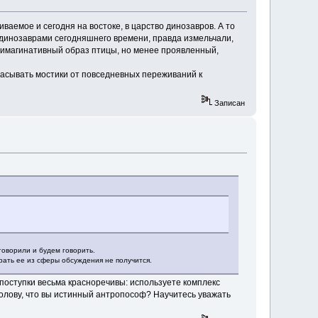
аемое и сегодня на востоке, в царство динозавров. А то
динозаврами сегодняшнего времени, правда измельчали,
и имагинативный образ птицы, но менее проявленный,
асывать мостики от повседневных переживаний к
Записан
говорили и будем говорить.
рать ее из сферы обсуждения не получится.
оступки весьма красноречивы: используете комплекс
 голову, что вы истинный антропософ? Научитесь уважать