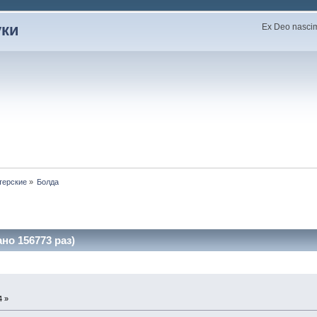
уки
Ex Deo nascimu
терские
»
Болда
но 156773 раз)
4 »