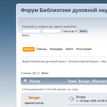
Форум Библиотеки духовной на
Пожалуйста,
войдите
или
зарегистрируйтесь
.
Войти
Начало
Помощь
Календарь
Войти
Регистрация
Форум Библиотеки духовной науки
»
Антропософский форум
»
Мас
Страниц: [
1
]
2
3
Вниз
Автор
Тема: Болда (Прочита
0 Пользователей и 3 Гостей смотрят эту тему.
Болда
Sergei
«
:
20 Март 2009, 03:36:3
Администратор