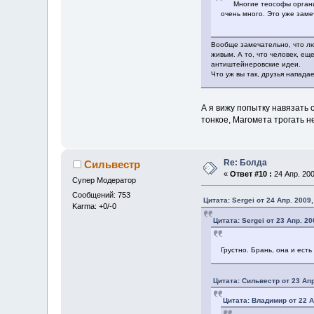
Многие теософы органическ
очень много. Это уже заме
Вообще замечательно, что лю
живым. А то, что человек, е
антиштейнеровские идеи.
Что уж вы так, друзья нападае
А я вижу попытку навязать 
тонкое, Магомета трогать не
Re: Болда
Сильвестр
«
Ответ #10 :
24 Апр. 200
Супер Модератор
Сообщений: 753
Цитата: Sergei от 24 Апр. 2009,
Karma: +0/-0
Цитата: Sergei от 23 Апр. 20
Грустно. Брань, она и ест
Цитата: Сильвестр от 23 Апр
Цитата: Владимир от 22 А