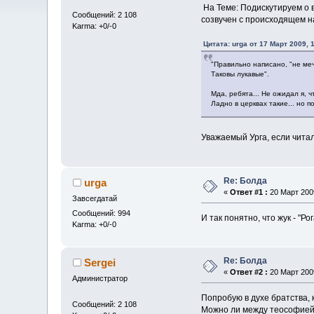
На Теме: Подискутируем о в
Сообщений: 2 108
созвучен с происходящем на
Karma: +0/-0
Цитата: urga от 17 Март 2009, 
"Правильно написано, "не меч
Таковы лукавые".
Мда, ребята... Не ожидал я, 
Ладно в церквах такие... но 
Уважаемый Урга, если читали
Re: Болда
urga
«
Ответ #1 :
20 Март 2009
Завсегдатай
Сообщений: 994
И так понятно, что жук - "
Karma: +0/-0
Re: Болда
Sergei
«
Ответ #2 :
20 Март 2009
Администратор
Попробую в духе братства, к
Сообщений: 2 108
Можно ли между теософией 