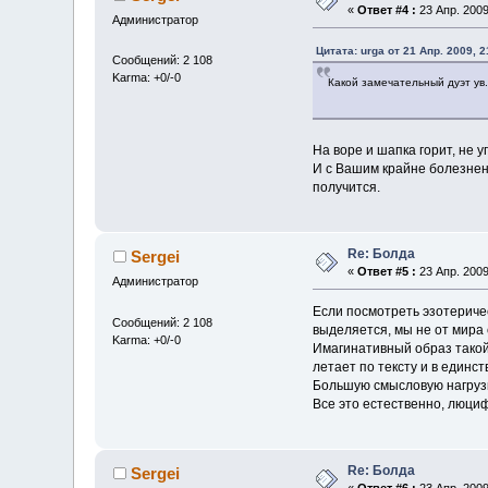
«
Ответ #4 :
23 Апр. 2009
Администратор
Цитата: urga от 21 Апр. 2009, 2
Сообщений: 2 108
Karma: +0/-0
Какой замечательный дуэт ув.
На воре и шапка горит, не 
И с Вашим крайне болезнен
получится.
Re: Болда
Sergei
«
Ответ #5 :
23 Апр. 2009
Администратор
Если посмотреть эзотеричес
Сообщений: 2 108
выделяется, мы не от мира 
Karma: +0/-0
Имагинативный образ такой
летает по тексту и в единс
Большую смысловую нагрузку
Все это естественно, люциф
Re: Болда
Sergei