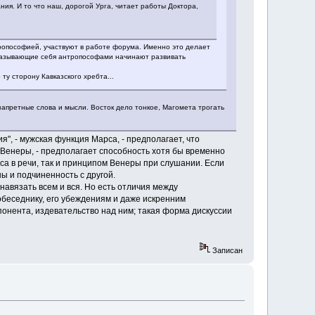
я. И то что наш, дорогой Урга, читает работы Доктора,
ропософией, участвуют в работе форума. Именно это делает
и называющие себя антропософами начинают развивать
 ту сторону Кавказского хребта...
 запретные слова и мысли. Восток дело тонкое, Магомета трогать
", - мужская функция Марса, - предполагает, что
 Венеры, - предполагает способность хотя бы временно
а в речи, так и принципом Венеры при слушании. Если
ы и подчиненность с другой.
навязать всем и вся. Но есть отличия между
беседнику, его убеждениям и даже искренним
понента, издевательство над ним; такая форма дискуссии
Записан