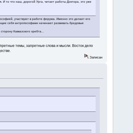
И то что наш, дорогой Урга, читает работы Доктора, это уже
ософией, участвуют в работе форума. Именно это делает его
вающие себя антропософами начинают развивать бредовые
 сторону Кавказского хребта...
запретные темы, запретные слова и мысли. Восток дело
ществе.
Записан