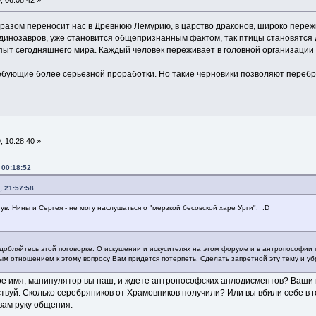
, 06:08:42 »
азом переносит нас в Древнюю Лемурию, в царство драконов, широко пережив
динозавров, уже становится общепризнанным фактом, так птицы становятся 
опыт сегодняшнего мира. Каждый человек переживает в головной организаци
ебующие более серьезной проработки. Но такие черновики позволяют перебр
, 10:28:40 »
 00:18:52
, 21:57:58
ув. Нины и Сергея - не могу наслушаться о "мерзкой бесовской харе Урги". :D
одобляйтесь этой поговорке. О искушении и искусителях на этом форуме и в антропософии 
м отношением к этому вопросу Вам придется потерпеть. Сделать запретной эту тему и уб
е имя, манипулятор вы наш, и ждете антропософских аплодисментов? Ваши п
аствуй. Сколько серебряников от Храмовников получили? Или вы вбили себе в
вам руку общения.