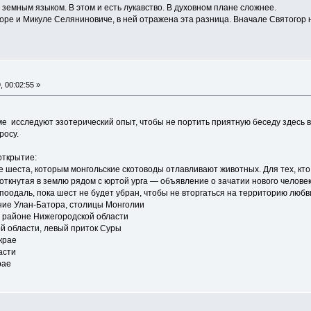
 земным языком. В этом и есть лукавство. В духовном плане сложнее.
оре и Микуле Селяниновиче, в ней отражена эта разница. Вначале Святогор н
, 00:02:55 »
е исследуют эзотерический опыт, чтобы не портить приятную беседу здесь в
росу.
открытие:
е шеста, которым монгольские скотоводы отлавливают животных. Для тех, кто 
откнутая в землю рядом с юртой урга — объявление о зачатии нового человека
поодаль, пока шест не будет убран, чтобы не вторгаться на территорию любв
ние Улан-Батора, столицы Монголии
м районе Нижегородской области
ой области, левый приток Суры
крае
асти
рае