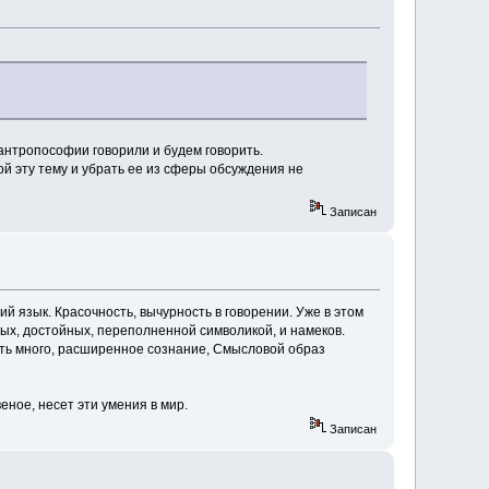
 антропософии говорили и будем говорить.
й эту тему и убрать ее из сферы обсуждения не
Записан
 язык. Красочность, вычурность в говорении. Уже в этом
ных, достойных, переполненной символикой, и намеков.
ыть много, расширенное сознание, Смысловой образ
ное, несет эти умения в мир.
Записан