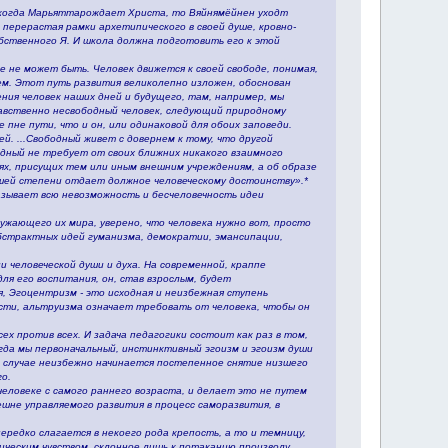
о когда Марьяттарождает Христа, то Вяйнямёйнен уходт
 перерастая рамки архетипического в своей душе, кровно-
бственного Я. И школа должна подготовить его к этой
 не может быть. Человек движется к своей свободе, понимая,
ем. Этот путь развития великолепно изложен, обоснован
ния человек наших дней и будущего, там, например, мы
равственно несвободный человек, следующий природному
пне пути, что и он, или одинаковой для обоих заповеди.
. ...Свободный живет с довернем к тому, что другой
одный не требует от своих ближних никакого взаимного
тях, присущих тем или иным внешним учреждениям, а об образе
ьшей степени отдает должное человеческому достоинству».*
казывает всю невозможность и бесчеловечность идеи
ужающего их мира, уверено, что человека нужно вот, просто
абстрактных идей гуманизма, демократии, эмансипации,
и человеческой души и духа. На современной, краппе
ля его воспитания, он, став взрослым, будет
, Эгоцентризм - это исходная и неизбежная ступень
сти, альтруизма означает требовать от человека, чтобы он
ех против всех. И задача педагогики состоит как раз в том,
гда мы первоначальный, инстинктивный эгоизм и эгоизм души
м случае неизбежно начинается постепенное снятие низшего
о.
еловеке с самого раннего возраста, и делает это не путем
не управляемого развития в процесс саморазвития, в
ередко слагается в некоего рода крепость, а то и темницу,
ическим чувством, склонное лишь к потаканию произволу