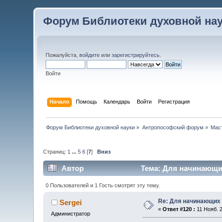
Форум Библиотеки духовной на
Пожалуйста,
войдите
или
зарегистрируйтесь
.
Войти
Начало
Помощь
Календарь
Войти
Регистрация
Форум Библиотеки духовной науки
»
Антропософский форум
»
Мас
Страниц:
1
...
5
6
[
7
]
Вниз
Автор
Тема: Для начинающих
0 Пользователей и 1 Гость смотрят эту тему.
Re: Для начинающих
Sergei
«
Ответ #120 :
11 Нояб. 2
Администратор