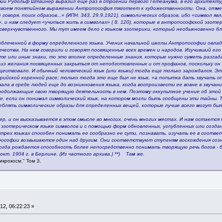
и Рудольф Штайнер выразил еще раз в строении первого Гётеанума, в его архитектур
 своем понятийном выражении Антропософия тяготеет к художественности. Она, отмеч
говоря, поиск образов...» (ИПН. 343, 29.9.1921), символических образов, ибо «символ я
», и нам следует «учиться жить в символах» ( 8. 120), которые в антропософской эзот
верхчувственного. Мы тут имеем дело с языком эзотерики, который необыкновенно бли
облеченной в форму определенного языка. Ученик начальной школы Антропософии овла
чества. На нем говорили и говорят посвященные всех времен и народов. Изучивший его 
те или иные знаки, то это вполне определенные знания, которые нужно суметь разгад
 из желания посвященных закрыться от неподготовленных и от профанов, поскольку он 
ествовало. И обычный человеческий язык (или языки) тогда еще только зарождался. Эт
рийской коренной расе; только тогда это еще был не язык, «а попытка дать звучать о
ла в среде людей еще до возникновения языка, когда воспроизвести ее вовне в звучани
родолжающие свою творящую деятельность в нем. Поэтому оккультное учение об этой 
ае, если он понимал символический язык, на котором могли быть сообщены эти тайны. 
еблять символические образы для определенных вещей, которые лучше всего могут быть
р, и он высказывается в этом смысле во многих, очень многих местах. И нам остается
на эзотерическом языке символов и с помощью форм обновленных, углубленных или созд
трех языках способен понимать ее сообразно ее сути, познавать, изучать ее в соотве
ософии возвышаются один над другим. Они соответствуют ступеням восхождения созн
гда рождается способность более непосредственно понимать творящую речь богов - б
окт. 1904 г. в Берлине. (Из частного архива.) **) Там же.
икрокосм." Том 3.
12, 06:22:23 »