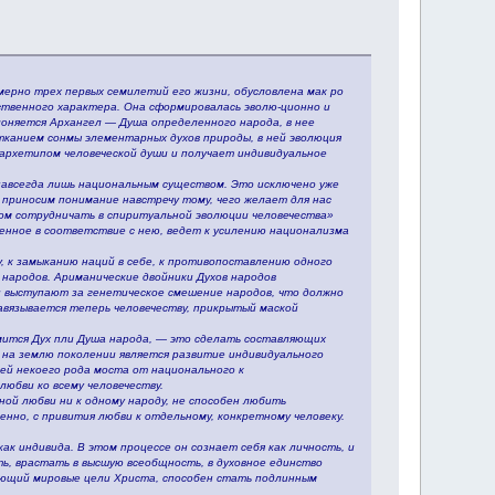
мерно трех первых семилетий его жизни, обусловлена мак ро
ественного характера. Она сформировалась эволю-ционно и
лоняется Архангел — Душа определенного народа, в нее
тканием сонмы элементарных духов природы, в ней эволюция
 архетипом человеческой души и получает индивидуальное
 навсегда лишь национальным существом. Это исключено уже
 приносим понимание навстречу тому, чего желает для нас
ом сотрудничать в спиритуальной эволюции человечества»
веденное в соответствие с нею, ведет к усилению национализма
, к замыканию наций в себе, к противопоставлению одного
 народов. Ариманические двойники Духов народов
 выступают за генетическое смешение народов, что должно
авязывается теперь человечеству, прикрытый маской
емится Дух пли Душа народа, — это сделать составляющих
на землю поколении является развитие индивидуального
ей некоего рода моста от национального к
любви ко всему человечеству.
ой любви ни к одному народу, не способен любить
венно, с привития любви к отдельному, конкретному человеку.
к индивида. В этом процессе он сознает себя как личность, и
ть, врастать в высшую всеобщность, в духовное единство
мающий мировые цели Христа, способен стать подлинным