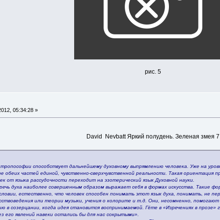
рис. 5
012, 05:34:28 »
David Nevbatt Яркий полудень. Зеленая змея 7
тропософии способствует дальнейшему духовному выпрямлению человека. Уже на уров
е обеих частей единой, чувственно-сверхчувственной реальности. Такая ориентация п
ек от языка рассудочности переходит на эзотерический язык Духовной науки.
 речь духа наиболее совершенным образом выражает себя в формах искусства. Такие фо
ловии, естественно, что человек способен понимать этот язык духа, понимать, не пер
сствоведения или теории музыки, учения о колорите и т.д. Они, несомненно, помогают
ию в созерцании, когда идея становится воспринимаемой. Гёте в «Изречениях в прозе
з его явлений навеки остались бы для нас сокрытыми».