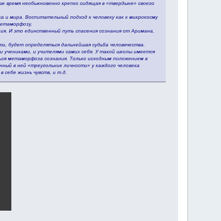
аше время необыкновенно крепко сидящая в «твердыне» своего
а и мира. Воспитательный подход к человеку как к микрокосму
метаморфозу,
ия. И это единственный путь спасения сознания от Аримана,
ти, будет определяться дальнейшая судьба человечества.
 и учениками, и учителями самих себя. У такой школы имеется
ться метаморфоза сознания. Только исходным положением в
енный в ней «треугольник личности» у каждого человека
 себе жизнь чувств, и т.д.