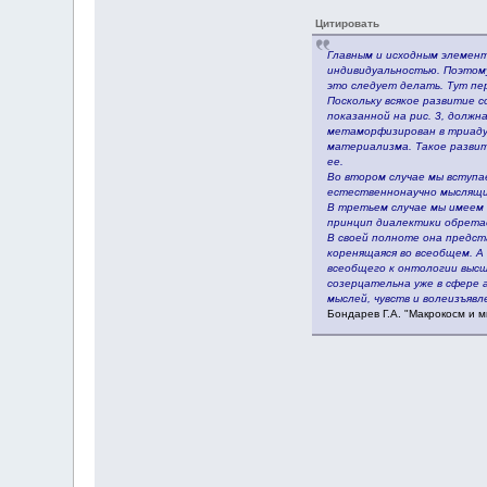
Цитировать
Главным и исходным элемент
индивидуальностью. Поэтому
это следует делать. Тут пе
Поскольку всякое развитие 
показанной на рис. 3, долж
метаморфизирован в триаду 
материализма. Такое развит
ее.
Во втором случае мы вступа
естественнонаучно мыслящий
В третьем случае мы имеем 
принцип диалектики обрета
В своей полноте она предст
коренящаяся во всеобщем. А
всеобщего к онтологии высш
созерцательна уже в сфере 
мыслей, чувств и волеизъявл
Бондарев Г.А. "Макрокосм и м