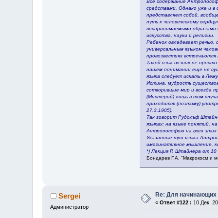
Всё содержание Антропософи
средствами. Однако уже и в
представляет собой, вообще 
путь к человеческому сердцу
воспринимаемыми образами с
искусства, науки и религии.
Ребенок овладевает речью, 
универсальным языком челове
провозвестиях встречаются 
Такой язык возник не просто
нашем понимании еще не сущ
языка следует искать в Лему
Истина, мудрость существова
сотворившие мир и всегда п
(Мистерий) лишь в том случ
приходится (поэтому) употр
27.3.1905).
Так говорит Рудольф Штайне
языках: на языке понятий, 
Антропософию на всех этих 
Указанные три языка Антроп
имагинативное мышление, ко
*) Лекция Р. Штайнера от 10 
Бондарев Г.А. "Макрокосм и м
Re: Для начинающих
Sergei
«
Ответ #122 :
10 Дек. 20
Администратор