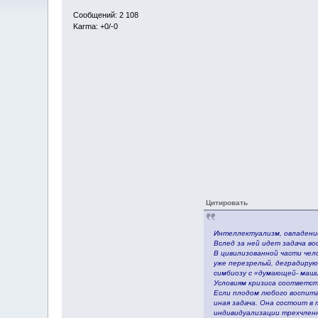
Сообщений: 2 108
Karma: +0/-0
Цитировать
25
Интеллектуализм, овладение
Вслед за ней идет задача 
В цивилизованной части чел
уже перезрелый, деградирую
симбиозу с «думающей- маши
Условиям кризиса соответст
Если плодом любого воспита
иная задача. Она состоит в
индивидуализации трехчлен