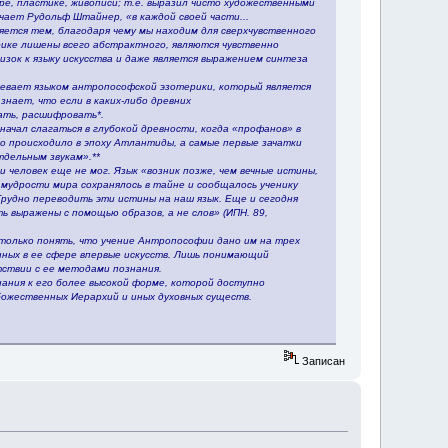
е, пластике, живописи; т.е. выразил чисто художественными
ает Рудольф Штайнер, «в каждой своей части...
вляется тем, благодаря чему мы находим для сверхчувственного
ерике лишены всего абстрактного, являются чувственно
зок к языку искусства и даже является выражением синтеза
девает языком антропософской эзотерики, который является
знает, что если в каких-либо древних
ать, расшифровать*.
начал слагаться в глубокой древности, когда «профанов» в
о происходило в эпоху Атлантиды, а самые первые зачатки
тдельным звукам».**
и человек еще не мог. Язык «возник позже, чем вечные истины,
мудрости мира сохранялось в тайне и сообщалось ученику
Трудно переводить эти истины на наш язык. Еще и сегодня
 выражены с помощью образов, а не слов» (ИПН. 89,
 только понять, что учение Антропософии дано им на трех
анных в ее сфере впервые искусств. Лишь понимающий
тствии с ее методами познания.
ания к его более высокой форме, которой доступно
ожественных Иерархий и иных духовных существ.
Записан