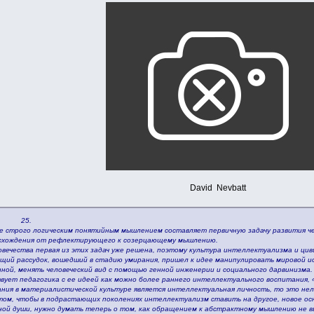
David Nevbatt
.
 строго логическим понятийным мышлением составляет первичную задачу развития чело
восхождения от рефлектирующего к созерцающему мышлению.
овечества первая из этих задач уже решена, поэтому культура интеллектуализма и ци
щий рассудок, вошедший в стадию умирания, пришел к идее манипулировать мировой и
ной, менять человеческий вид с помощью генной инженерии и социального дарвинизма.
вует педагогика с ее идеей как можно более раннего интеллектуального воспитания, 
ния в материалистической культуре является интеллектуальная личность, то это нель
 том, чтобы в подрастающих поколениях интеллектуализм ставить на другое, новое ос
ной души, нужно думать теперь о том, как обращением к абстрактному мышлению не 