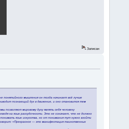
Записан
не понятийного мышления он тогда начинает всё лучше
риводит познающий дух в движение, и оно становится тем
рмы позволяют мировому духу являть себя человеку
еводя на язык рассудочности. Это не означает, что не должно
 понимать язык искусства, но от понимания тут нужно взойти
» говорит: «Прекрасное — это манифестация таинственных