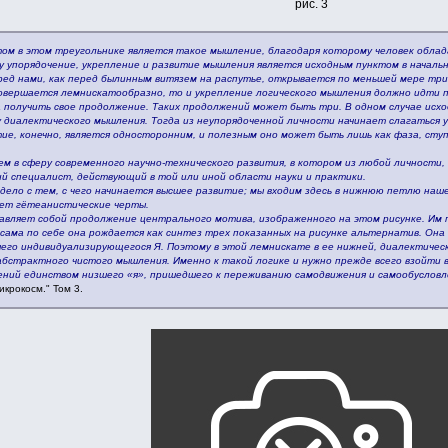
рис. 3
ом в этом треугольнике является такое мышление, благодаря которому человек облад
 упорядочение, укрепление и развитие мышления является исходным пунктом в начально
ред нами, как перед былинным витязем на распутье, открывается по меньшей мере три
совершается лемнискатообразно, то и укрепление логического мышления должно идти 
на получить свое продолжение. Таких продолжений может быть три. В одном случае ис
диалектического мышления. Тогда из неупорядоченной личности начинает слагаться 
ие, конечно, является односторонним, и полезным оно может быть лишь как фаза, сту
ем в сферу современного научно-технического развития, в котором из любой личности,
 специалист, действующий в той или иной области науки и практики.
дело с тем, с чего начинается высшее развитие; мы входим здесь в нижнюю петлю наш
ет гётеанистические черты.
авляет собой продолжение центрального мотива, изображенного на этом рисунке. Им п
 сама по себе она рождается как синтез трех показанных на рисунке альтернатив. Он
его индивидуализирующегося Я. Поэтому в этой лемнискате в ее нижней, диалектичес
абстрактного чистого мышления. Именно к такой логике и нужно прежде всего взойти 
ений единством низшего «я», пришедшего к переживанию самодвижения и самообусловлен
икрокосм." Том 3.