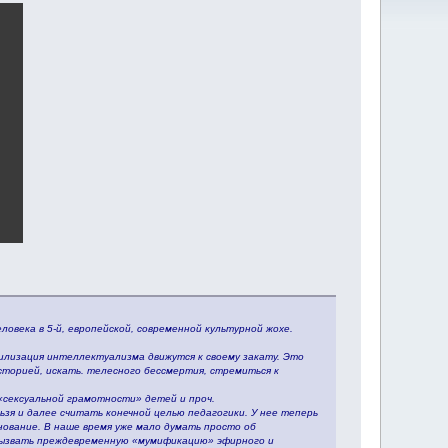
века в 5-й, европейской, современной культурной жохе.
вилизация интеллектуализма движутся к своему закату. Это
сторией, искать. телесного бессмертия, стремиться к
«сексуальной грамотности» детей и проч.
зя и далее считать конечной целью педагогики. У нее теперь
нование. В наше время уже мало думать просто об
вызвать преждевременную «мумификацию» эфирного и