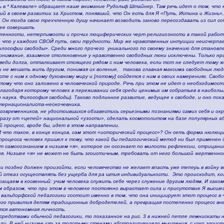
ь в * Калевале» обращает наше внимание Рудольф Штайнер. Там речь идет о том, чт
й в своем развитии за Христом, понявший, что Он есть для Я «Путь, Истина и Жизнь»,
 Он тогда свою трехчленную душу начинает возводить заново пересоздавать из сил со
 ее совершать
ленности, нетерпимости и прочих люциферических черт религиозности в такой работе
о что у каждого СВОЙ путь, свои трудности. Мир же нравственных интуиции неисчерпа
ософии свободы». Среди много прочего уникального по своему значению для становле
онимание, взаимное столкновение у нравственно свободных люки исключены. Только н
еди долга, отталкивает стоящего рядом с ним человека, если тот не следует тому же 
и не мешать жить другим, понимая их воление, такова главная максима свободных людей
те с ним к одному духовному миру и [потому] сойдется с ним в своих намерениях. Своб
отому что оно заложено в человеческой природе. Речь при этом не идет о необходимос
благодаря которому человек в переживании себя среди ценимых им собратьев в наибол
 наука. Философия свободы). Таково подлинное развитие, ведущее к свободе, и оно по
тернационалиста-неокочевника.
овременников, не удостоившихся обзавестись серьезными познаниями самих себя и окр
 сразу от «цепей» национальной «узости», сделать космополитом на базе популярных 
й процесс, вроде бы, идет в этом направлении.
 И что такое, в конце концов, сам этот «исторический процесс»? Он сеть форма нюлюци
роцесса человек пришел к тому, что какой бы педагогический метод ни был применен д
 самосознанием в низшем «я», которое он осознает по милости рефлексии, отрицания
я. Низшее «я» не может не быть эгоистичным, требовать от него большой жертвенно
и поздно должен произойти, если человечество не желает впасть уже теперь в войну вс
й отказ осуществлять без ущерба для ра штия индивидуальности. Это происходит, ко
щаем в косвенный: учим человека служить себе через служение другим людям, И гако
м образом, что при этом в человеке постоянно вырастает сила и присутствие Я высшег
вальдорфской педагогики состоит именно в том, что она инициирует этот процесс в ч
го привития детям традиционных добродетелей, а превращая постепенно процесс внеш
тся автономная личность.
средствами обычной педагогики, то показанное на рис. 3 в нижней петле лемнискаты н
ли. В ней низшее «я» за толстыми стенами абстрагирующего мышления, с узко эгоист