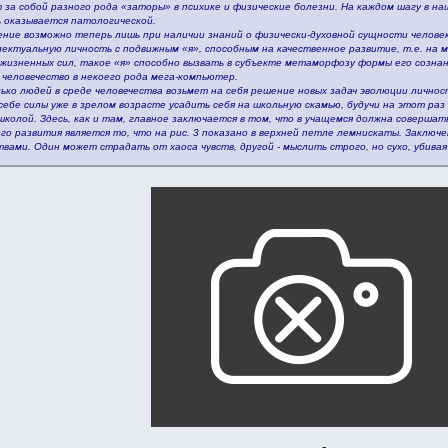
 за собой разного рода «заторы» в психике и физические болезни. На каждом шагу в н
 оказывается патологической.
ение возможно теперь лишь при наличии знаний о физически-духовной сущности человек
ектуальную личность с подвижным «я», способным на качественное развитие, т.е. на 
 жизненных сил, такое «я» способно вызвать в субъекте метаморфозу формы его сознан
человечество в некоего рода мега-компьютер.
лько людей в среде человечества возьмет на себя решение новых задач эволюции личнос
ебе силы уже в зрелом возрасте усадить себя на школьную скамью, будучи на этот раз
 школой. Здесь, как и там, главное заключается в том, что в учащемся должна соверша
го развития является то, что на рис. 3 показано в верхней петле лемнискаты. Заключ
ами. Один может страдать от хаоса чувств, другой - мыслить строго, но сухо, убивая в