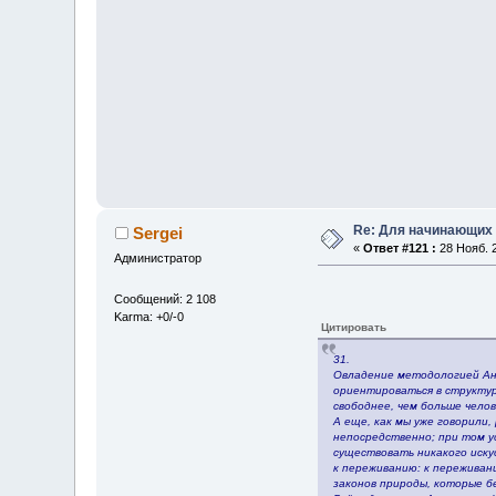
Re: Для начинающих
Sergei
«
Ответ #121 :
28 Нояб. 2
Администратор
Сообщений: 2 108
Karma: +0/-0
Цитировать
31.
Овладение методологией Ан
ориентироваться в структур
свободнее, чем больше челов
А еще, как мы уже говорили,
непосредственно; при том ус
существовать никакого иску
к переживанию: к переживан
законов природы, которые бе