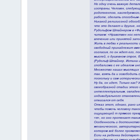
Но одну очень важную детал
изстраны, Человек, следующи
родстненпою, наследуемого,
работе, сделать способным
Никакой религиозной обособ
что это делают и другие, н
Рудольфом Штайнером в «Фил
читаем: «Нравствен нос неп
влечению или принятой запов
Жить в любви к реальности 
свободный принадлежит вмес
согласия, по он ждет его, п
мыслей, о душевном строе, 
(Рудольф Штайнер. Истина и
глобализма с ее идеалом ин
Множество наших мыслящих с
так, взять да и освободить
поскольку и сам исторически
Ну да, он идет. Только как?
своеобразной стадии этого п
интеллектуальным, овладеет
индивидуального становлени
отказался от себя.
Отказ этот, однако, рано ил
чтобы помочь человеку тако
ощущающей т прямого превра
«я», но оно протекает таки
Особенность и достоинство 
механического, авторитарно
котором всё более проявляе
Если на ребенка действуют 
приходящую на смену колыбе