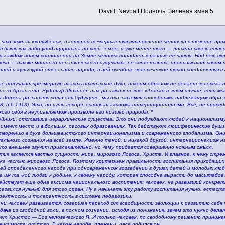
David Nevbatt Полночь. Зеленая змея 5
, что земная «колыбель», в которой со¬вершается становление человека в течение при
ожет быть как-либо унифицирована по всей земле, и уже менее того — лишена своею ест
ри каждом новом воплощении на Земле человек попадает в разные ее части. Над нею ск
речи — также мощного иерархического существа, ее «сплетают», пронизывают своим 
ией и культурой отдельного народа, в ней всеобще человеческое тесно соединяется с
 не получают чрезмерную власть отставшие духи, никоим образом не делает человека
ого Архангела. Рудольф Штайнер так разъясняет это: «Только в этом случае, если мы
а должна развивать волю для будущего, мы оказываемся способными надлежащим образ
158, 5.6.1913). Это, по сути говоря, основная аксиома интернационализма. Всё, не при
ого себя в неуправляемом произволе его низшей природы. *
ойники, отставшие иерархические существа. Это они побуждают людей к национализму
 имеет место и в больших, расовых образованиях. Так действуют люциферические души
творению в духе большевистского интернационализма и современного глобализма, Они
ального сознания на всей земле. Именно такой, и никакой другой, интернационализм н
что внешнее звучит привлекательно, но чему придается совершенно ножным смысл.
тия является частью сущности мира, мирового Логоса, Христа. И главное, к чему стр
е частью мирового Логоса. Поэтому критерием правильности воспитания приходящих 
тей определенного народа при одновременном возведении в душах детей и молодых люд
 им та¬кой любви к родине, к своему народу, которая способна вырасти до масштабов 
ействует еще одна аксиома национального воспитания: человек, не развивший конкретн
 развился нужный для этого орган. Ну а начинать эту работу воспитания нужно, естест
ректность и толерантность в системе педагогики.
ни человек развивается, совершая переход от всеобщности эволюции к развитию себя ка
ача из свободной воли, в полном сознании, исходя из понимания, зачем это нужно дела
ует Христос — Бог человеческого Я. И только человек, по свободному решению прини
исимости от того, В каком народе, племени, расе родился он.