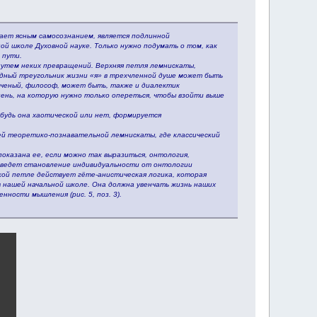
ает ясным самосознанием, является подлинной
й школе Духовной науке. Только нужно подумать о том, как
 пути.
путем неких превращений. Верхняя петля лемнискаты,
ходный треугольник жизни «я» в трехчленной душе может быть
ученый, философ, может быть, также и диалектик
пень, на которую нужно только опереться, чтобы взойти выше
 будь она хаотической или нет, формируется
ей теоретико-познавательной лемнискаты, где классический
оказана ее, если можно так выразиться, онтология,
а ведет становление индивидуальности от онтологии
кой петле действует гёте-анистическая логика, которая
в нашей начальной школе. Она должна увенчать жизнь наших
ности мышления (рис. 5, поз. 3).