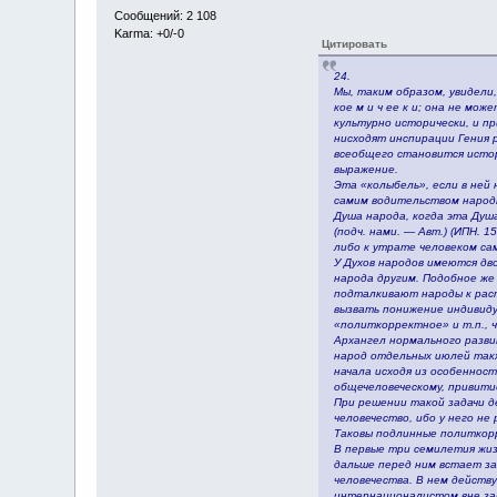
Сообщений: 2 108
Karma: +0/-0
Цитировать
24.
Мы, таким образом, увидели
кое м и ч ее к и; она не м
культурно исторически, и п
нисходят инспирации Гения 
всеобщего становится истор
выражение.
Эта «колыбель», если в ней
самим водительством народн
Душа народа, когда эта Душ
(подч. нами. — Авт.) (ИПН. 
либо к утрате человеком сам
У Духов народов имеются дв
народа другим. Подобное же
подталкивают народы к рас
вызвать понижение индивиду
«политкорректное» и т.п., 
Архангел нормального разви
народ отдельных июлей такж
начала исходя из особеннос
общечеловеческому, привитие
При решении такой задачи д
человечество, ибо у него не
Таковы подлинные политкор
В первые три семилетия жиз
дальше перед ним встает зад
человечества. В нем действ
интернационалистом вне зав