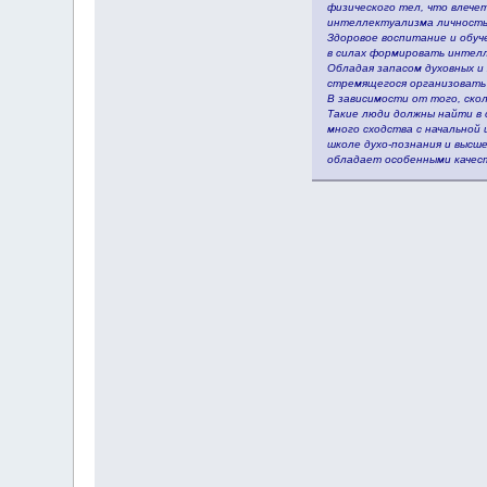
физического тел, что влечет
интеллектуализма личность
Здоровое воспитание и обуч
в силах формировать интелл
Обладая запасом духовных и
стремящегося организовать 
В зависимости от того, ско
Такие люди должны найти в с
много сходства с начальной
школе духо-познания и высше
обладает особенными качеств