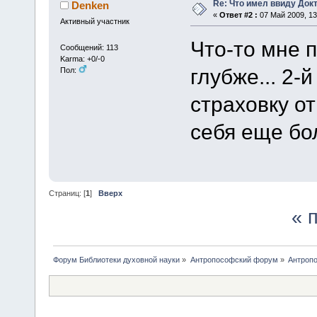
Re: Что имел ввиду Док
Denken
«
Ответ #2 :
07 Май 2009, 13
Активный участник
Что-то мне 
Сообщений: 113
Karma: +0/-0
глубже... 2-
Пол:
страховку от
себя еще бо
Страниц: [
1
]
Вверх
« 
Форум Библиотеки духовной науки
»
Антропософский форум
»
Антроп