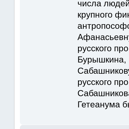
числа людей
крупного фи
антропософ
Афанасьевну
русского п
Бурышкина, 
Сабашникову
русского пр
Сабашникова
Гетеанума б