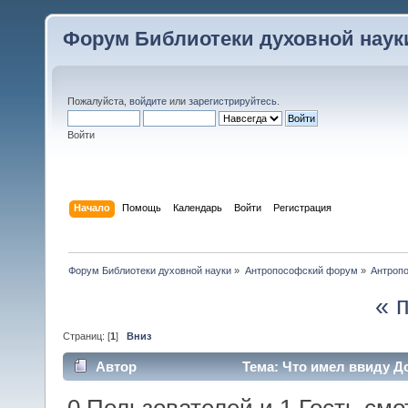
Форум Библиотеки духовной наук
Пожалуйста,
войдите
или
зарегистрируйтесь
.
Войти
Начало
Помощь
Календарь
Войти
Регистрация
Форум Библиотеки духовной науки
»
Антропософский форум
»
Антроп
« 
Страниц: [
1
]
Вниз
Автор
Тема: Что имел ввиду Д