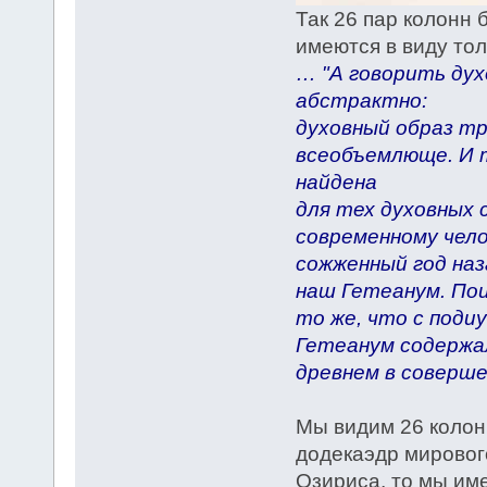
Так 26 пар колонн 
имеются в виду толь
… "А говорить ду
абстрактно:
духовный образ тр
всеобъемлюще. И 
найдена
для тех духовных 
современному чел
сожженный год наз
наш Гетеанум. По
то же, что с поди
Гетеанум содержал
древнем в соверше
Мы видим 26 колон
додекаэдр мирового
Озириса, то мы им