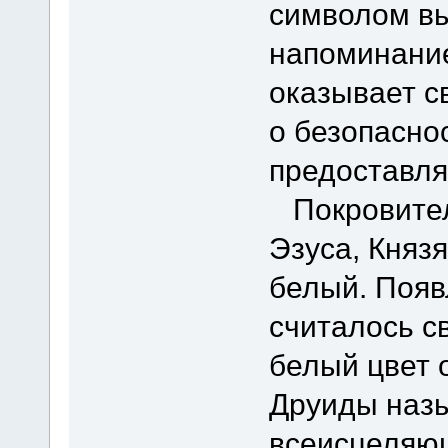
символом вы
напоминание
оказывает с
о безопасно
предоставля
Покровителе
Эзуса, Князя
белый. Появ
считалось с
белый цвет 
Друиды наз
всеисцеляю