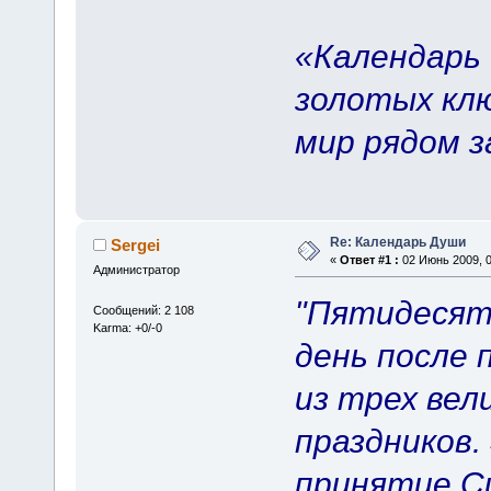
«Календарь 
золотых клю
мир рядом з
Re: Календарь Души
Sergei
«
Ответ #1 :
02 Июнь 2009, 0
Администратор
"Пятидесят
Сообщений: 2 108
Karma: +0/-0
день после 
из трех вел
праздников
принятие С