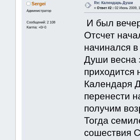
Re: Календарь Души
Sergei
«
Ответ #2 :
02 Июнь 2009, 1
Администратор
И был вечер
Сообщений: 2 108
Karma: +0/-0
Отсчет нача
начинался в
Души весна 
приходится 
Календаря Д
перенести н
получим возр
Тогда семил
сошествия С