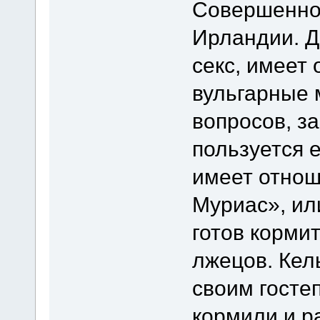
Совершенног
Ирландии. Д
секс, имеет
вульгарные 
вопросов, за
пользуется 
имеет отнош
Муриас», ил
готов кормит
лжецов. Кел
своим госте
кормили и р