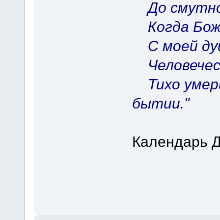
До смутнос
Когда Бож
С моей душ
Человеческ
Тихо умери
бытии."
Календарь 