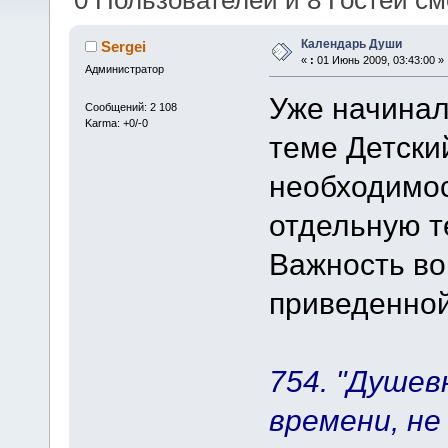
0 Пользователей и 8 Гостей см
Календарь Души
Sergei
«
:
01 Июнь 2009, 03:43:00 »
Администратор
Уже начинал
Сообщений: 2 108
Karma: +0/-0
теме Детски
необходимос
отдельную т
Важность во
приведенной
754. "Душев
времени, не