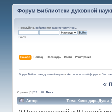
Форум Библиотеки духовной наук
Пожалуйста,
войдите
или
зарегистрируйтесь
.
Войти
Начало
Помощь
Календарь
Войти
Регистрация
Форум Библиотеки духовной науки
»
Антропософский форум
»
В поток
« 
Страниц: [
1
]
2
3
...
28
Вниз
Автор
Тема: Календарь Души (