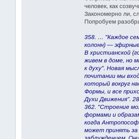
человек, как созву
Закономерно ли, сл
Попробуем разобра
358. … "Каждое се
колонн) — эфирные
В христианской (г
живем в доме, но 
к духу". Новая мы
почитании мы вход
который вокруг на
Формы, и все прих
Духи Движения". 28
362. "Строение м
формами и образам
когда Антропософи
может принять за 
заблуждением. Он