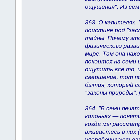
ощущения". Из семи
363. О капителях
поистине род "за
тайны. Почему эт
физического разв
мире. Там она нах
покоится на семи 
ощутить все то, ч
свершение, тот п
бытия, который с
"законы природы", 
364. "В семи печа
колоннах — понятия
когда мы рассматр
вживаетесь в них 
упорядочивают ваш