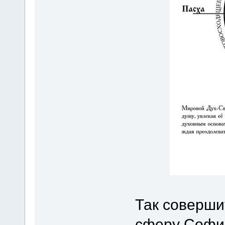
Так соверши
сферу Софии