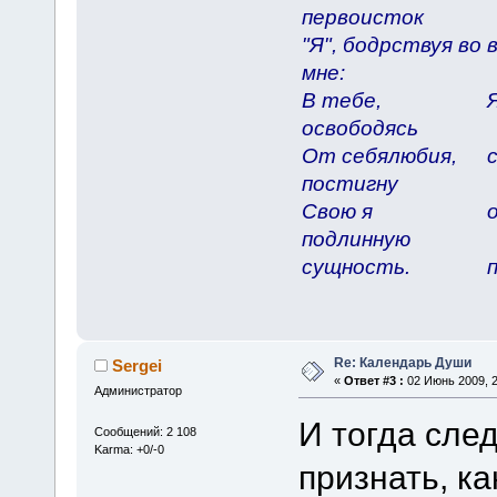
первоисток
"Я", бодрствуя во
мне:
В тебе,
Я
освободясь
От себялюбия,
постигну
Свою я
подлинную
сущность.
Re: Календарь Души
Sergei
«
Ответ #3 :
02 Июнь 2009, 2
Администратор
И тогда сле
Сообщений: 2 108
Karma: +0/-0
признать, ка