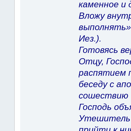
каменное и 
Вложу внутр
выполнять» (
Иез.).
Готовясь ве
Отцу, Госпо
распятием 
беседу с а
сошествию 
Господь объ
Утешитель -
прийти к ни