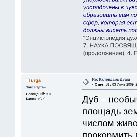
упорядочены в чув
образовать вам по
сфер, которая ест
должны висеть пос
"Энциклопедия дух
7. НАУКА ПОСВЯЩ
(продолжение), 4. 
Re: Календарь Души
urga
«
Ответ #5 :
03 Июнь 2009, 2
Завсегдатай
Сообщений: 994
Дуб – необы
Karma: +0/-0
площадь зем
числом живо
прокормить 