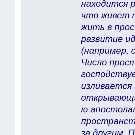
находится р
что живет т
жить в про
развитие ид
(например, 
Число прос
господству
изливается 
открывающий
ю апостолам
пространст
за другим. 