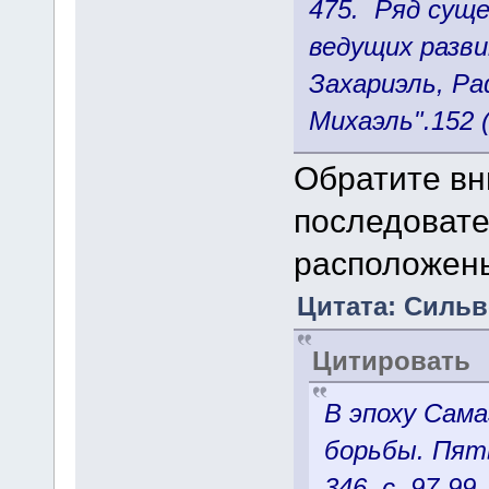
475. Ряд суще
ведущих разви
Захариэль, Ра
Михаэль".152 ( 
Обратите вн
последовате
расположен
Цитата: Сильве
Цитировать
В эпоху Сам
борьбы. Пят
346, с. 97-99