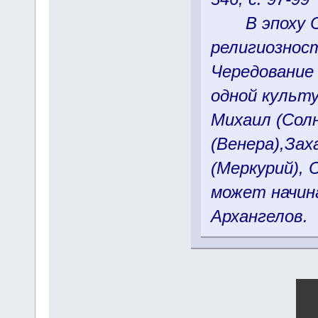
В эпоху Са
религиозност
Чередование 
одной культу
Михаил (Солн
(Венера),За
(Меркурий), 
может начин
Архангелов.