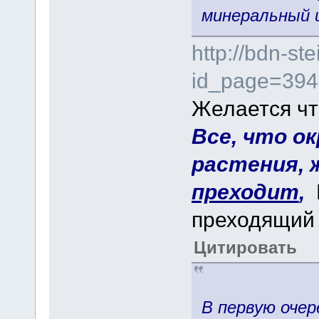
минеральный ш
http://bdn-st
id_page=394
Желается чт
Все, что о
растения, 
преходит
,
К
преходящий
Цитировать
Сату
В первую оче