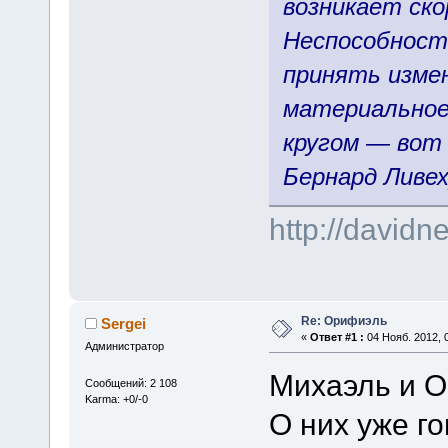
возникает ско
Неспособност
принять измен
материальное 
кругом — вот
Бернард Ливех
http://david
Re: Орифиэль
Sergei
«
Ответ #1 :
04 Нояб. 2012, 0
Администратор
Михаэль и 
Сообщений: 2 108
Karma: +0/-0
О них уже г