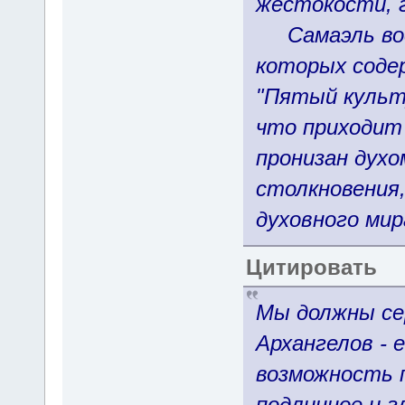
жестокости, г
Самаэль вос
которых соде
"Пятый культ
что приходит
пронизан духо
столкновения,
духовного мира
Цитировать
Мы должны се
Архангелов - 
возможность 
подлинное и г