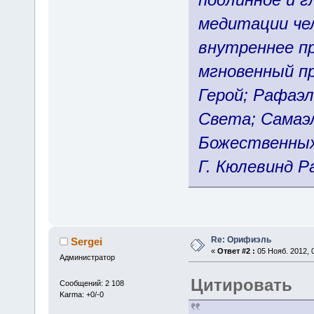
медитации чел
внутреннее п
мгновенный пр
Герой; Рафаэл
Света; Самаэл
Божественных
Г. Кюлевинд 
Re: Орифиэль
Sergei
«
Ответ #2 :
05 Нояб. 2012, 0
Администратор
Цитировать
Сообщений: 2 108
Karma: +0/-0