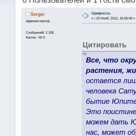
0 Пользователей и 1 Гость смот
Орифиэль
Sergei
«
:
03 Нояб. 2012, 16:06:06 »
Администратор
Сообщений: 2 108
Karma: +0/-0
Цитировать
Все, что окр
растения, ж
остается лиш
человека Сату
бытие Юпитер
Это поистине
можем дать Ю
нас, может об