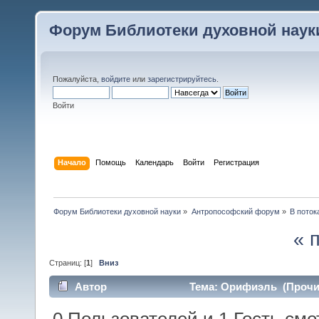
Форум Библиотеки духовной наук
Пожалуйста,
войдите
или
зарегистрируйтесь
.
Войти
Начало
Помощь
Календарь
Войти
Регистрация
Форум Библиотеки духовной науки
»
Антропософский форум
»
В поток
« 
Страниц: [
1
]
Вниз
Автор
Тема: Орифиэль (Прочит