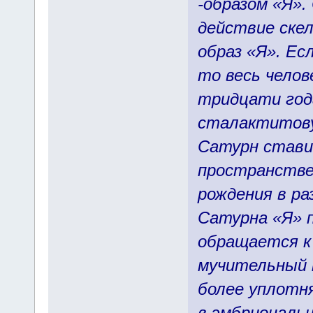
-образом «Я»
действие ске
образ «Я». Ес
то весь челов
тридцати год
сталактитову
Сатурн ставит
пространстве
рождения в ра
Сатурна «Я» п
обращается к
мучительный п
более уплотн
в эмбриональн