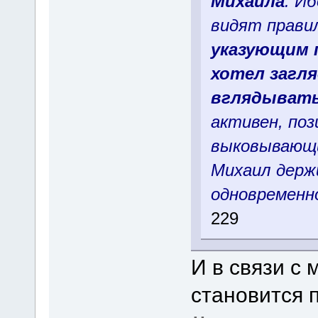
Михаила
. И
видят прави
указующим п
хотел загля
вглядывать
активен, поз
выковывающи
Михаил держи
одновременно
229
И в связи с
становится 