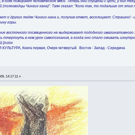
; в боях пожирают человеческое мясо. Теперь они спущены с цепи, у них те
 (полководцы Чингиз-хана)". Таян сказал: "Коли так, то подальше от этих 
ет о других людях Чингиз-хана и, получив ответ, восклицает: Страшно! -
ину горы.
ание восточного посвященного не выдерживает подобного имагинативного з
сь почерпнуть в нем урок самопознания, а когда оно стало оживать изнутр
й.
[/color
УЛЬТУРА, Книга первая, Очерк четвертый. Восток - Запад - Середина
9, 14:17:11 »