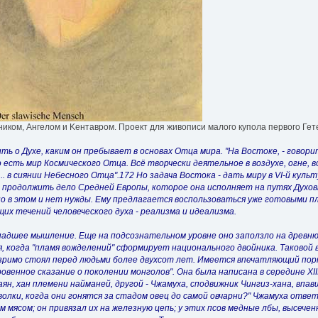
ником, Ангелом и Kентавром. Проект для живописи малого купола первого Гет
ь о Духе, каким он пребывает в основах Отца мира. "На Востоке, - говори
есть мир Космического Отца. Всё творчески деятельное в воздухе, огне, в
. в сиянии Небесного Отца".172 Но задача Востока - дать миру в VI-й ку
, продолжить дело Средней Европы, которое она исполняет на путях Духов
но в этом и нет нужды. Ему предлагается воспользоваться уже готовыми пл
их течений человеческого духа - реализма и идеализма.
падшее мышление. Еще на подсознательном уровне оно заползло на древнюю 
, когда "пламя вожделений" сформирует национального двойника. Таковой 
римо стоял перед людьми более двухсот лет. Имеется впечатляющий портр
венное сказание о поколении монголов". Она была написана в середине XII
 Таян, хан племени найманей, другой - Чжамуха, сподвижник Чингиз-хана, вп
олки, когда они гонятся за стадом овец до самой овчарни?" Чжамуха ответ
 мясом; он привязал их на железную цепь; у этих псов медные лбы, высече