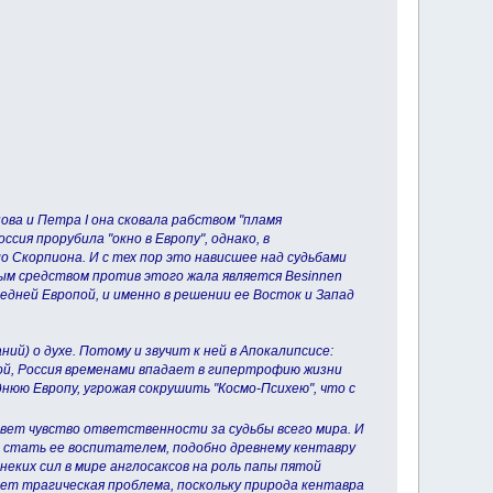
ва и Петра I она сковала рабством "пламя
сия прорубила "окно в Европу", однако, в
о Скорпиона. И с тех пор это нависшее над судьбами
ным средством против этого жала является Besinnen
редней Европой, и именно в решении ее Восток и Запад
ий) о духе. Потому и звучит к ней в Апокалипсисе:
ругой, Россия временами впадает в гипертрофию жизни
днюю Европу, угрожая сокрушить "Космо-Психею", что с
ивет чувство ответственности за судьбы всего мира. И
, стать ее воспитателем, подобно древнему кентавру
неких сил в мире англосаксов на роль папы пятой
ет трагическая проблема, поскольку природа кентавра