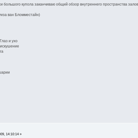
и большого купола заканчиваю общий обзор внутреннего пространства залов
уиза ван Бломместайн)
Глаз и ухо
е искушение
га
шарии
9, 14:10:14 »