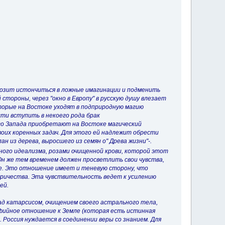
озит истончиться в ложные имагинации и подменить
стороны, через "окно в Европу" в русскую душу влезает
торые на Востоке уходят в подприродную магию
ти вступить в некоего рода брак
ого Запада приобретают на Востоке магический
их коренных задач. Для этого ей надлежит обрести
н из дерева, выросшего из семян o" Древа жизни"-.
нного идеализма, розами очищенной крови, которой этот
 Он же тем временем должен просветлить свои чувства,
ле. Это отношение имеет и теневую сторону, что
тричества. Эта чувствительность ведет к усилению
ей.
над катарсисом, очищением своего астрального тела,
офийное отношение к Земле (которая есть истинная
 Россия нуждается в соединении веры со знанием. Для