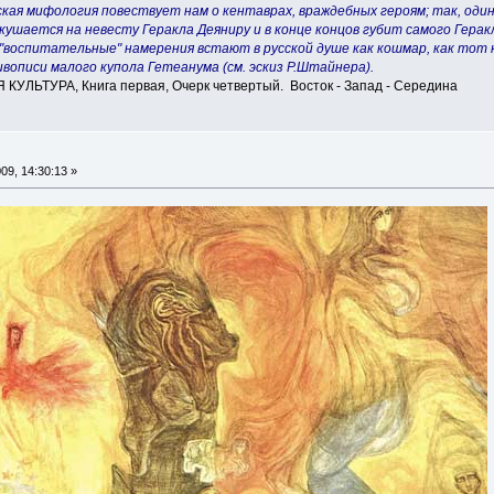
ская мифология повествует нам о кентаврах, враждебных героям; так, оди
окушается на невесту Геракла Деяниру и в конце концов губит самого Герак
"воспитательные" намерения встают в русской душе как кошмар, как тот к
ивописи малого купола Гетеанума (см. эскиз Р.Штайнера).
УЛЬТУРА, Книга первая, Очерк четвертый. Восток - Запад - Середина
9, 14:30:13 »