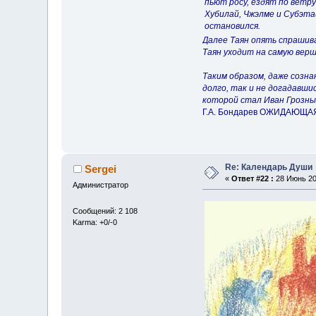
пьют росу, ездят по ветру
Хубилай, Чжэлме и Субэтай
остановился.
Далее Таян опять спрашива
Таян уходит на самую верш
Таким образом, даже созн
долго, так и не догадавши
которой стал Иван Грозны
Г.А. Бондарев ОЖИДАЮЩАЯ К
Re: Календарь Души
Sergei
«
Ответ #22 :
28 Июнь 200
Администратор
Сообщений: 2 108
Karma: +0/-0