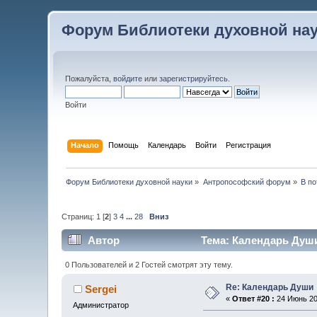
Форум Библиотеки духовной на
Пожалуйста,
войдите
или
зарегистрируйтесь
.
Войти
Начало
Помощь
Календарь
Войти
Регистрация
Форум Библиотеки духовной науки
»
Антропософский форум
»
В по
Страниц:
1
[
2
]
3
4
...
28
Вниз
Автор
Тема: Календарь Души
0 Пользователей и 2 Гостей смотрят эту тему.
Re: Календарь Души
Sergei
«
Ответ #20 :
24 Июнь 200
Администратор