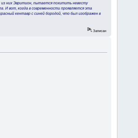
н из них Эвритион, пытается похитить невесту
ла. И вот, когда в современности проявляется эта
расный кентавр с синей бородой, что был изображен в
Записан