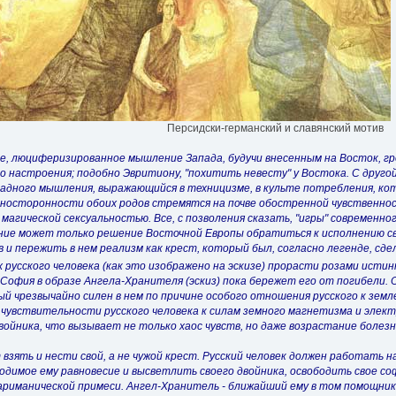
Персидски-германский и славянский мотив
, люциферизированное мышление Запада, будучи внесенным на Восток, гр
 настроения; подобно Эвритиону, "похитить невесту" у Востока. С другой 
адного мышления, выражающийся в техницизме, в культе потребления, ко
носторонности обоих родов стремятся на почве обостренной чувственнос
магической сексуальностью. Все, с позволения сказать, "игры" современн
ие может только решение Восточной Европы обратиться к исполнению сво
 и пережить в нем реализм как крест, который был, согласно легенде, сдела
 русского человека (как это изображено на эскизе) прорасти розами исти
-София в образе Ангела-Хранителя (эскиз) пока бережет его от погибели.
ый чрезвычайно силен в нем по причине особого отношения русского к зем
чувствительности русского человека к силам земного магнетизма и элек
ойника, что вызывает не только хаос чувств, но даже возрастание болезн
взять и нести свой, а не чужой крест. Русский человек должен работать 
одимое ему равновесие и высветлить своего двойника, освободить свое с
ариманической примеси. Ангел-Хранитель - ближайший ему в том помощник.