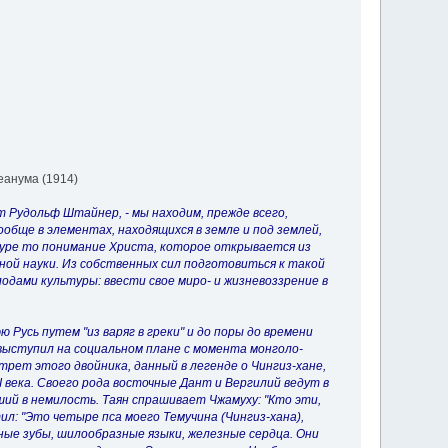
еанума (1914)
т Рудольф Штайнер, - мы находим, прежде всего,
ообще в элементах, находящихся в земле и под землей,
льтуре то понимание Христа, которое открывается из
ной науки. Из собственных сил подготовиться к такой
одами культуры: ввести свое миро- и жизневоззрение в
Русь путем "из варяг в греки" и до поры до времени
выступил на социальном плане с момента монголо-
ет этого двойника, данный в легенде о Чингиз-хане,
I века. Своего рода восточные Дант и Вергилий ведут в
авший в немилость. Таян спрашивает Чжамуху: "Кто эти,
ил: "Это четыре пса моего Темучина (Чингиз-хана),
нные зубы, шилообразные языки, железные сердца. Они