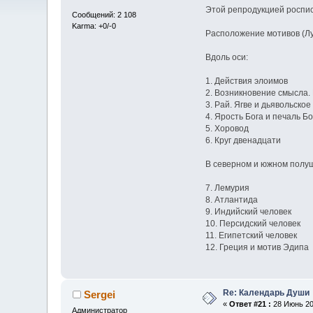
Этой репродукцией роспис
Сообщений: 2 108
Karma: +0/-0
Расположение мотивов (Л
Вдоль оси:
1. Действия элоимов
2. Возникновение смысла. 
3. Рай. Ягве и дьявольско
4. Ярость Бога и печаль Бо
5. Хоровод
6. Круг двенадцати
В северном и южном полу
7. Лемурия
8. Атлантида
9. Индийский человек
10. Персидский человек
11. Египетский человек
12. Греция и мотив Эдипа
Re: Календарь Души
Sergei
«
Ответ #21 :
28 Июнь 200
Администратор