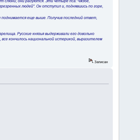
кут слюни; они радуются. Эти четыре пса: Чжэбе,
презренных людей". Он отступил и, поднявшись по горе,
 и поднимается еще выше. Получив последний ответ,
релища. Русские князья выдерживали его довольно
и, все кончилось национальной истерикой, выразителем
Записан