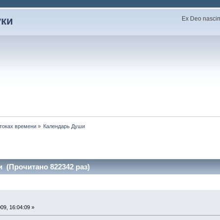
уки
Ex Deo nascimu
токах времени
»
Календарь Души
 (Прочитано 822342 раз)
9, 16:04:09 »