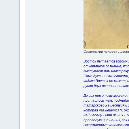
Славянский человек с двой
Восток пытается вспомнит
отчетливое сознание, что 
выступает нам навстречу..
Само духа, иными словами
задаче Восток не может, 
русло двух основополагающ
До сих пор этому мешало 
притаилось там, поджидая
татарского нашествия и з
которая называется "Сокро
ней беседу. Один из них -
преследующие наших, как в
вскормленные человеческим