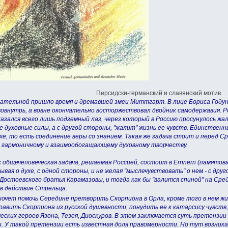
Персидски-германский и славянский мотив
нательной пришло время и дремавшей змеи Миттгарт. В лице Бориса Годуно
вовнутрь, а вовне окончательно восторжествовал двойник самодержавия. Рос
зался всего лишь подземный лаз, через который в Россию просунулось жал
е духовные силы, а с другой стороны, "жалит" жизнь ее чувств. Единствен
хе, то есть соединение веры со знанием. Такая же задача стоит и перед С
 гармоничному и взаимообогащающему духовному творчеству.
 общечеловеческая задача, решаемая Россией, состоит в Еrnnern (памятован
абывая о духе, с одной стороны, и не желая "мыслечувствовать" о нем - с д
Достоевского братья Карамазовы, и тогда как бы "валится спиной" на Сре
в действие Стрельца.
хочет помочь Середине претворить Скорпиона в Орла, кроме того в нем ж
авить Скорпиона из русской душевности, понудить ее к катарсису чувств
еских героев Язона, Тезея, Диоскуров. В этом заключается суть претензии 
. У такой претензии есть известная доля правомерности. Но тут возника