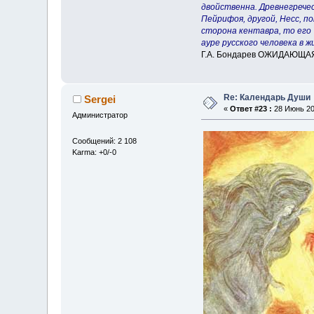
двойственна. Древнегрече
Пейрифоя, другой, Несс, п
сторона кентавра, то его 
ауре русского человека в ж
Г.А. Бондарев ОЖИДАЮЩАЯ К
Re: Календарь Души
Sergei
«
Ответ #23 :
28 Июнь 200
Администратор
Сообщений: 2 108
Karma: +0/-0