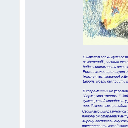
С началом эпохи души соз
вожделений", загнала его 
действительности это ока
России жало парализует е
(мысле-чувствование) о Ду
Европы могли бы прийти к
В современных же условиях
"Держи, что имеешь...". З
чувств, какой страдают у 
неизбежностью приводит 
Своим высшим разумом он 
потому он старается вытр
Хирону, воспитавшему греч
послеатлантической эпохи