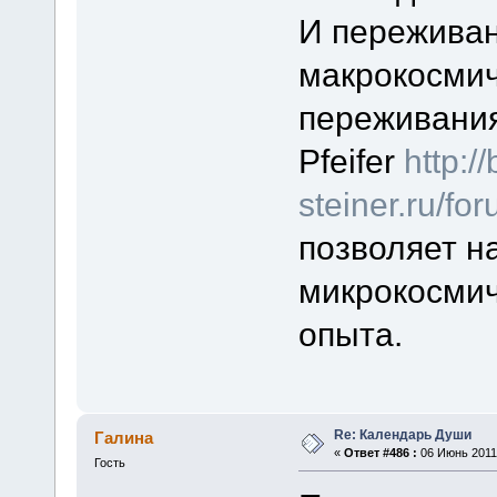
И переживан
макрокосмич
переживания 
Pfeifer
http:/
steiner.ru/f
позволяет н
микрокосмич
опыта.
Re: Календарь Души
Галина
«
Ответ #486 :
06 Июнь 2011,
Гость