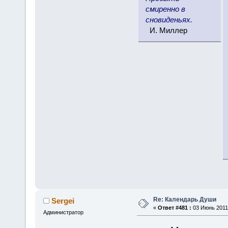
смиренно в
сновиденьях.
И. Миллер
Re: Календарь Души
Sergei
«
Ответ #481 :
03 Июнь 2011,
Администратор