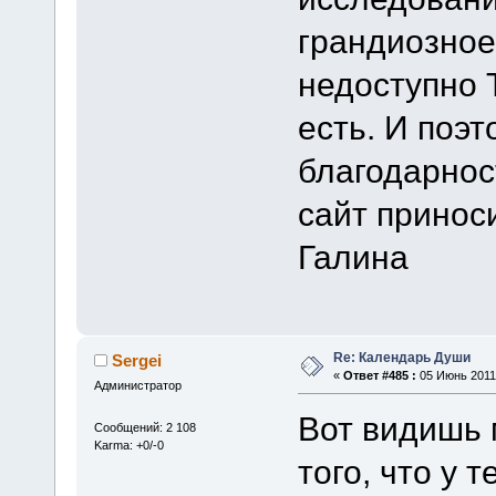
грандиозное
недоступно 
есть. И поэт
благодарнос
сайт приноси
Галина
Re: Календарь Души
Sergei
«
Ответ #485 :
05 Июнь 2011,
Администратор
Вот видишь 
Сообщений: 2 108
Karma: +0/-0
того, что у