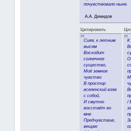
почувствовало ныне.
А.А. Демидов
Цитировать
Ци
Сияя, к летним
К
высям
В
Восходит
с
солнечное
О
существо,
с
Моё земное
п
чувство
М
В простор
ч
вселенский взяв
В
с собой,
п
И смутно
/
восстаёт во
з
мне
п
Предчувствие,
З
вещая:
о