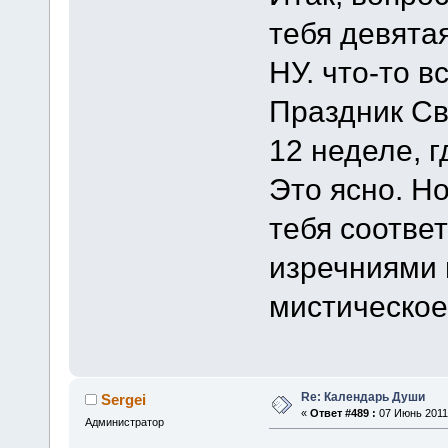
тебя девята
НУ. что-то в
Праздник Св
12 неделе, г
Это ясно. Но
тебя соотве
изречниями и
мистическое
Re: Календарь Души
Sergei
«
Ответ #489 :
07 Июнь 2011,
Администратор