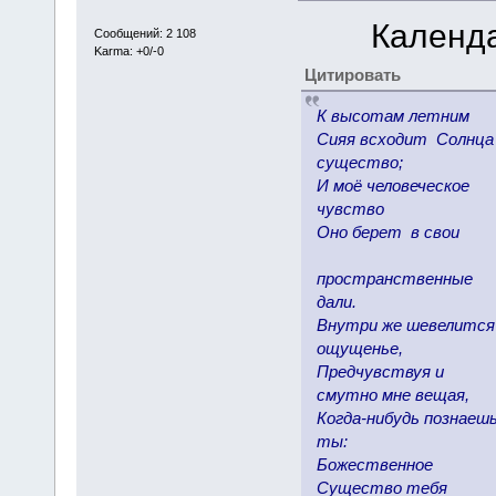
Календ
Сообщений: 2 108
Karma: +0/-0
Цитировать
К высотам летним
Сияя всходит Солнца
существо;
И моё человеческое
чувство
Оно берет в свои
пространственные
дали.
Внутри же шевелится
ощущенье,
Предчувствуя и
смутно мне вещая,
Когда-нибудь познаеш
ты:
Божественное
Существо тебя