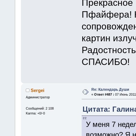
Прекрасное
Пфайфера! 
сопровожден
картин излуч
Радостность
СПАСИБО!
Re: Календарь Души
Sergei
«
Ответ #487 :
07 Июнь 2011,
Администратор
Цитата: Галина
Сообщений: 2 108
Karma: +0/-0
У меня 7 недел
возможно? Я н