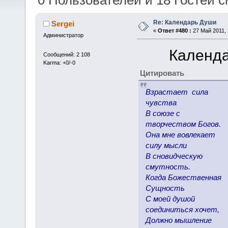
0 Пользователей и 18 Гостей с
Re: Календарь Души
Sergei
«
Ответ #480 :
27 Май 2011, 
Администратор
Календа
Сообщений: 2 108
Karma: +0/-0
Цитировать
Взрастает сила
чувства
В союзе с
творчеством Богов.
Она мне вовлекает
силу мысли
В сновидческую
смутность.
Когда Божественная
Сущность
С моей душой
соединиться хочет,
Должно мышление