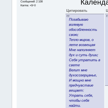
Календа
Сообщений: 2 108
Karma: +0/-0
Цитировать
Ц
Позабываю
волевую
обособленность
свою;
Тепло миров, о
лете возвещая
Мне наполняет
дух и суть души;
Себя утратить в
свете
Велит мне
духосозерцанье,
И мощно мне
предчувствие
вещает:
Утрать себя,
чтобы себя
найти.