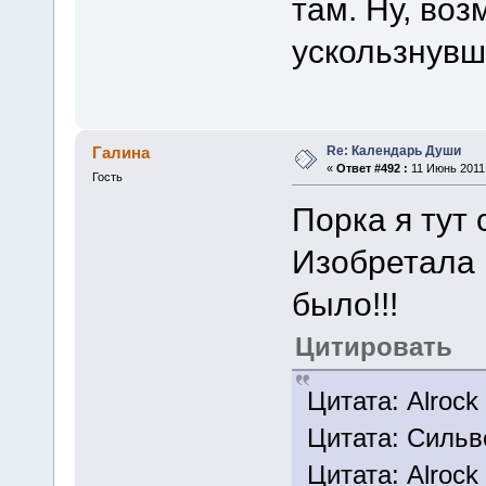
там. Ну, во
ускользнув
Re: Календарь Души
Галина
«
Ответ #492 :
11 Июнь 2011,
Гость
Порка я тут 
Изобретала к
было!!!
Цитировать
Цитата: Alrock
Цитата: Сильве
Цитата: Alrock