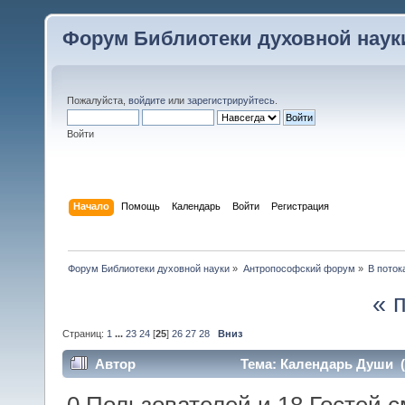
Форум Библиотеки духовной наук
Пожалуйста,
войдите
или
зарегистрируйтесь
.
Войти
Начало
Помощь
Календарь
Войти
Регистрация
Форум Библиотеки духовной науки
»
Антропософский форум
»
В поток
« 
Страниц:
1
...
23
24
[
25
]
26
27
28
Вниз
Автор
Тема: Календарь Души (