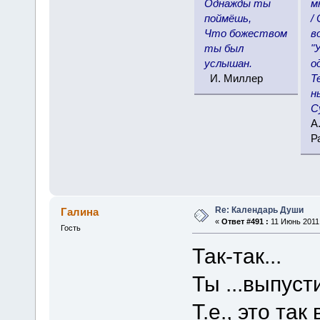
Однажды ты
м
поймёшь,
/
Что божеством
в
ты был
"
услышан.
о
И. Миллер
Т
н
С
А
Р
Re: Календарь Души
Галина
«
Ответ #491 :
11 Июнь 2011,
Гость
Так-так...
Ты ...выпуст
Т.е., это так