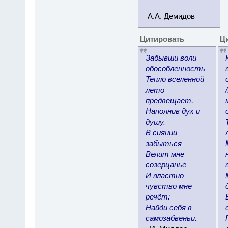
А.А. Демидов
Цитировать
Ц
Забывши воли
обособленность
Тепло вселенной
лето
предвещает,
Наполнив дух и
душу.
В сиянии
забыться
Велит мне
созерцанье
И властно
чувство мне
речёт:
Найди себя в
самозабвеньи.