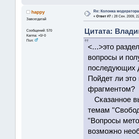
Re: Колонка модератора
happy
«
Ответ #7 :
28 Сен. 2009, 22
Завсегдатай
Цитата: Владим
Сообщений: 570
Karma: +0/-0
Пол:
<...>это разд
вопросы и пол
последующих д
Пойдет ли это
фрагментом?
Сказанное вы
темам "Свобо
"Вопросы мето
возможно необ