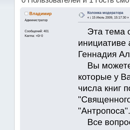
0 Пользователей и 1 Гость смот
Колонка модератора
Владимир
«
:
15 Июль 2009, 15:17:30 »
Администратор
Эта тема о
Сообщений: 401
Karma: +0/-0
инициативе 
Геннадия Ал
Вы можете 
которые у Ва
числа книг 
"Священного
"Антропоса"
Все вопросы