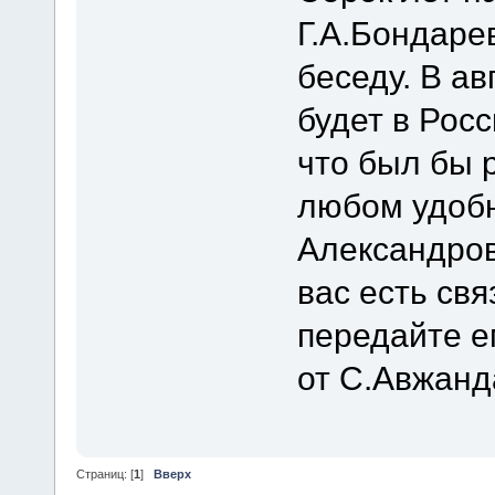
Г.А.Бондаре
беседу. В ав
будет в Рос
что был бы 
любом удоб
Александров
вас есть свя
передайте е
от С.Авжанд
Страниц: [
1
]
Вверх