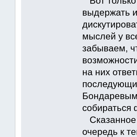
Вот только
выдержать 
дискутироват
мыслей у вс
забываем, ч
возможности
на них отве
последующих
Бондаревым.
собираться 
Сказанное 
очередь к т