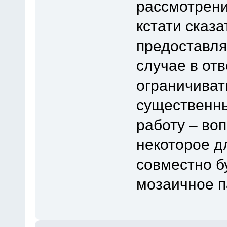
рассмотрени
кстати сказ
предоставля
случае в от
ограничиват
существенны
работу – во
некоторое д
совместно б
мозаичное п