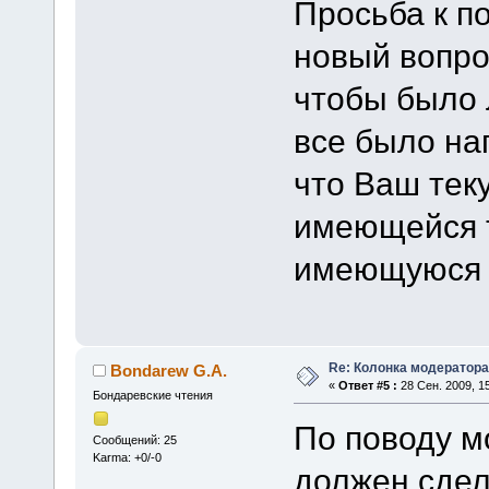
Просьба к п
новый вопро
чтобы было 
все было на
что Ваш тек
имеющейся т
имеющуюся 
Re: Колонка модератора
Bondarew G.A.
«
Ответ #5 :
28 Сен. 2009, 15
Бондаревские чтения
По поводу м
Сообщений: 25
Karma: +0/-0
должен сдел