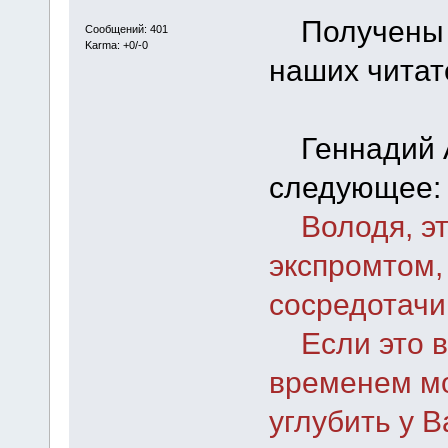
Получены о
Сообщений: 401
Karma: +0/-0
наших читат
Геннадий А
следующее:
Володя, это
экспромтом,
сосредотачи
Если это вы
временем м
углубить у 