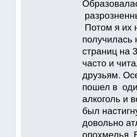
Образовалас
разрозненны
Потом я их 
получилась 
страниц на 3
часто и чит
друзьям. Ос
пошел в оди
алкоголь и 
был настигн
довольно а
опохмелья. 