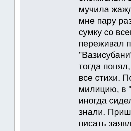
мучила жажд
мне пару ра
сумку со вс
переживал п
"Вазисубани"
тогда понял
все стихи. П
милицию, в "
иногда сиде
знали. Прише
писать заяв