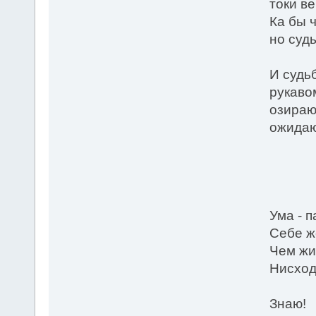
токи в
Ка бы ч
но судь
И судь
рукаво
озираю
ожидаю
* *
Ума - 
Себе ж
Чем жи
Нисход
Знаю!