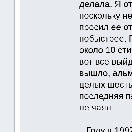
делала. Я от
поскольку не
просил ее о
побыстрее. 
около 10 ст
вот все выйд
вышло, альм
целых шесть
последняя п
не чаял.
Году в 1997