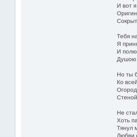
И вот я
Оригин
Сокрыт
Тебя н
Я прин
И полю
Душою 
Но ты 
Ко все
Огород
Стеной
Не ста
Хоть па
Тянул 
Любви 