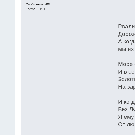
Сообщений: 401
Karma: +0/-0
* 
Рвали
Дорож
А ког
мы их
Море 
И в с
Золот
На за
И ког
Без Л
Я ему
От лю