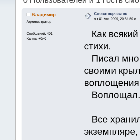
0 Пользователей и 1 Гость смот
Словотворчество
Владимир
«
:
01 Авг. 2009, 20:34:50 »
Администратор
Как всякий 
Сообщений: 401
Karma: +0/-0
стихи.
Писал много
своими крыл
воплощения
Воплощал. 
Все хранил
экземпляре, 