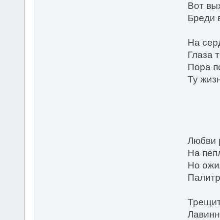
Boт вы
Бреди в
На серд
Глаза 
Пора п
Ту жиз
* 
Любви 
На пепл
Но ожи
Палитр
Трещит
Лавинн