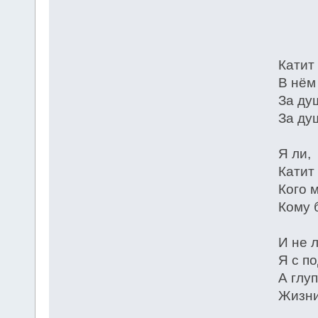
* 
Катит
В нём
За ду
За ду
Я ли, 
Катит
Кого 
Кому 
И не 
Я с по
А глу
Жизни