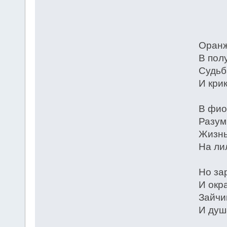
* 
Оранж
В пол
Судьб
И крик
В фио
Разум
Жизнь
На ли
Но за
И окр
Зайчик
И душ