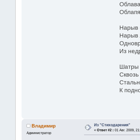
Облава
Облапя
Нарыв 
Нарыв 
Одновр
Из нед
Шатры 
Сквозь
Стальн
К подн
Из "Стиходарения"
Владимир
«
Ответ #2 :
01 Авг. 2009, 21
Администратор