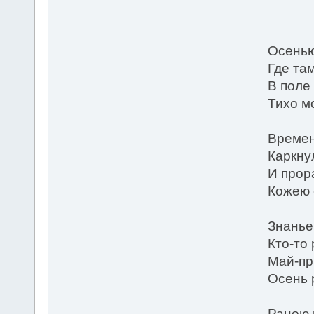
*
Осенью
Где та
В поле
Тихо мо
Времен
Каркну
И прор
Кожею 
Знанье
Кто-то
Май-пр
Осень 
Раною 