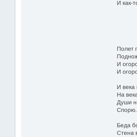
И как-т
* 
Полет 
Поднож
И огор
И огор
И века
На век
Души н
Спорю.
Беда б
Стена 