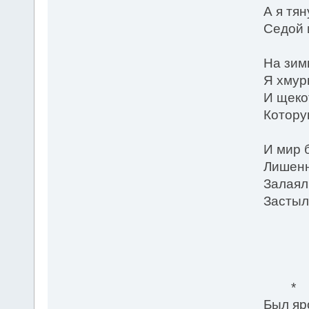
А я тя
Седой 
На зим
Я хмур
И щеко
Котору
И мир 
Лишенн
Залаял
Застыл 
1
* 
Был яро