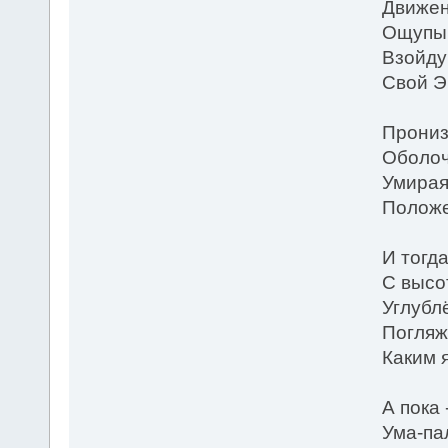
Движен
Ощупыв
Взойду
Свой Э
Прониз
Оболоч
Умирая
Положе
И тогд
С высо
Углубл
Погляжу
Каким 
А пока 
Ума-па