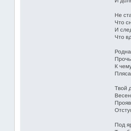
И дол
Не ст
Что с
И сле
Что в
Родная
Прочь
К чем
Пляса
Твой 
Весен
Прояв
Отсту
Под я