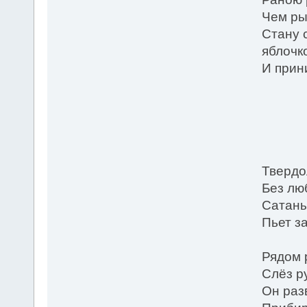
Чем ры
Стану 
яблочк
И прини
* *
Твердо
Без люб
Сатаны
Пьет з
Рядом 
Слёз р
Он раз