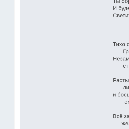
Ты об
И буд
Светит
* 
Тихо 
Груст
Незам
стру
Расты
листь
и бос
омер
Всё з
желт