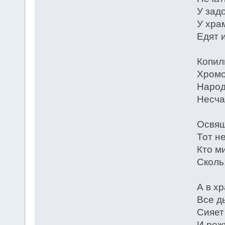
У зад
У хра
Едят и
Копил
Хромо
Народ
Несча
Освящ
Тот не
Кто м
Сколь
А в хр
Все д
Сияет
И реж