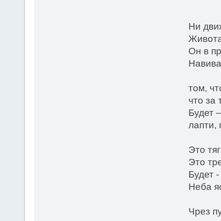
* 
Ни движ
Живота
Он в п
Навива
том, чт
что за 
Будет 
лапти, 
Это тяг
Это тре
Будет -
Неба яс
Чрез п