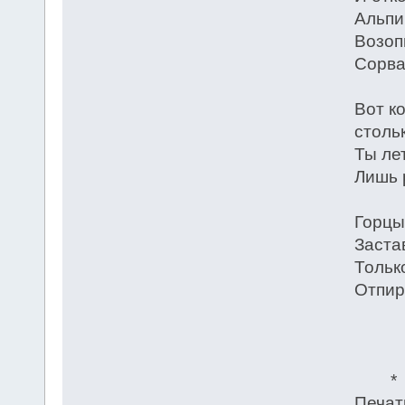
Альпи
Возоп
Сорва
Вот к
столь
Ты лет
Лишь 
Горцы
Заста
Тольк
Отпир
* 
Печат