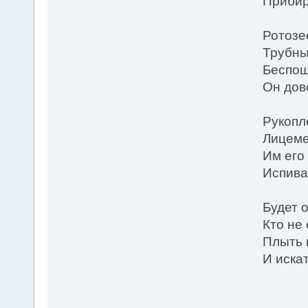
Прибир
Ротозе
Трубны
Беспощ
Он дов
Рукопл
Лицеме
Им его
Испива
Будет 
Кто не 
Плыть 
И иска