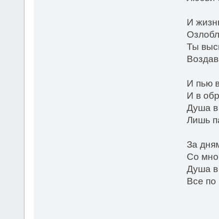
И жизн
Озлобл
Ты выс
Воздав
И пью 
И в об
Душа в
Лишь п
За дня
Со мно
Душа в
Все по
1