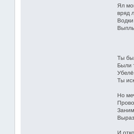
Ял мо
вряд 
Водки
Выплы
* 
Ты бы
Были 
Убелё
Ты ис
Но ме
Прово
Заним
Выраз
И отк