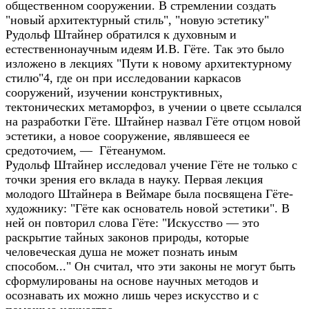
общественном сооружении. В стремлении создать
"новый архитектурный стиль", "новую эстетику"
Рудольф Штайнер обратился к духовным и
естественнонаучным идеям И.В. Гёте. Так это было
изложено в лекциях "Пути к новому архитектурному
стилю"4, где он при исследовании каркасов
сооружений, изучении конструктивных,
тектонических метаморфоз, в учении о цвете ссылался
на разработки Гёте. Штайнер назвал Гёте отцом новой
эстетики, а новое сооружение, являвшееся ее
средоточием, — Гётеанумом.
Рудольф Штайнер исследовал учение Гёте не только с
точки зрения его вклада в науку. Первая лекция
молодого Штайнера в Веймаре была посвящена Гёте-
художнику: "Гёте как основатель новой эстетики". В
ней он повторил слова Гёте: "Искусство — это
раскрытие тайных законов природы, которые
человеческая душа не может познать иным
способом..." Он считал, что эти законы не могут быть
сформулированы на основе научных методов и
осознавать их можно лишь через искусство и с