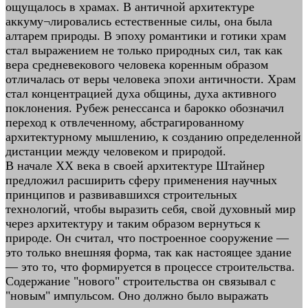
ощущалось в храмах. В античной архитектуре
аккуму¬лировались естественные силы, она была
алтарем природы. В эпоху романтики и готики храм
стал выражением не только природных сил, так как
вера средневекового человека коренным образом
отличалась от веры человека эпохи античности. Храм
стал концентрацией духа общины, духа активного
поклонения. Рубеж ренессанса и барокко обозначил
переход к отвлеченному, абстрагированному
архитектурному мышлению, к созданию определенной
дистанции между человеком и природой.
В начале XX века в своей архитектуре Штайнер
предложил расширить сферу применения научных
принципов и развивавшихся строительных
технологий, чтобы выразить себя, свой духовный мир
через архитектуру и таким образом вернуться к
природе. Он считал, что построенное сооружение —
это только внешняя форма, так как настоящее здание
— это то, что формируется в процессе строительства.
Содержание "нового" строительства он связывал с
"новым" импульсом. Оно должно было выражать