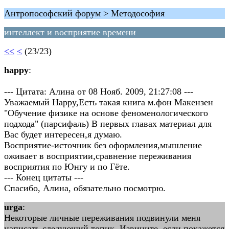
Антропософский форум > Методософия
интеллект и восприятие времени
<<
<
(23/23)
happy
:
--- Цитата: Алина от 08 Нояб. 2009, 21:27:08 ---
Уважаемый Happy,Есть такая книга м.фон Макензен
"Обучение физике на основе феноменологического
подхода" (парсифаль) В первых главах материал для
Вас будет интересен,я думаю.
Восприятие-источник без оформления,мышление
оживает в восприятии,сравнение переживания
восприятия по Юнгу и по Гёте.
--- Конец цитаты ---
Спасибо, Алина, обязательно посмотрю.
urga
:
Некоторые личные переживания подвинули меня
написать следующий топик. Извините, если покажется