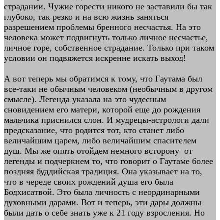
страдании. Чужие горести никого не заставили бы так
глубоко, так резко и на всю жизнь заняться
разрешением проблемы бренного несчастья. На это
человека может подвигнуть только личное несчастье,
личное горе, собственное страдание. Только при таком
условии он подвяжется искренне искать выход!
А вот теперь мы обратимся к тому, что Гаутама был
все-таки не обычным человеком (необычным в другом
смысле). Легенда указала на это чудесным
сновидением его матери, которой еще до рождения
мальчика приснился слон. И мудрецы-астрологи дали
предсказание, что родится тот, кто станет либо
величайшим царем, либо величайшим спасителем
душ. Мы же опять отойдем немного всторону от
легенды и подчеркнем то, что говорит о Гаутаме более
поздняя буддийская традиция. Она указывает на то,
что в череде своих рождений душа его была
Бодхисатвой. Это была личность с неординарными
духовными дарами. Вот и теперь, эти дары должны
были дать о себе знать уже к 21 году взросления. Но