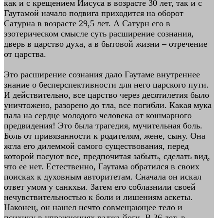
как и с крещением Иисуса в возрасте 30 лет, так и с
Гаутамой начало подвига приходится на оборот
Сатурна в возрасте 29,5 лет. А Сатурн его в
эзотерическом смысле суть расширение сознания,
дверь в царство духа, а в бытовой жизни – отречение
от царства.
Это расширение сознания дало Гаутаме внутреннее
знание о бесперспективности для него царского пути.
И действительно, все царство через десятилетия было
уничтожено, разорено до тла, все погибли. Какая мука
пала на сердце молодого человека от кошмарного
предвидения! Это была трагедия, мучительная боль.
Боль от привязанности к родителям, жене, сыну. Она
жгла его дилеммой самого существования, перед
которой пасуют все, предпочитая забыть, сделать вид,
что ее нет. Естественно, Гаутама обратился в своих
поисках к духовным авторитетам. Сначала он искал
ответ умом у санкхьи. Затем его соблазнили своей
нечувствительностью к боли и лишениям аскеты.
Наконец, он нашел нечто совмещающее тело и
психику в упражнениях раджа-йоги. В 36 лет, в