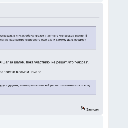
вствовать в книгах обоих трезво и активно что весьма важно. В
лагаю вам конкретизировать еще раз и самому дать предмет
шаг за шагом, пока участники не решат, что "как раз".
зал четко в самом начале.
уг с другом, имея прагматический расчет положить их в основу
Записан