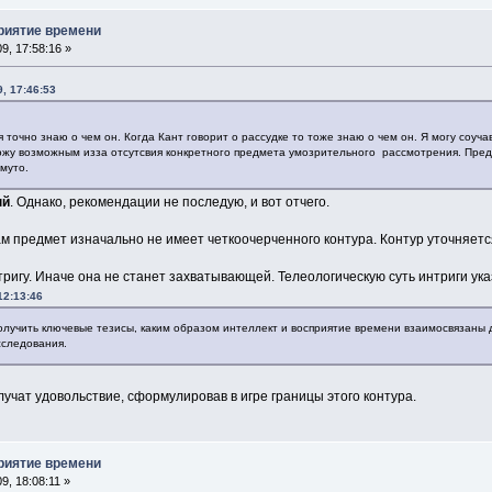
приятие времени
9, 17:58:16 »
, 17:46:53
я точно знаю о чем он. Когда Кант говорит о рассудке то тоже знаю о чем он. Я могу соуча
ожу возможным изза отсутсвия конкретного предмета умозрительного рассмотрения. Пред
комуто.
ый
. Однако, рекомендации не последую, и вот отчего.
ам предмет изначально не имеет четкоочерченного контура. Контур уточняется 
тригу. Иначе она не станет захватывающей. Телеологическую суть интриги ука
12:13:46
лучить ключевые тезисы, каким образом интеллект и восприятие времени взаимосвязаны др
сследования.
учат удовольствие, сформулировав в игре границы этого контура.
приятие времени
9, 18:08:11 »