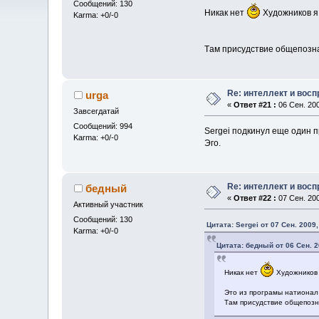
Сообщений: 130
Никак нет
Художников 
Karma: +0/-0
Tам присудствие общепозн
Re: интеллект и вос
urga
«
Ответ #21 :
06 Сен. 200
Завсегдатай
Сообщений: 994
Sergei подкинул еще один 
Karma: +0/-0
Эго.
Re: интеллект и вос
бедный
«
Ответ #22 :
07 Сен. 200
Активный участник
Сообщений: 130
Цитата: Sergei от 07 Сен. 2009,
Karma: +0/-0
Цитата: бедный от 06 Сен. 2
Никак нет
Художников
Это из програмы натионал
Tам присудствие общепоз