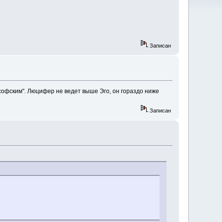
Записан
софским". Люцифер не ведет выше Эго, он гораздо ниже
Записан