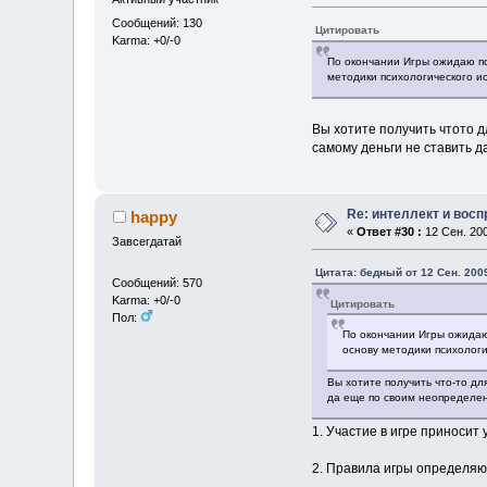
Сообщений: 130
Цитировать
Karma: +0/-0
По окончании Игры ожидаю по
методики психологического и
Вы хотите получить чтото д
самому деньги не ставить 
Re: интеллект и вос
happy
«
Ответ #30 :
12 Сен. 200
Завсегдатай
Цитата: бедный от 12 Сен. 2009
Сообщений: 570
Karma: +0/-0
Цитировать
Пол:
По окончании Игры ожидаю 
основу методики психологи
Вы хотите получить что-то дл
да еще по своим неопределе
1. Участие в игре приносит
2. Правила игры определяют