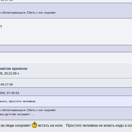
х обспотыкаешься. Сбить с ног норовят.
 ?
приятие времени
9, 20:21:09 »
 08:17:08
009, 07:49:54
ного, простого человека.
х обспотыкаешься. Сбить с ног норовят.
все детство затукают ....
 так люди сноровят
встать на ноги. Простого человека не искать надо а ос