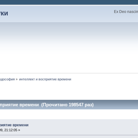
уки
Ex Deo nascimu
одософия
»
интеллект и восприятие времени
сприятие времени (Прочитано 198547 раз)
приятие времени
9, 21:12:05 »