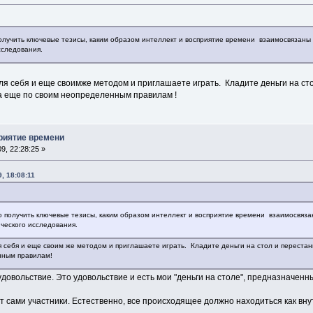
лучить ключевые тезисы, каким образом интеллект и восприятие времени взаимосвязаны д
сследования.
ля себя и еще своимже методом и приглашаете играть. Кладите деньги на сто
да еще по своим неопределенным правилам !
приятие времени
9, 22:28:25 »
, 18:08:11
получить ключевые тезисы, каким образом интеллект и восприятие времени взаимосвязаны
ческого исследования.
я себя и еще своим же методом и приглашаете играть. Кладите деньги на стол и перестан
нным правилам!
 удовольствие. Это удовольствие и есть мои "деньги на столе", предназначенн
 сами участники. Естественно, все происходящее должно находиться как внутр