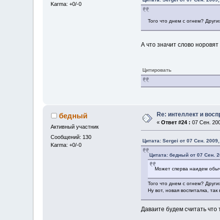
Karma: +0/-0
Того что днем с огнем? Други
А что значит слово норовят
Цитировать
Re: интеллект и вос
бедный
«
Ответ #24 :
07 Сен. 200
Активный участник
Сообщений: 130
Цитата: Sergei от 07 Сен. 2009,
Karma: +0/-0
Цитата: бедный от 07 Сен. 2
Может сперва наидем обыч
Того что днем с огнем? Други
Ну вот, новая воспиталка, так 
Даваите будем считать что