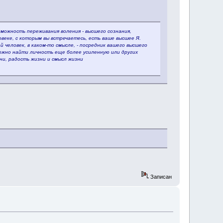
зможность переживания воления - высшего сознания,
овеке, с которым вы встречаетесь, есть ваше высшее Я.
 человек, в каком-то смысле, - посредник вашего высшего
можно найти личность еще более усиленную или других
зни, радость жизни и смысл жизни
Записан