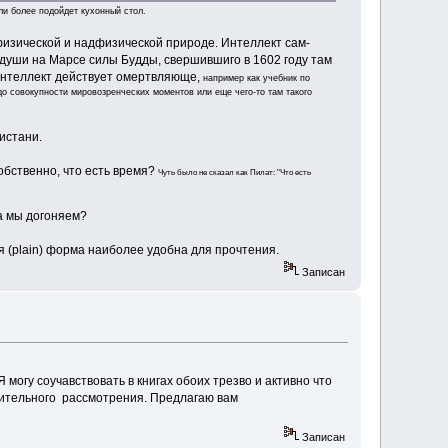
ли более подойдет кухонный стол.
физической и надфизической природе. Интеллект сам-
 души на Марсе силы Будды, свершившиго в 1602 году там
интеллект действует омертвляюще,
например как учебник по
до совокупности мировозренческих моментов или еще чего-то там такого
истани.
обственно, что есть время?
Чуть было не сказал как Пилат: "Что есть
да мы догоняем?
 (plain) форма наиболее удобна для прочтения.
Записан
 Я могу соучавствовать в книгах обоих трезво и активно что
рительного рассмотрения. Предлагаю вам
Записан