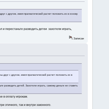
руг с другом, имея прагматический расчет положить их в основу
л и перестаньте разводить детеи захотели играть,
Записан
 друг с другом, имея прагматический расчет положить их в
ьте разводить детей. Захотели играть, самому деньги не ставить
ые в оплату игрокам.
и этичного, так и внутри законного.