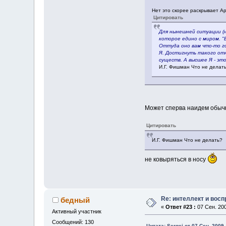
Нет это скорее раскрывает Арм
Цитировать
Для нынешней ситуации (н
которое едино с миром. "
Оттуда оно вам что-то го
Я. Достигнуть такого отн
существ. А высшее Я - эт
И.Г. Фишман Что не делат
Может сперва наидем обычн
Цитировать
И.Г. Фишман Что не делать?
не ковыряться в носу
Re: интеллект и вос
бедный
«
Ответ #23 :
07 Сен. 200
Активный участник
Сообщений: 130
Цитата: Sergei от 07 Сен. 2009,