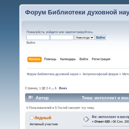
Форум Библиотеки духовной на
Пожалуйста,
войдите
или
зарегистрируйтесь
.
Войти
Начало
Помощь
Календарь
Войти
Регистрация
Форум Библиотеки духовной науки
»
Антропософский форум
»
Мет
Страниц:
1
[
2
]
3
4
...
6
Вниз
Автор
Тема: интеллект и во
0 Пользователей и 5 Гостей смотрят эту тему.
Re: интеллект и вос
бедный
«
Ответ #20 :
06 Сен. 200
Активный участник