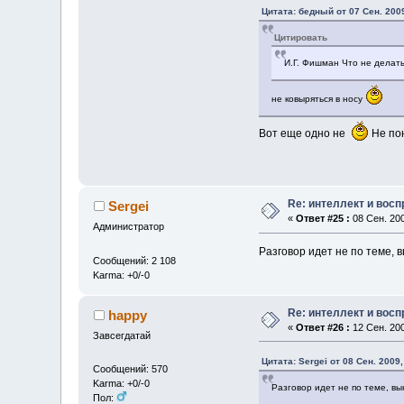
Цитата: бедный от 07 Сен. 2009
Цитировать
И.Г. Фишман Что не делат
не ковыряться в носу
Вот еще одно не
Не по
Re: интеллект и вос
Sergei
«
Ответ #25 :
08 Сен. 200
Администратор
Разговор идет не по теме, 
Сообщений: 2 108
Karma: +0/-0
Re: интеллект и вос
happy
«
Ответ #26 :
12 Сен. 200
Завсегдатай
Цитата: Sergei от 08 Сен. 2009,
Сообщений: 570
Karma: +0/-0
Разговор идет не по теме, вы
Пол: