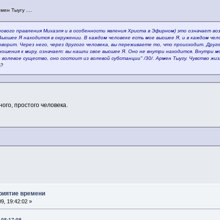
ен Тыугу ....
ового правления Михаэля и в особенности явления Христа в Эфирном) это означает во
Высшее Я находится в окружении. В каждом человеке есть мое высшее Я, и в каждом чел
ворит. Через него, через другого человека, вы переживаете то, что происходит. Другой
ошения к миру, означает: вы нашли свое высшее Я. Оно не внутри находится. Внутри 
о волевое существо, оно состоит из волевой субстанции" /30/. Армен Тыугу. Чувство жи
ь?
ого, простого человека.
приятие времени
9, 19:42:02 »
 08:17:08