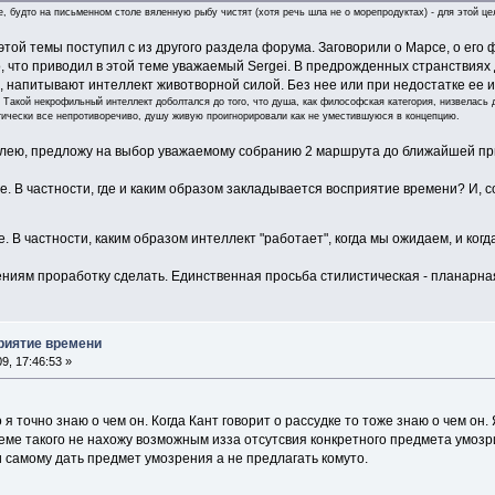
, будто на письменном столе вяленную рыбу чистят (хотя речь шла не о морепродуктах) - для этой це
той темы поступил с из другого раздела форума. Заговорили о Марсе, о его 
о, что приводил в этой теме уважаемый Sergei. В предрожденных странствиях
 напитывают интеллект животворной силой. Без нее или при недостатке ее 
Такой некрофильный интеллект доболтался до того, что душа, как философская категория, низвелась 
гически все непротиворечиво, душу живую проигнорировали как не уместившуюся в концепцию.
олею, предложу на выбор уважаемому собранию 2 маршрута до ближайшей пр
е. В частности, где и каким образом закладывается восприятие времени? И, с
е. В частности, каким образом интеллект "работает", когда мы ожидаем, и ког
ниям проработку сделать. Единственная просьба стилистическая - планарная
приятие времени
9, 17:46:53 »
о я точно знаю о чем он. Когда Кант говорит о рассудке то тоже знаю о чем он.
теме такого не нахожу возможным изза отсутсвия конкретного предмета умоз
и самому дать предмет умозрения а не предлагать комуто.