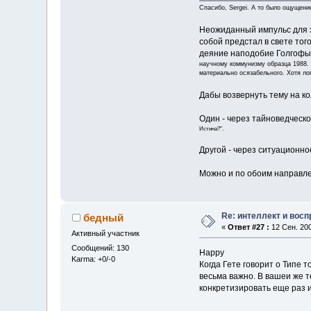
Спасибо, Sergei. А то было ощущение
Неожиданный импульс для э
собой предстал в свете тог
деяние наподобие Голгофы,
научному коммунизму образца 1988. 
материально осязабельного. Хотя ло
Дабы возвернуть тему на к
Один - через тайноведческо
Истина?".
Другой - через ситуационно
Можно и по обоим направле
Re: интеллект и вос
бедный
«
Ответ #27 :
12 Сен. 200
Активный участник
Сообщений: 130
Happy
Karma: +0/-0
Когда Гете говорит о Типе т
весьма важно. В вашеи же 
конкретизировать еще раз 