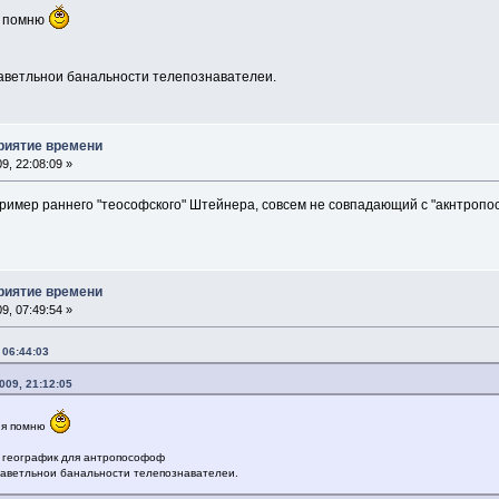
я помню
аветльнои банальности телепознавателеи.
приятие времени
9, 22:08:09 »
пример раннего "теософского" Штейнера, совсем не совпадающий с "акнтропо
приятие времени
9, 07:49:54 »
 06:44:03
009, 21:12:05
 я помню
 географик для антропософоф
наветльнои банальности телепознавателеи.