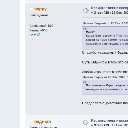
Re: интеллект и вос
happy
«
Ответ #28 :
12 Сен. 200
Завсегдатай
Цитата: бедный от 12 Сен. 2009
Сообщений: 570
Karma: +0/-0
Happy
Пол:
Когда Гете говорит о Типе то 
вашеи же теме такого не нах
умозрения а не предлагать 
Спасибо, уважаемый
бедн
Суть СМД-игры в том, что с
Любая игра несет в себе ин
Цитата: happy от 30 Авг. 2009, 
По окончании Игры ожидаю по
методики психологического и
Предполагаю, участники пол
Re: интеллект и вос
бедный
«
Ответ #29 :
12 Сен. 200
Активный участник