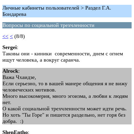
Личные кабинеты пользователей > Раздел Г.А.
Бондарева
Вопросы по социальной трехчленности
<<
<
(8/8)
Sergei
:
Таковы они - киники современности, днем с огнем
ищут человека, а вокруг саранча.
Alrock
:
Важа Чхаидзе,
Если серьезно, то в вашей манере общения я не вижу
человеческих мотивов.
Много высокомерия, много эгоизма, а любви к людям
нет.
О какой социальной трехчленности может идти речь.
Но хоть "Ты Горе" и пишется раздельно, нет горя без
добра. :)
ShenEntho
: