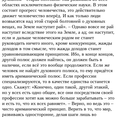
областях исключительно физические науки. В этом
состоит прогресс человечества, это действительно
движет человечество вперёд. И как только люди
возвысятся над этой старой болтовней о духовных
вещах, на Земле наступит рай». – Однако вовсе не рай
наступит вследствие этого на Земле, а ад; он наступит,
если и дальше человеческим родом не станет
руководить ничего иного, кроме конкуренции, жажды
доходов в том смысле, что жажда доходов станет
уравновешивающим принципом. Ибо, в конце концов,
другой полюс должен найтись, он должен быть в
наличии, если всё это вообще продолжится. Если же
человек не найдёт духовного полюса, то ему придётся
иметь ариманический полюс. Если профессии
специализируются, то в качестве единства останется
одно. Скажут: «Конечно, один такой, другой этакий,
но у всех есть одно общее, все они посредством своей
профессии хотят как можно больше зарабатывать – это
и есть то, что их всех равняет». – Верно, но ведь это –
чисто ариманический принцип. Верить в то, что мир,
развиваясь односторонне, делая шаги лишь во