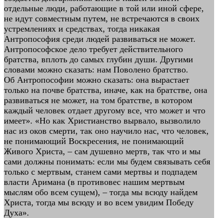
отдельные люди, работающие в той или иной сфере,
не идут совместным путем, не встречаются в своих
устремлениях и средствах, тогда никакая
Антропософия среди людей развиваться не может.
Антропософское дело требует действительного
братства, вплоть до самых глубин души. Другими
словами можно сказать: нам Поволено братство.
Об Антропософии можно сказать: она вырастает
только на почве братства, иначе, как на братстве, она
развиваться не может, на том братстве, в котором
каждый человек отдает другому все, что может и что
имеет». «Но как Христианство вырвало, вызволило
нас из оков смерти, так оно научило нас, что человек,
не понимающий Воскресения, не понимающий
Живого Христа, – сам душевно мертв, так что и мы
сами должны понимать: если мы будем связывать себя
только с мертвым, станем сами мертвы и подпадем
власти Аримана (в противовес нашим мертвым
мыслям обо всем сущем), – тогда мы всюду найдем
Христа, тогда мы всюду и во всем увидим Победу
Духа».