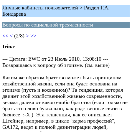
Личные кабинеты пользователей > Раздел Г.А.
Бондарева
Вопросы по социальной трехчленности
<<
<
(2/8)
>
>>
Irina
:
--- Цитата: EWC от 23 Июль 2010, 13:08:10 ---
Возвращаясь к вопросу об эгоизме. (см. выше)
Каким же образом братство может быть принципом
хозяйственной жизни, если она будет основана на
эгоизме (пусть и косвенном)? Та тенденция, которая
движет этой хозяйственной жизнью современности,
весьма далека от какого-либо братства (если только не
брать это слово буквально, как родственные связи в
бизнесе :-X ) Эта тенденция, как ее описывает
Штейнер, например, в цикле "карма профессий",
GA172, ведет к полной дезинтеграции людей,