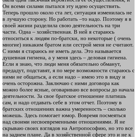
Он всеми силами пытался эту идею осуществить.
Теперь прошло около ста лет, ситуация изменилась не
в лучшую сторону. Но работать –то надо. Поэтому я в
своей жизни разделила свою деятельность на три
части. Одна – хозяйственная. В ней я стараюсь
относиться к людям по-братски, но некоторые ( очень
многие) никаким братом или сестрой меня не считают.
С ними я стараюсь не иметь дела. Это называется
душевная гигиена, а у меня здесь – деловая гигиена.
Если я знаю, что люди меня обязательно обманут,
предадут, подставят, я по мере возможности стараюсь с
ними не общаться, а если надо – имею это в виду и
очень осторожна. Заключаю с ними договора как
можно более ясные, оговариваю все вопросы до начала
деятельности. За свое братское отношение платишь
сам, и надо отдавать себе в этом отчет. Поэтому в
братских отношениях важна умеренность – сколько
можешь. Здесь помогает юмор. Вовремя посмеяться
над своими несвоевременными отношениями. Я не
скрываю своих взглядов на Антропософию, но это все
на заднем плане. Да в хозяйственной сфере это и не к