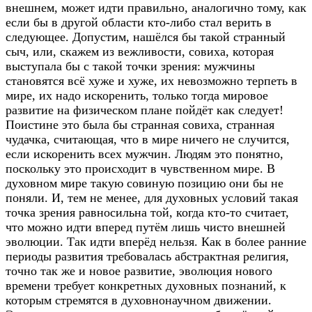
внешнем, может идти правильно, аналогично тому, как
если бы в другой области кто-либо стал верить в
следующее. Допустим, нашёлся бы такой странный
сыч, или, скажем из вежливости, совиха, которая
выступала бы с такой точки зрения: мужчины
становятся всё хуже и хуже, их невозможно терпеть в
мире, их надо искоренить, только тогда мировое
развитие на физическом плане пойдёт как следует!
Поистине это была бы странная совиха, странная
чудачка, считающая, что в мире ничего не случится,
если искоренить всех мужчин. Людям это понятно,
поскольку это происходит в чувственном мире. В
духовном мире такую совиную позицию они бы не
поняли. И, тем не менее, для духовных условий такая
точка зрения равносильна той, когда кто-то считает,
что можно идти вперед путём лишь чисто внешней
эволюции. Так идти вперёд нельзя. Как в более ранние
периоды развития требовалась абстрактная религия,
точно так же и новое развитие, эволюция нового
времени требует конкретных духовных познаний, к
которым стремятся в духовнонаучном движении.