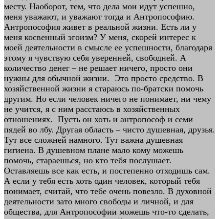
месту. Наоборот, тем, что дела мои идут успешно,
меня уважают, и уважают тогда и Антропософию.
Антропософия живет в реальной жизни. Есть ли у
меня косвенный эгоизм? У меня, скорей интерес к
моей деятельности в смысле ее успешности, благодаря
этому я чувствую себя уверенней, свободней. А
количество денег – не решает ничего, просто они
нужны для обычной жизни. Это просто средство. В
хозяйственной жизни я стараюсь по-братски помочь
другим. Но если человек ничего не понимает, ни чему
не учится, я с ним расстаюсь в хозяйственных
отношениях. Пусть он хоть и антропософ и семи
пядей во лбу. Другая область – чисто душевная, друзья.
Тут все сложней намного. Тут важна душевная
гигиена. В душевном плане мало кому можешь
помочь, стараешься, но кто тебя послушает.
Оставляешь все как есть, и постепенно отходишь сам.
А если у тебя есть хоть один человек, который тебя
понимает, считай, что тебе очень повезло. В духовной
деятельности зато много свободы и личной, и для
общества, для Антропософии можешь что-то сделать,