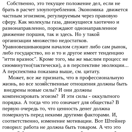
Собственно, это текущее положение дел, если не
брать в расчет злоупотребления. Экономика движется
частным эгоизмом, регулируемым через правовую
сферу. Как молекулы газа, движущиеся хаотично и
разнонаправленно, порождают однонаправленное
движение поршня, так и здесь. Но у такой
организации множество недостатков.
Уравновешивающим началом служит либо сам рынок,
либо государство, но и то и другое имеет тенденцию
"итти вразнос". Кроме того, мы же мыслим процесс не
сиюминутно(тактически), а в перспективе эволюции...
А перспектива показана выше, см. цитату.
Может, все же признать, что в профессиональную
жизнь, во все хозяйственные отношения должны быть
внедрены новые силы? И они должны
компенсировать эгоизм? И эти силы - оккультного
порядка. А тогда что это означает для общества? В
первую очередь то, что ценность денег должна
померкнуть перед некими другими факторами. И,
соответственно, изменение мотивации. Вот Штейнер
говорил: работа не должна быть товаром. А что это