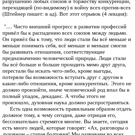
разрушению любых союзов и торжеству конкуренции,
переходящей (по-видимому) в войну всех-против-всех
(Штейнер пишет: в ад). Вот этот отрывок (4 лекция):
".... Чисто внешний прогресс в развитии профессий
привёл бы к распадению всех союзов между людьми.
Он привёл бы к тому, что люди стали бы всё меньше и
меньше понимать себя, всё меньше и меньше смогли
бы развивать отношения, соответствующие
предназначению человеческой природы. Люди стали
бы всё больше и больше проходить мимо друг друга,
перестали бы искать чего-либо, кроме выгоды,
потеряли бы возможность вступать друг с другом в
какие-либо отношения, кроме конкурентных. Этого не
должно произойти, иначе человеческий род впал бы в
полный упадок, декаданс. А чтобы этого не
произошло, духовная наука должно распространяться.
Есть одна возможность правильным образом отдать
должное тому, к чему сегодня, даже отрицая его,
бессознательно стремятся многие. Вы знаете, сегодня
есть много людей, которые говорят: «Ах, разговоры о
духовном – старая болтовня! Мы развиваем во всех