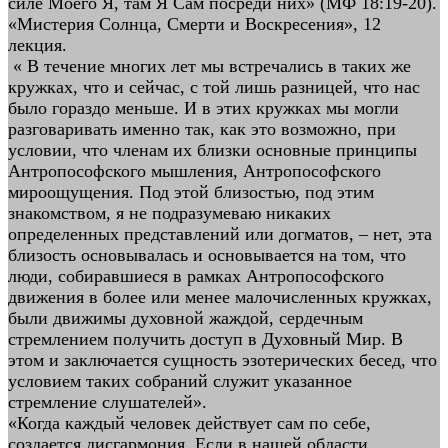
силе Моего Я, там Я Сам посреди них» (МФ 18:19-20).
«Мистерия Солнца, Смерти и Воскресения», 12
лекция.
« В течение многих лет мы встречались в таких же
кружках, что и сейчас, с той лишь разницей, что нас
было гораздо меньше. И в этих кружках мы могли
разговаривать именно так, как это возможно, при
условии, что членам их близки основные принципы
Антропософского мышления, Антропософского
мироощущения. Под этой близостью, под этим
знакомством, я не подразумеваю никаких
определенных представлений или догматов, – нет, эта
близость основывалась и основывается на том, что
люди, собиравшиеся в рамках Антропософского
движения в более или менее малочисленных кружках,
были движимы духовной жаждой, сердечным
стремлением получить доступ в Духовный Мир. В
этом и заключается сущность эзотерических бесед, что
условием таких собраний служит указанное
стремление слушателей».
«Когда каждый человек действует сам по себе,
создается дисгармония. Если в нашей области