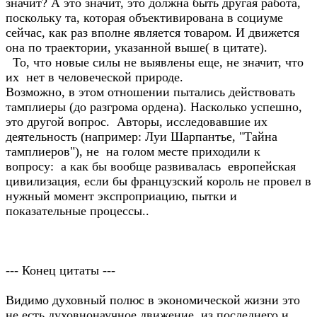
значит? А это значит, это должна быть другая работа,
поскольку та, которая объективирована в социуме
сейчас, как раз вполне является товаром. И движется
она по траектории, указанной выше( в цитате).
То, что новые силы не выявлены еще, не значит, что
их нет в человеческой природе.
Возможно, в этом отношении пытались действовать
тамплиеры (до разгрома ордена). Насколько успешно,
это другой вопрос. Авторы, исследовавшие их
деятельность (например: Луи Шарпантье, "Тайна
тамплиеров"), не на голом месте приходили к
вопросу: а как бы вообще развивалась европейская
цивилизация, если бы французский король не провел в
нужный момент экспроприацию, пытки и
показательные процессы..
--- Конец цитаты ---
Видимо духовный полюс в экономической жизни это
не есть духовнонаучное движение, из последнего и