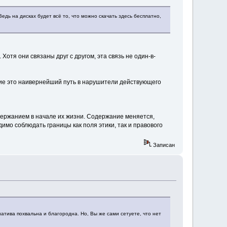
дь на дисках будет всё то, что можно скачать здесь бесплатно,
Хотя они связаны друг с другом, эта связь не один-в-
ие это наивернейший путь в нарушители действующего
держанием в начале их жизни. Содержание меняется,
имо соблюдать границы как поля этики, так и правового
Записан
атива похвальна и благородна. Но, Вы же сами сетуете, что нет