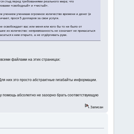
тся стыд перед требованиями реального мира; что
ловами «свободный» и «чистый».
м учением ученикам огромное количество времени и денег (и
чают, прося 5 долларов за свои услуги.
е освобождает вас или меня или кого бы то ни было от
ее их количество: непривязанность не означает не прикасаться
асаться к ним открыто, а не отдёргивать руки.
со всеми файлами на этих страницах:
. Для них это просто абстрактные гигабайты информации.
 эту помощь абсолютно не зазорно брать соответствующую
Записан