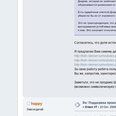
Дхарме, которая не запятнае
оборачивается унижением от 
Есть одарённые учителя Дхар
уберегли бы их от огромного 
Это не трансценденция, это 
выстраивания устойчивых вза
к ним. Это означает относить
Согласитесь, что доля исти
Я предлагаю Вам самому де
http://bdn-steiner.ru/modul
http://bdn-steiner.ru/modul
http://bdn-steiner.ru/modul
За свою работу ребята полу
Вы же, напротив, заинтере
Заметьте, это не продажа Ш
(возможно символическую) п
Re: Поддержка проек
happy
«
Ответ #7 :
10 Окт. 2009
Завсегдатай