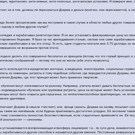
дящих, пуританских, анти-земных, анти-телесных, анти-женских установок. И поверьте мне,
тоит не в том, должны ли пересекаться Дхарма и деньги (конечно, они пересекаются), а ск
здо более прозаическим: как мы поступаем в таком случае в области любых других товаро
 оценку в любом другом случае?
колледже я зарабатывал репетиторством. Я не мог установить фиксированную цену на свои
откровенно бедными. Я брал за час преподавания столько, сколько они сами зарабатывали
колько зарабатывал в час его отец). То есть, одни студенты платили мне 3,75 доллара за ч
совершенно не возражали против этого).
иходило делать это совершенно бесплатно из принципа (потому что это глупый принцип; и э
ктических соображений — потому что они не могли себе этого позволить).
сто используется в юридических конторах, в медицине, психотерапии, социальных сервиса
платы за семинары, ритриты и тому подобные события, где передается учение Дхармы, пот
 учения Дхармы, где этот принцип может быть применен творчески.
 обучения могут оплачиваться по-разному. Например, учитель может давать бесплатные ле
 индивидуальное обучение или групповые ритриты, цена на которые может быть установле
инары могут быть открыты для серьезных, но неплатежеспособных практикующих, не потому
менее удачливых.
платная» Дхарма (в смысле «чистая»), или, проще сказать, Дхарма на халяву, посылает со
шь таким же никчёмным, если будешь практиковать достаточно усердно. Её послание таков
ы тоже становитесь полностью безответственным, если старательно применяете ее. Её по
ной реальности» — синонимы.
ом устанавливается всепроникающая атмосфера лицемерия: т.е., по сути дела, взаимоотн
ны зарабатываться другим способом и называться другим именем. Постоянные реверансы в