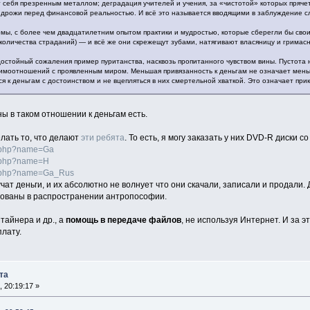
т себя презренным металлом; деградация учителей и учения, за «чистотой» которых пряче
дрожи перед финансовой реальностью. И всё это называется вводящими в заблуждение с
мы, с более чем двадцатилетним опытом практики и мудростью, которые сберегли бы свои
количества страданий) — и всё же они скрежещут зубами, натягивают власяницу и гримасни
достойный сожаления пример пуританства, насквозь пропитанного чувством вины. Пустота н
имоотношений с проявленным миром. Меньшая привязанность к деньгам не означает меньш
ся к деньгам с достоинством и не вцепляться в них смертельной хваткой. Это означает прик
ны в таком отношении к деньгам есть.
лать то, что делают
эти ребята
. То есть, я могу заказать у них DVD-R диски 
es.php?name=Ga
es.php?name=H
es.php?name=Ga_Rus
чат деньги, и их абсолютно не волнует что они скачали, записали и продали
сованы в распространении антропософии.
тайнера и др., а
помощь в передаче файлов
, не используя Интернет. И за
лату.
та
, 20:19:17 »