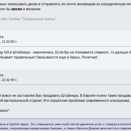
ьно записывать диски и отправлять по почте желающим за определённую невы
было бы
время
и желание.
:
Кен Уилбер "Правильные баксы"
та
, 21:32:00 »
 GA и Штейнера - закончились. Если Вы не понимаете главного, то дальше б
бывают правильные! Оказывается еще и баксы. Почитаю!
та
, 22:32:49 »
Я вовсе не заставляю Вас продавать Штайнера. В Европе полно таких продавц
кой материальной отдачи! Это серьёзная проблема современного альтруизма.
аксы":
ена в грубой сфере. Это совершенно уместный способ движения услуг и товаров в плотно
Дхарма, оперирующая правильными баксами, и таким образом Дхарма включается в соврем