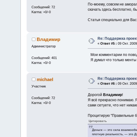
По-моему, совсем не аморал
Сообщений: 72
скачать здесь бесплатно, 
Karma: +0/-0
Статья специально для Вас
Re: Поддержка проек
Владимир
«
Ответ #5 :
09 Окт. 2009
Администратор
Мои комментарии по поводу
Сообщений: 401
Я думал что только менты 
Karma: +0/-0
Re: Поддержка проек
michael
«
Ответ #6 :
09 Окт. 2009
Участник
Дорогой
Владимир
!
Сообщений: 72
Я всё прекрасно понимаю. 
Karma: +0/-0
сами сетуете, что нет ника
Процитирую "Правильные б
Цитировать
Деньги — это сила взаимообм
плотную реальность, — это 