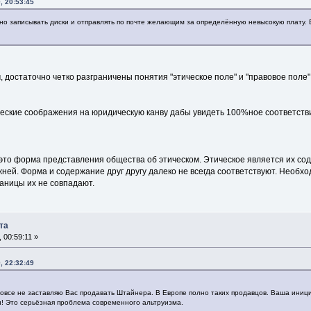
, 20:53:45
о записывать диски и отправлять по почте желающим за определённую невысокую плату. Ве
, достаточно четко разграничены понятия "этическое поле" и "правовое поле". 
еские соображения на юридическую канву дабы увидеть 100%ное соответств
это форма представления общества об этическом. Этическое является их со
ей. Форма и содержание друг другу далеко не всегда соответствуют. Необход
раницы их не совпадают.
та
 00:59:11 »
, 22:32:49
вовсе не заставляю Вас продавать Штайнера. В Европе полно таких продавцов. Ваша иници
! Это серьёзная проблема современного альтруизма.