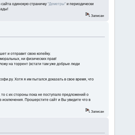
в сайта одинокую страничку
"Деметры"
и периодически
рады!
Записан
шет и отправит свою копейку.
моральных, ни физических прав!
ложу на торрент (кстати там уже добрые люди
фи.ру. Хотя я им пытался доказать в свое время, что
", то с их стороны пока не поступало предложений о
ез исключения. Прошерстите сайт и Вы увидите что в
Записан