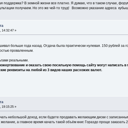
 поддержка? В земной жизни все платно. Я думаю, что в таком случае, форумч
сультации получаем. Но это же чей-то труд! Возможно указание адреса кубышк
та
, 14:32:47 »
вал больше года назад. Отдача была практически нулевая. 150 рублей за г
ностью проваленным.
гами реальными.
жертвование и оказать свою посильную помощь сайту могут написать в 
ие реквизиты на любой из 3 видов наших расхожих валют.
та
, 19:15:25 »
учать небольшой доход, если будете продавать желающим диски с записанным
, желание, а главное время качать такой объём книг. Гораздо проще заказать 