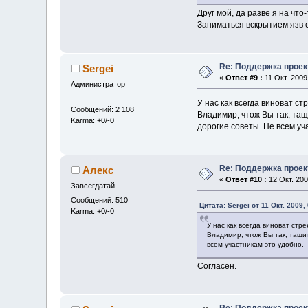
Друг мой, да разве я на чт
Заниматься вскрытием язв с
Re: Поддержка проек
Sergei
«
Ответ #9 :
11 Окт. 2009
Администратор
У нас как всегда виноват ст
Сообщений: 2 108
Владимир, чтож Вы так, тащ
Karma: +0/-0
дорогие советы. Не всем уч
Re: Поддержка проек
Алекс
«
Ответ #10 :
12 Окт. 200
Завсегдатай
Сообщений: 510
Цитата: Sergei от 11 Окт. 2009,
Karma: +0/-0
У нас как всегда виноват стре
Владимир, чтож Вы так, тащит
всем участникам это удобно.
Согласен.