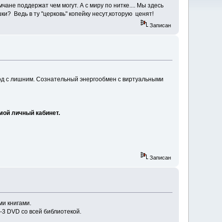
ане поддержат чем могут. А с миру по нитке.... Мы здесь
и? Ведь в ту "церковь" копейку несут,которую ценят!
Записан
од с лишним. Сознательный энергообмен с виртуальными
мой личный кабинет.
Записан
и книгами.
2-3 DVD со всей библиотекой.