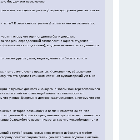
 одно без другого невозможно.
орее в том, как сделать учение Дхармы доступным для тех, кто не
в и услуг? В этом смысле учение Дхармы ничем не отличается.
 уроки, потому что одни студенты были довольно
 за час (или определенный эквивалент; с одного студента —
ас (минимальная тогда ставка), а другие — около сотни долларов
то совсем другое дело, когда я делал это бесплатно или
х, и мне лично очень нравится. К сожалению, её довольно
ому что это сделает слишком сложным бухгалтерский учет, но
кции, открытые для всех и каждого, а затем заинтересовавшиеся
на по все той же плавающей шкале, в зависимости от
 что учение Дхармы не должно касаться денег, а потому что это
общение, которое безошибочно воспринимается как то, что
о, что учение Дхармы не предполагает зрелой ответственности в
слание безошибочно воспринимается так, что «освобождение» и
ошений с грубой реальностью невозможно избежать в любом
 сторону богатых покровителей; унизительные подачки «чистой»