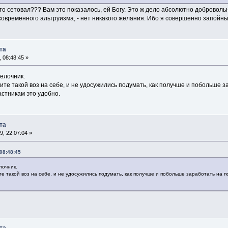
о-то сетовал??? Вам это показалось, ей Богу. Это ж дело абсолютно доброволь
овременного альтруизма, - нет никакого желания. Ибо я совершенно запойный 
та
, 08:48:45 »
релочник.
ите такой воз на себе, и не удосужились подумать, как получше и побольше з
астникам это удобно.
та
9, 22:07:04 »
 08:48:45
лочник.
е такой воз на себе, и не удосужились подумать, как получше и побольше заработать на п