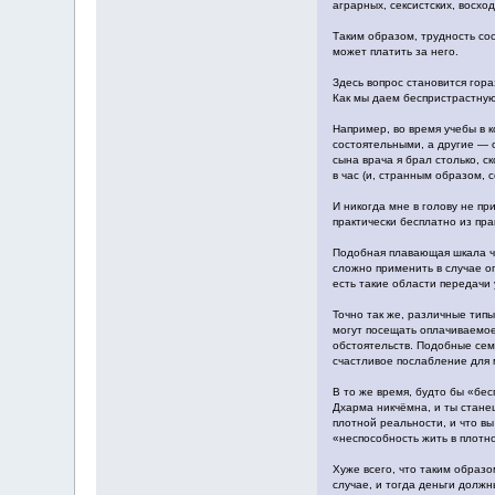
аграрных, сексистских, восхо
Таким образом, трудность сос
может платить за него.
Здесь вопрос становится гора
Как мы даем беспристрастную
Например, во время учебы в 
состоятельными, а другие — 
сына врача я брал столько, с
в час (и, странным образом, 
И никогда мне в голову не пр
практически бесплатно из пра
Подобная плавающая шкала ча
сложно применить в случае о
есть такие области передачи
Точно так же, различные типы
могут посещать оплачиваемое
обстоятельств. Подобные сем
счастливое послабление для 
В то же время, будто бы «бес
Дхарма никчёмна, и ты стане
плотной реальности, и что в
«неспособность жить в плот
Хуже всего, что таким образ
случае, и тогда деньги долж