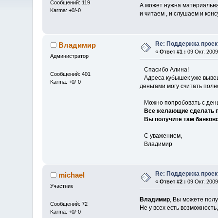
Сообщений: 119
А может нужна материальная
Karma: +0/-0
и читаем , и слушаем и кон
Re: Поддержка проек
Владимир
«
Ответ #1 :
09 Окт. 2009
Администратор
Спасибо Алина!
Сообщений: 401
Адреса кубышек уже вывеши
Karma: +0/-0
деньгами могу считать пол
Можно попробовать с день
Все желающие сделать по
Вы получите там банковск
С уважением,
Владимир
Re: Поддержка проек
michael
«
Ответ #2 :
09 Окт. 2009
Участник
Владимир
, Вы можете пол
Сообщений: 72
Не у всех есть возможность
Karma: +0/-0