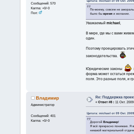
Цитата: michael от 09 Окт. 2009
Сообщений: 570
Karma: +0/-0
По-моему, совсем не аморальн
Пол:
было бы
время
и желание.
Уважаемый
michael
,
В мире, где мы с вами живем
один.
Поэтому проецировать этич
законодательства.
Юридические законы
форма может остаться прежн
поля. Это разные поля, и г
Re: Поддержка проек
Владимир
«
Ответ #8 :
11 Окт. 2009,
Администратор
Цитата: michael от 09 Окт. 2009
Сообщений: 401
Karma: +0/-0
Дорогой
Владимир
!
Я всё прекрасно понимаю. Я 
никакой материальной отдачи