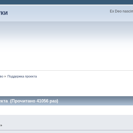
уки
Ex Deo nascimu
во
»
Поддержка проекта
кта (Прочитано 41056 раз)
 »