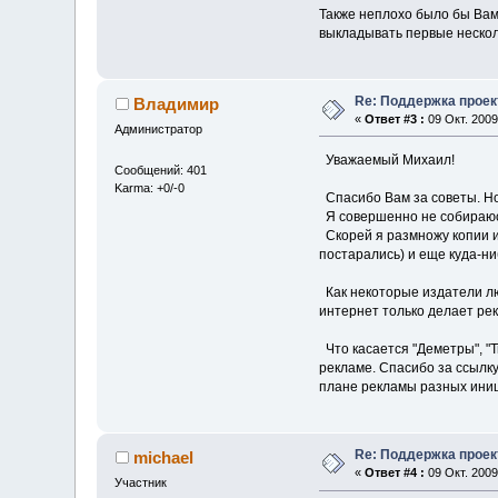
Также неплохо было бы Вам
выкладывать первые несколь
Re: Поддержка проек
Владимир
«
Ответ #3 :
09 Окт. 2009
Администратор
Уважаемый Михаил!
Сообщений: 401
Karma: +0/-0
Спасибо Вам за советы. Но 
Я совершенно не собираюсь
Скорей я размножу копии и
постарались) и еще куда-ни
Как некоторые издатели лю
интернет только делает рек
Что касается "Деметры", "Т
рекламе. Спасибо за ссылку
плане рекламы разных иниц
Re: Поддержка проек
michael
«
Ответ #4 :
09 Окт. 2009
Участник