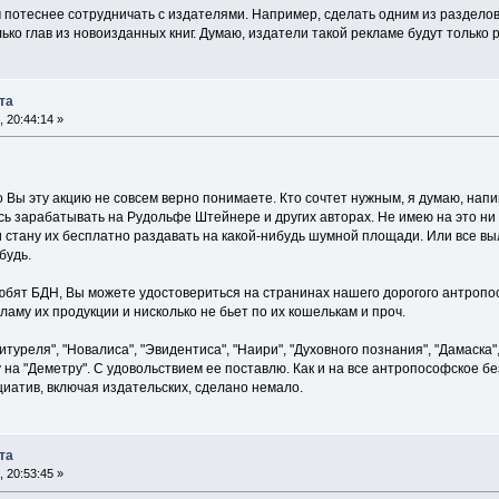
 потеснее сотрудничать с издателями. Например, сделать одним из раздело
ко глав из новоизданных книг. Думаю, издатели такой рекламе будут только 
та
, 20:44:14 »
Вы эту акцию не совсем верно понимаете. Кто сочтет нужным, я думаю, напи
 зарабатывать на Рудольфе Штейнере и других авторах. Не имею на это ни 
 стану их бесплатно раздавать на какой-нибудь шумной площади. Или все вы
будь.
бят БДН, Вы можете удостовериться на странинах нашего дорогого антропосо
ламу их продукции и нисколько не бьет по их кошелькам и проч.
итуреля", "Новалиса", "Эвидентиса", "Наири", "Духовного познания", "Дамаска
 на "Деметру". С удовольствием ее поставлю. Как и на все антропософское б
иатив, включая издательских, сделано немало.
та
, 20:53:45 »