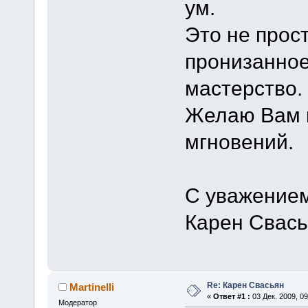
ум.
Это не прос
пронизанное
мастерство.
Желаю Вам в
мгновений.
С уважение
Карен Свась
Re: Карен Свасьян
Martinelli
«
Ответ #1 :
03 Дек. 2009, 09
Модератор