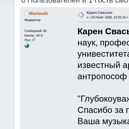
0 Пользователей и 1 Гость смот
Карен Свасьян
Martinelli
«
:
24 Нояб. 2009, 13:33:19 »
Модератор
Карен Свас
Сообщений: 66
Karma: +0/-0
наук, профе
Пол:
унивеститет
известный 
антропософ 
"Глубокоува
Спасибо за п
Ваша музыка