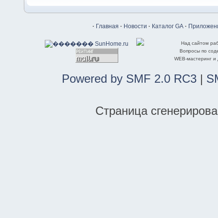
·
Главная
·
Новости
·
Каталог GA
·
Приложени
Над сайтом ра
Вопросы по со
WEB-мастеринг и
Powered by SMF 2.0 RC3
|
S
Страница сгенерирован