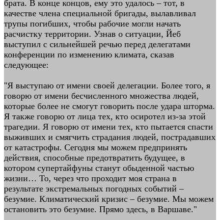
брата. В конце концов, ему это удалось – тот, в
качестве члена специальной бригады, вылавливал
трупы погибших, чтобы рабочие могли начать
расчистку территории. Узнав о ситуации, Йеб
выступил с сильнейшей речью перед делегатами
конференции по изменению климата, сказав
следующее:
"Я выступаю от имени своей делегации. Более того, я
говорю от имени бесчисленного множества людей,
которые более не смогут говорить после удара шторма.
Я также говорю от лица тех, кто осиротел из-за этой
трагедии. Я говорю от имени тех, кто пытается спасти
выживших и смягчить страдания людей, пострадавших
от катастрофы. Сегодня мы можем предпринять
действия, способные предотвратить будущее, в
котором супертайфуны станут обыденной частью
жизни… То, через что проходит моя страна в
результате экстремальных погодных событий –
безумие. Климатический кризис – безумие. Мы можем
остановить это безумие. Прямо здесь, в Варшаве."