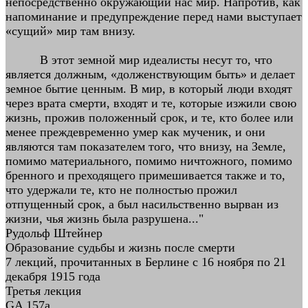
непосредственно окружающий нас мир. Напротив, как
напоминание и предупреждение перед нами выступает
«сущий» мир там внизу.
В этот земной мир идеалисты несут то, что
является должным, «долженствующим быть» и делает
земное бытие ценным. В мир, в который люди входят
через врата смерти, входят и те, которые изжили свою
жизнь, прожив положенный срок, и те, кто более или
менее преждевременно умер как мученик, и они
являются там показателем того, что внизу, на Земле,
помимо материального, помимо ничтожного, помимо
бренного и преходящего примешивается также и то,
что удержали те, кто не полностью прожил
отпущенный срок, а был насильственно вырван из
жизни, чья жизнь была разрушена..."
Рудольф Штейнер
Образование судьбы и жизнь после смерти
7 лекций, прочитанных в Берлине с 16 ноября по 21
декабря 1915 года
Третья лекция
GA 157a