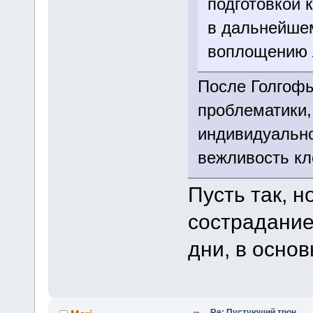
подготовкой 
в дальнейшем
воплощению 
После Голгофы
проблематики, 
индивидуально
вежливость кл
Пусть так, н
сострадание
дни, в основ
Re: Пустующий трон