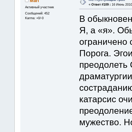
Mari
«
Ответ #109 :
16 Июнь 2010,
Активный участник
Сообщений: 452
В обыкновен
Karma: +0/-0
Я, а «я». О
ограничено 
Порога. Эго
преодолеть 
драматургии
состраданию
катарсис оч
преодоление
мужество. Н