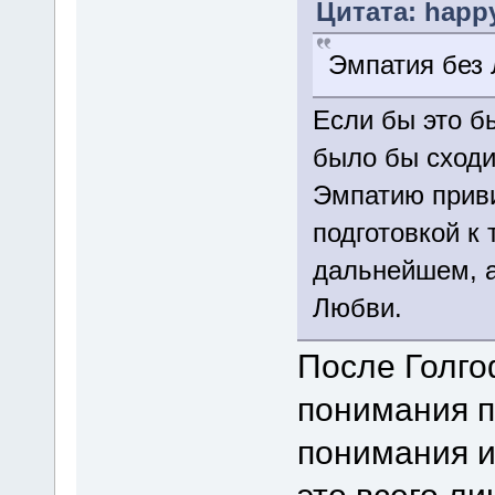
Цитата: happy
Эмпатия без
Если бы это бы
было бы сходи
Эмпатию приви
подготовкой к
дальнейшем, а
Любви.
После Голго
понимания пр
понимания 
это всего л