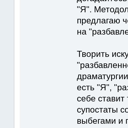
"Я". Методол
предлагаю ч
на "разбавл
Творить иску
"разбавленн
драматургии
есть "Я", "
себе ставит 
супостаты с
выбегами и