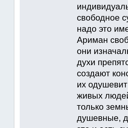
индивидуаль
свободное с
надо это им
Ариман своб
они изначал
духи препятс
создают кон
их одушевит
живых людей.
только земн
душевные, д