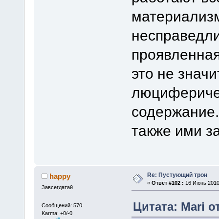
материализм
несправедли
проявленная
это не значи
люцифериче
содержание.
также ими з
Re: Пустующий трон
happy
«
Ответ #102 :
16 Июнь 2010,
Завсегдатай
Цитата: Mari о
Сообщений: 570
Karma: +0/-0