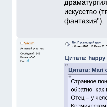
драматургия 
искусство (
фантазия").
Re: Пустующий трон
Vadim
«
Ответ #103 :
16 Июнь 2010,
Активный участник
Сообщений: 148
Цитата: happy 
Karma: +0/-0
Пол:
Цитата: Mari 
Странное пон
обратно, как 
Отец – у чел
Космическом