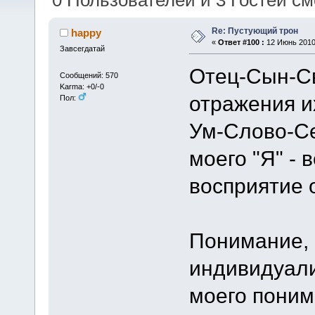
0 Пользователей и 3 Гостей см
Re: Пустующий трон
happy
«
Ответ #100 :
12 Июнь 2010,
Завсегдатай
Отец-Сын-Св
Сообщений: 570
Karma: +0/-0
отражения и
Пол:
Ум-Слово-Се
моего "Я" -
восприятие 
Понимание, 
индивидуали
моего поним