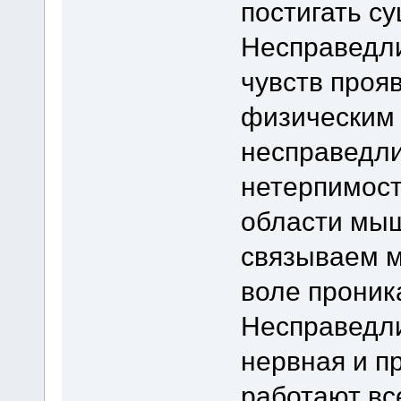
постигать с
Несправедли
чувств прояв
физическим 
несправедли
нетерпимост
области мы
связываем м
воле проник
Несправедли
нервная и п
работают вс