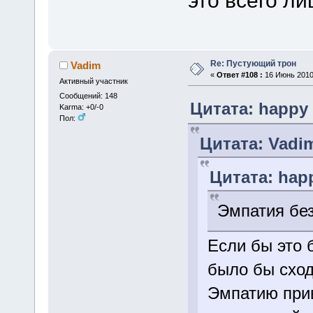
Re: Пустующий трон
Vadim
«
Ответ #108 :
16 Июнь 2010,
Активный участник
Сообщений: 148
Цитата: happy 
Karma: +0/-0
Пол:
Цитата: Vadim
Цитата: happ
Эмпатия бе
Если бы это 
было бы сход
Эмпатию при