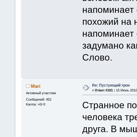
напоминает 
похожий на н
напоминает 
задумано ка
Слово.
Re: Пустующий трон
Mari
«
Ответ #101 :
15 Июнь 2010,
Активный участник
Сообщений: 452
Странное п
Karma: +0/-0
человека тр
друга. В мы