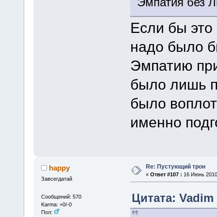
Эмпатия без 
Если бы это 
надо было б
Эмпатию при
было лишь п
было воплот
именно подг
Re: Пустующий трон
happy
«
Ответ #107 :
16 Июнь 2010,
Завсегдатай
Цитата: Vadim 
Сообщений: 570
Karma: +0/-0
Пол: