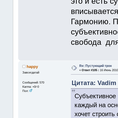
это и есть с
вписываетс
Гармонию. П
субъективно
свобода для
Re: Пустующий трон
happy
«
Ответ #105 :
16 Июнь 2010,
Завсегдатай
Цитата: Vadim 
Сообщений: 570
Karma: +0/-0
Пол:
Субъективное 
каждый на осн
хочет строить