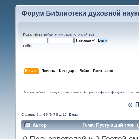
Форум Библиотеки духовной наук
Пожалуйста,
войдите
или
зарегистрируйтесь
.
Войти
Начало
Помощь
Календарь
Войти
Регистрация
Форум Библиотеки духовной науки
»
Антропософский форум
»
В поток
« 
Страниц:
1
...
4
5
[
6
]
7
8
...
16
Вниз
Автор
Тема: Пустующий трон (