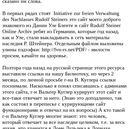
сказано ни слова.
В первых рядах стоят Initiative zur freien Verwaltung
des Nachlasses Rudolf Steiners это сайт моего доброго
знакомого из Дании Уле Бленте и сайт Rudolf Steiner
Online Archiv ребят из Германии, которые год назад,
как и Уле, стали выкладывать в сеть материалы
наследия Р. Штейнера. Отдельным файлом выложены
улины пэдээфки: http://fvn-rs.net/PDF/ - милости
просим, качайте на здоровье.
Полтора года назад на русской странице этого ресурса
выставили ссылки на нашу Билиотеку, но через 2
месяца, по личной просьбе г-на В. Куглера ссылки
поснимали. Насколько я понял списавшись с админами
этого сайта, г-н Вальтер Куглер курирует этот сайт и
все-таки отвечает за него. (Знаю это доподлинно, так
как состоял в переписке с курирующими сайт
функционерами и отвечал на их вопросы) А кто такой
г-н Вальтер Куглер многие знают: это человек,
который отвечает за все наследие целиком, т.е. за весь
архив, что хранится в Доме Дульдека в Дорнахе.