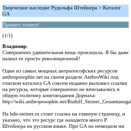
Творческое наследие Рудольфа Штейнера > Каталог
GA
Процесс пошел!
(1/1)
Владимир
:
Совершенно удивительная вещь произошла. Я бы даже
назвал ее просто революционной!
Один из самых мощных антропософских ресурсов
anthroposophie.net на своем разделе AnthroWiki под
списком каталога GA совсем недавно выложил ссылки
на ресурсы, которые совершенно не вписывались в
общую политику книгоиздания Дорнаха:
http://wiki.anthroposophie.net/Rudolf_Steiner_Gesamtausga
На bdn-steiner.ru стоит ссылка на главную страницу, и
указано, что это ресурс где находится много Р.
Штейнера на русском языке. Про GA на немецком ни