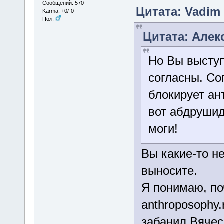
Сообщений: 570
Цитата: Vadim 
Karma: +0/-0
Пол:
Цитата: Алекс
Но Вы выступ
согласны. Со
блокирует ан
вот абдрушид
моги!
Вы какие-то н
выносите.
Я понимаю, по
anthroposophy
забанил Вячесл