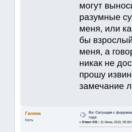
могут вынос
разумные су
меня, или к
бы взрослый
меня, а гово
никак не до
прошу извин
замечание л
Re: Ситуация с форумом
Галина
года
Гость
«
Ответ #31 :
11 Июнь 2010, 05:06: