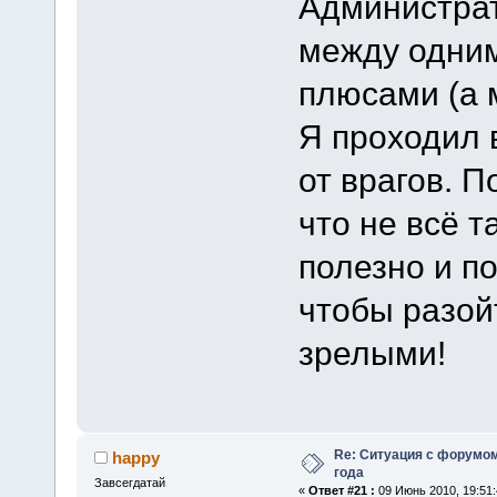
Администрат
между одним
плюсами (а 
Я проходил 
от врагов. П
что не всё т
полезно и п
чтобы разой
зрелыми!
Re: Ситуация с форумом
happy
года
Завсегдатай
«
Ответ #21 :
09 Июнь 2010, 19:51: