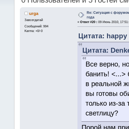
0 Пользователей и 5 Гостей см
Re: Ситуация с форумом
urga
года
Завсегдатай
«
Ответ #20 :
09 Июнь 2010, 17:51:
Сообщений: 994
Karma: +0/-0
Цитата: happy 
Цитата: Denke
Все верно, но
банить! <...>
в реальной ж
вы готовы об
только из-за 
светлицу?
Порой нам при