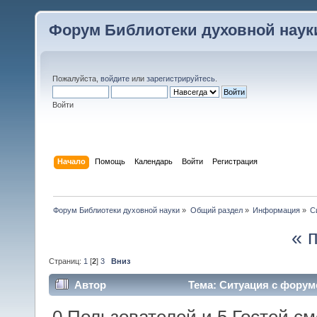
Форум Библиотеки духовной наук
Пожалуйста,
войдите
или
зарегистрируйтесь
.
Войти
Начало
Помощь
Календарь
Войти
Регистрация
Форум Библиотеки духовной науки
»
Общий раздел
»
Информация
»
С
« 
Страниц:
1
[
2
]
3
Вниз
Автор
Тема: Ситуация с форумо