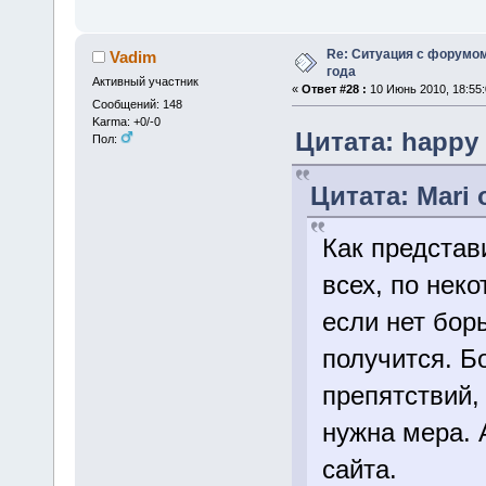
Re: Ситуация с форумом
Vadim
года
Активный участник
«
Ответ #28 :
10 Июнь 2010, 18:55:
Сообщений: 148
Karma: +0/-0
Цитата: happy 
Пол:
Цитата: Mari 
Как представ
всех, по нек
если нет борь
получится. Б
препятствий,
нужна мера. 
сайта.