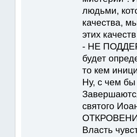
людьми, кот
качества, м
этих качеств
- НЕ ПОДДЕР
будет опреде
то кем иниц
Ну, с чем б
Завершаются
святого Иоан
ОТКРОВЕНИ
Власть чувс