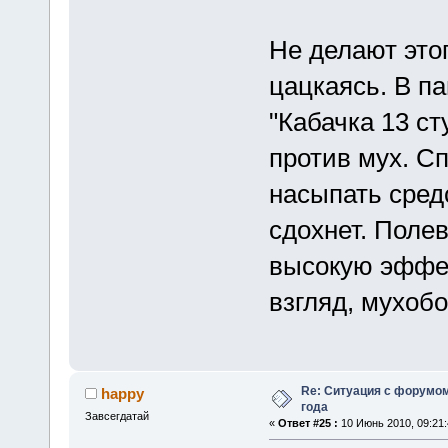
Не делают этог
цацкаясь. В п
"Кабачка 13 ст
против мух. С
насыпать средс
сдохнет. Поле
высокую эффек
взгляд, мухоб
Re: Ситуация с форумом
happy
года
Завсегдатай
«
Ответ #25 :
10 Июнь 2010, 09:21: