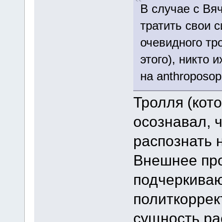
В случае с Вя
тратить свои 
очевидного тр
этого), никто 
на anthroposop
Тролля (кот
осознавал, ч
распознать н
Внешнее про
подчеркиваю,
политкоррек
сущность ра