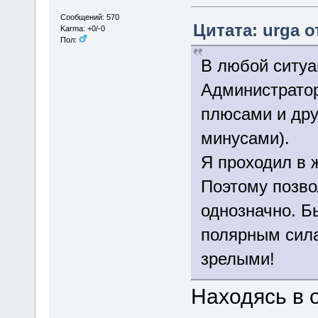
Сообщений: 570
Цитата: urga о
Karma: +0/-0
Пол:
В любой ситуа
Администратор
плюсами и дру
минусами).
Я проходил в ж
Поэтому позвол
однозначно. Б
полярным сила
зрелыми!
Находясь в 