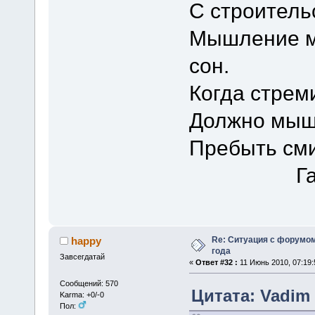
С строитель
Мышление мо
сон.
Когда стрем
Должно мыш
Пребыть сми
Галина
Re: Ситуация с форумом
happy
года
Завсегдатай
«
Ответ #32 :
11 Июнь 2010, 07:19:
Сообщений: 570
Цитата: Vadim 
Karma: +0/-0
Пол: