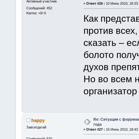
Активный участник
«
Ответ #26 :
10 Июнь 2010, 18:33:
Сообщений: 452
Karma: +0/-0
Как представ
против всех
сказать – ес
болото полу
духов препя
Но во всем 
организатор
Re: Ситуация с форумом
happy
года
Завсегдатай
«
Ответ #27 :
10 Июнь 2010, 18:43:
Сообщений: 570