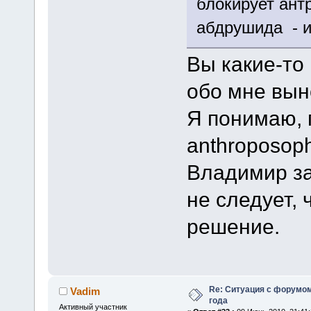
блокирует антр
абдрушида - и
Вы какие-то
обо мне вын
Я понимаю, 
anthroposoph
Владимир за
не следует, 
решение.
Re: Ситуация с форумом
Vadim
года
Активный участник