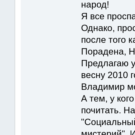
народ!
Я все просп
Однако, прос
после того к
Порадена, Н
Предлагаю у
весну 2010 г
Владимир мо
А тем, у ког
почитать. Н
"Социальный
мистерий". И