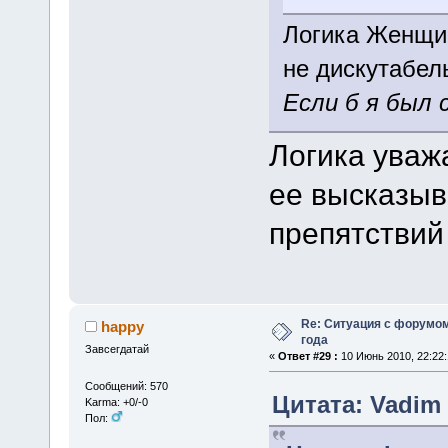
Логика Женщи
не дискутабель
Если б я был 
Логика уваж
ее высказыв
препятствий
Re: Ситуация с форумом
happy
года
Завсегдатай
«
Ответ #29 :
10 Июнь 2010, 22:22:
Сообщений: 570
Цитата: Vadim 
Karma: +0/-0
Пол: