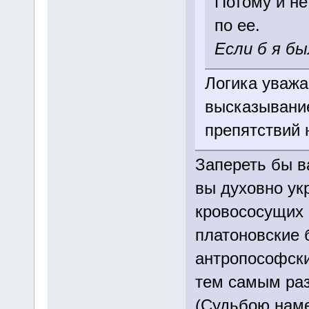
Потому и не
по ее.
Если б я б
Логика уважа
высказывание
препятствий 
Запереть бы в
вы духовно ук
кровососущих в
платоновские 
антропософски
тем самым раз
(Судьбою наме