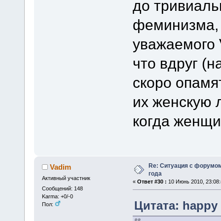
до тривиальн
феминизма, 
уважаемого 
что вдруг (
скоро опамя
их женскую л
когда женщи
Re: Ситуация с форумом
Vadim
года
Активный участник
«
Ответ #30 :
10 Июнь 2010, 23:08:
Сообщений: 148
Karma: +0/-0
Цитата: happy 
Пол: