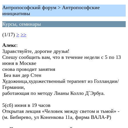
Антропософский форум > Антропософские
инициативы
Курсы, семинары
(1/17)
>
>>
Алекс
:
Здравствуйте, дорогие друзья!
Спешу сообщить вам, что в течение недели с 5 по 13
июня в Москве
снова проводит занятия
Беа ван дер Стен
Художница,художественный терапевт из Голландии/
Германии,
работающая по методу Лианы Колло Д`Эрбуа.
5(сб) июня в 19 часов
Открытая лекция «Человек между светом и тьмой» -
(м. Бибирево, ул Коненкова 11а, фирма ВАЛА-Р)