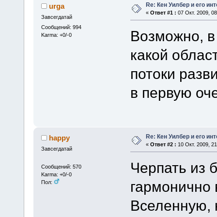
Re: Кен Уилбер и его и
urga
«
Ответ #1 :
07 Окт. 2009, 08
Завсегдатай
Сообщений: 994
Возможно, в
Karma: +0/-0
какой облас
потоки разв
в первую оч
Re: Кен Уилбер и его и
happy
«
Ответ #2 :
10 Окт. 2009, 21
Завсегдатай
Черпать из 
Сообщений: 570
Karma: +0/-0
гармонично 
Пол:
Вселенную, 