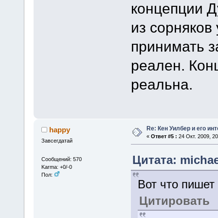
концепции Д
из сорняков
принимать з
реален. Кон
реальна.
Re: Кен Уилбер и его и
happy
«
Ответ #5 :
24 Окт. 2009, 20
Завсегдатай
Цитата: michael
Сообщений: 570
Karma: +0/-0
Пол:
Вот что пишет
Цитировать