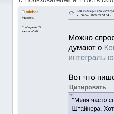
0 Пользователей и 1 Гость смот
Кен Уилбер и его интег
michael
«
:
06 Окт. 2009, 22:34:04 »
Участник
Сообщений: 72
Karma: +0/-0
Можно спрос
думают о
Ке
интегрально
Вот что пиш
Цитировать
"Меня часто с
Штайнера. Хот