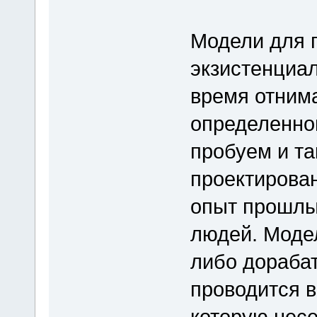
Модели для п
экзистенциа
время отнима
определенно
пробуем и та
проектирован
опыт прошлых
людей. Модел
либо дорабат
проводится в
которую несе