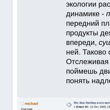
экологии ра
динамике -
передний пла
продукты дея
впереди,
су
ней. Таково
Отслеживая 
поймешь дви
понять надл
Re: Кен Уилбер и его и
michael
«
Ответ #3 :
12 Окт. 2009, 13
Участник