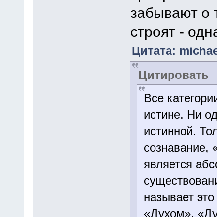
забывают о 
строят - одн
Цитата: michael
Цитировать
Все категори
истине. Ни о
истинной. Т
сознавание, 
является аб
существовани
называет это
«Духом». «Ду