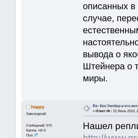
описанных в 
случае, пер
естественным
настоятельн
вывода о як
Штейнера о т
миры.
Re: Кен Уилбер и его и
happy
«
Ответ #6 :
22 Июль 2010, 2
Завсегдатай
Нашел репли
Сообщений: 570
Karma: +0/-0
http://www.g
Пол: