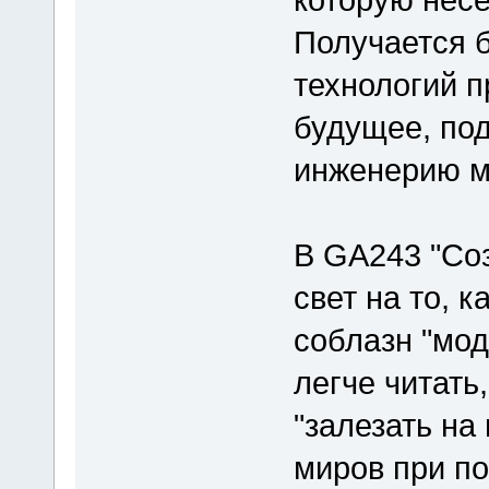
Получается б
технологий п
будущее, под
инженерию мы
В GA243 "Со
свет на то, 
соблазн "мо
легче читать
"залезать на
миров при п