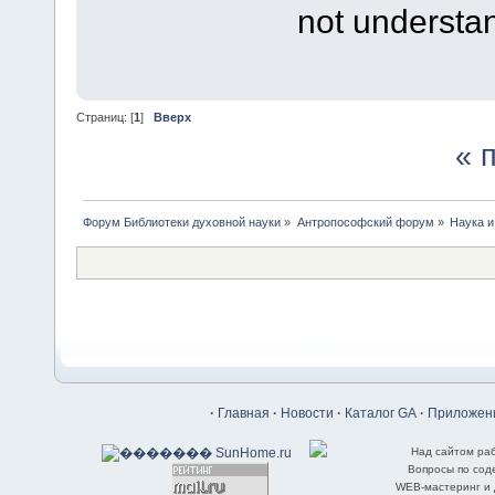
not understan
Страниц: [
1
]
Вверх
« 
Форум Библиотеки духовной науки
»
Антропософский форум
»
Наука и
·
Главная
·
Новости
·
Каталог GA
·
Приложени
Над сайтом ра
Вопросы по со
WEB-мастеринг и