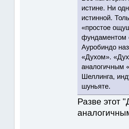
истине. Ни од
истинной. Тол
«простое ощу
фундаментом 
Ауробиндо наз
«Духом». «Дух
аналогичным 
Шеллинга, инд
шуньяте.
Разве этот "
аналогичным