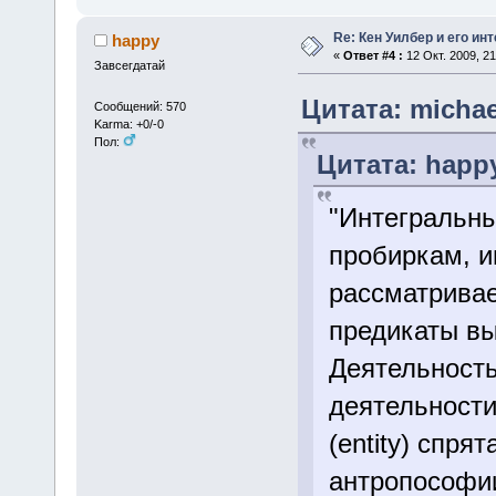
Re: Кен Уилбер и его и
happy
«
Ответ #4 :
12 Окт. 2009, 21
Завсегдатай
Цитата: michael
Сообщений: 570
Karma: +0/-0
Пол:
Цитата: happy
"Интегральны
пробиркам, и
рассматривае
предикаты вы
Деятельность 
деятельности 
(entity) спря
антропософии