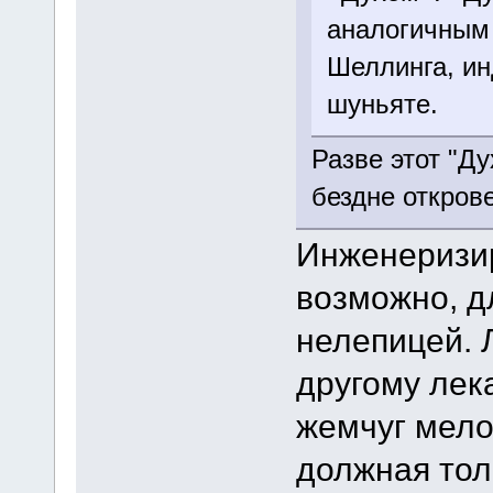
аналогичным
Шеллинга, ин
шуньяте.
Разве этот "Д
бездне откров
Инженеризир
возможно, дл
нелепицей. 
другому лека
жемчуг мело
должная тол