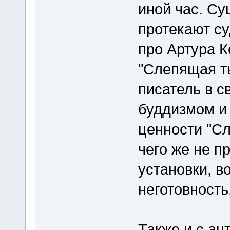
иной час. Су
протекают с
про Артура К
"Слепящая ть
писатель в с
буддизмом и 
ценности "Сл
чего же не п
установки, в
неготовность,
Также и с а